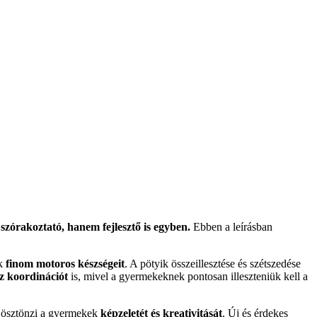
zórakoztató, hanem fejlesztő is egyben.
Ebben a leírásban
ek
finom motoros készségeit
. A pötyik összeillesztése és szétszedése
z koordinációt
is, mivel a gyermekeknek pontosan illeszteniük kell a
a ösztönzi a gyermekek
képzeletét és kreativitását
. Új és érdekes