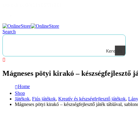
Üdvözli az ONLINESTORE!
|
Bejelentkezés
Search
Keresés
Mágneses pötyi kirakó – készségfejlesztő j
Home
Shop
Játékok
,
Fiús játékok
,
Kreatív és készségfejlesztő játékok
,
Lány
Mágneses pötyi kirakó – készségfejlesztő játék táblával, sablo