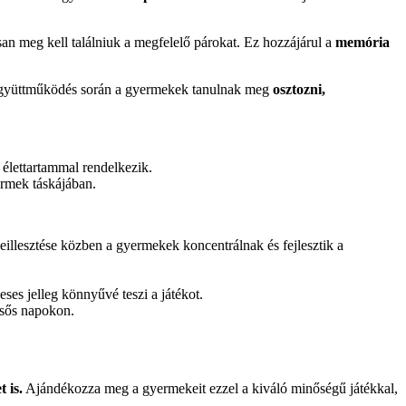
an meg kell találniuk a megfelelő párokat. Ez hozzájárul a
memória
 együttműködés során a gyermekek tanulnak meg
osztozni,
élettartammal rendelkezik.
ermek táskájában.
illesztése közben a gyermekek koncentrálnak és fejlesztik a
ses jelleg könnyűvé teszi a játékot.
esős napokon.
 is.
Ajándékozza meg a gyermekeit ezzel a kiváló minőségű játékkal,