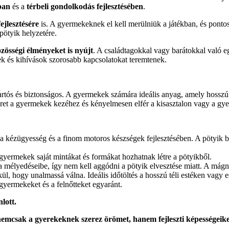
ban
és a
térbeli gondolkodás fejlesztésében
.
ejlesztésére
is. A gyermekeknek el kell merülniük a játékban, és pontos
pötyik helyzetére.
zösségi élményeket is nyújt
. A családtagokkal vagy barátokkal való
ek és kihívások szorosabb kapcsolatokat teremtenek.
tós és biztonságos. A gyermekek számára ideális anyag, amely hosszú 
et a gyermekek kezéhez és kényelmesen elfér a kisasztalon vagy a gy
 kézügyesség és a finom motoros készségek fejlesztésében. A pötyik be
a gyermekek saját mintákat és formákat hozhatnak létre a pötyikből.
 mélyedéseibe, így nem kell aggódni a pötyik elvesztése miatt. A mágne
ül, hogy unalmassá válna. Ideális időtöltés a hosszú téli estéken vagy 
 gyermekeket és a felnőtteket egyaránt.
lott.
n
emcsak a gyerekeknek szerez örömet, hanem fejleszti képességeiket