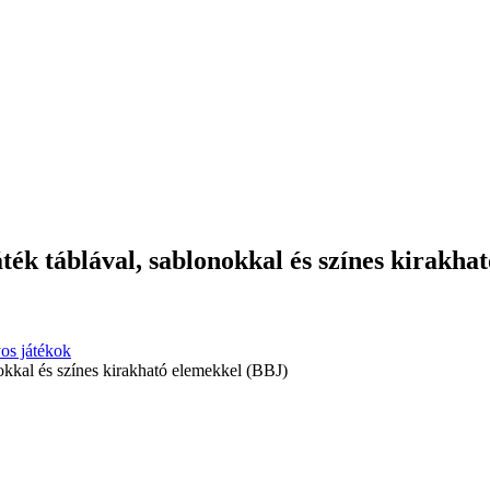
áték táblával, sablonokkal és színes kirakh
os játékok
nokkal és színes kirakható elemekkel (BBJ)