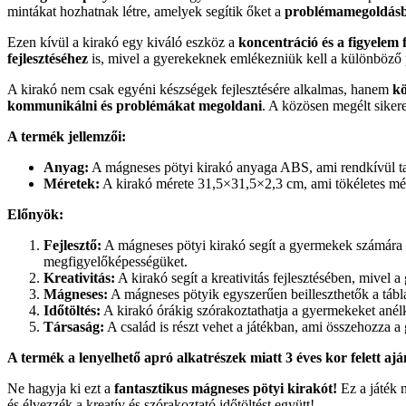
mintákat hozhatnak létre, amelyek segítik őket a
problémamegoldás
Ezen kívül a kirakó egy kiváló eszköz a
koncentráció és a figyelem f
fejlesztéséhez
is, mivel a gyerekeknek emlékezniük kell a különböző 
A kirakó nem csak egyéni készségek fejlesztésére alkalmas, hanem
kö
kommunikálni és problémákat megoldani
. A közösen megélt siker
A termék jellemzői:
Anyag:
A mágneses pötyi kirakó anyaga ABS, ami rendkívül tar
Méretek:
A kirakó mérete 31,5×31,5×2,3 cm, ami tökéletes mér
Előnyök:
Fejlesztő:
A mágneses pötyi kirakó segít a gyermekek számára a
megfigyelőképességüket.
Kreativitás:
A kirakó segít a kreativitás fejlesztésében, mivel 
Mágneses:
A mágneses pötyik egyszerűen beilleszthetők a tábla
Időtöltés:
A kirakó órákig szórakoztathatja a gyermekeket anélk
Társaság:
A család is részt vehet a játékban, ami összehozza a
A termék a lenyelhető apró alkatrészek miatt 3 éves kor felett aján
Ne hagyja ki ezt a
fantasztikus mágneses pötyi kirakót!
Ez a játék 
és élvezzék a kreatív és szórakoztató időtöltést együtt!