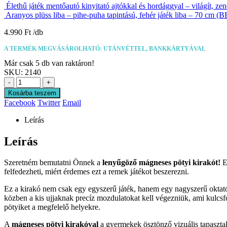
Élethű játék mentőautó kinyitató ajtókkal és hordággyal – világít, z
Aranyos plüss liba – pihe-puha tapintású, fehér játék liba – 70 cm (
4.990
Ft
A TERMÉK MEGVÁSÁROLHATÓ: UTÁNVÉTTEL, BANKKÁRTYÁVAL
Már csak 5 db van raktáron!
SKU:
2140
-
+
Kosárba teszem
Facebook
Twitter
Email
Leírás
Leírás
Szeretném bemutatni Önnek a
lenyűgöző mágneses pötyi kirakót!
E
felfedezheti, miért érdemes ezt a remek játékot beszerezni.
Ez a kirakó nem csak egy egyszerű játék, hanem egy nagyszerű oktató
közben a kis ujjaknak precíz mozdulatokat kell végezniük, ami kulcs
pötyiket a megfelelő helyekre.
A
mágneses pötyi kirakóval
a gyermekek ösztönző vizuális tapaszta