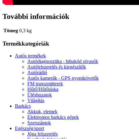
További információk
Tömeg
0,3 kg
Termékkategóriák
Autós termékek
Autódiagnosztika - hibakód olvasók
Autófelszerelés és kiegészítők
Autórádió
Autós kamerák - GPS nyomkövetők
FM transzmitterek
Hűtő/Hűtőtáska
Üléshuzatok
Világítás
Barkács
Akkuk, elemek
Elektromos barkács gépek
Szerszámok
Egészség/sport
Jóga felszerelés