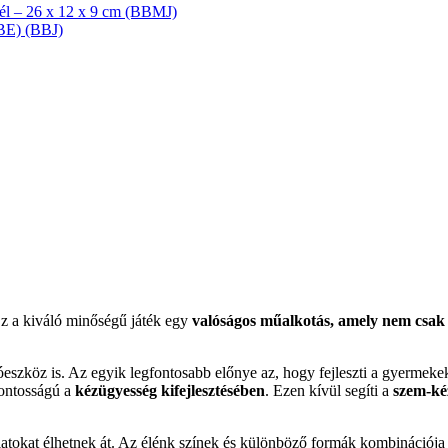
enél – 26 x 12 x 9 cm (BBMJ)
BBE) (BBJ)
z a kiváló minőségű játék egy
valóságos műalkotás, amely nem csak s
eszköz is. Az egyik legfontosabb előnye az, hogy fejleszti a gyermek
fontosságú a
kézügyesség kifejlesztésében
. Ezen kívül segíti a
szem-ké
latokat élhetnek át. Az élénk színek és különböző formák kombinációj