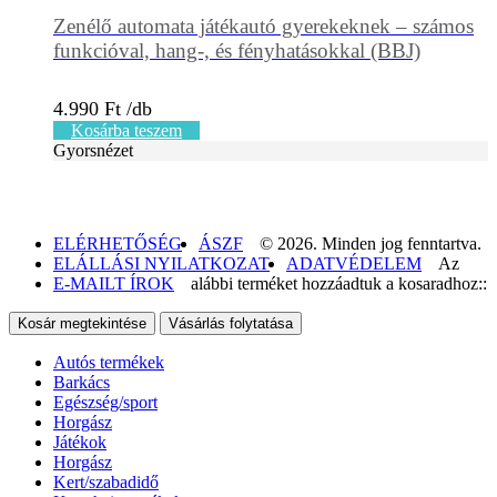
Zenélő automata játékautó gyerekeknek – számos
funkcióval, hang-, és fényhatásokkal (BBJ)
4.990
Ft
Kosárba teszem
Gyorsnézet
ELÉRHETŐSÉG
ÁSZF
© 2026. Minden jog fenntartva.
ELÁLLÁSI NYILATKOZAT
ADATVÉDELEM
Az
E-MAILT ÍROK
alábbi terméket hozzáadtuk a kosaradhoz::
Kosár megtekintése
Vásárlás folytatása
Autós termékek
Barkács
Egészség/sport
Horgász
Játékok
Horgász
Kert/szabadidő