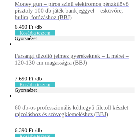
Money gun – piros színű elektromos pénzkilövő
pisztoly 100 db játék bankjeggyel – esküvőre,
bulira, fotózáshoz (BBJ)
6.490
Ft
Kosárba teszem
Gyorsnézet
Farsangi tűzoltó jelmez gyerekeknek – L méret –
120-130 cm magasságra (BBJ)
7.690
Ft
Kosárba teszem
Gyorsnézet
60 db-os professzionális kéthegyű filctoll készlet
rajzoláshoz és szövegkiemeléshez (BBJ)
6.390
Ft
Kosárba teszem