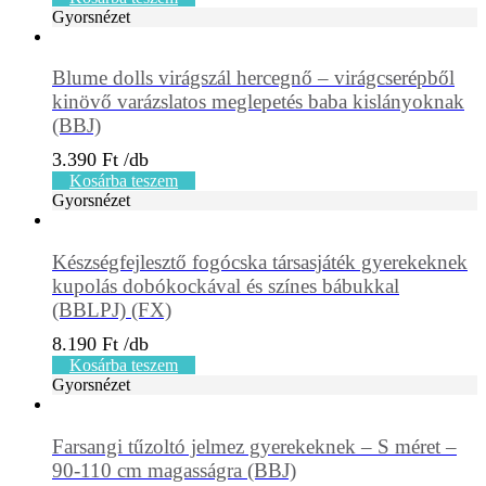
Gyorsnézet
Blume dolls virágszál hercegnő – virágcserépből
kinövő varázslatos meglepetés baba kislányoknak
(BBJ)
3.390
Ft
Kosárba teszem
Gyorsnézet
Készségfejlesztő fogócska társasjáték gyerekeknek
kupolás dobókockával és színes bábukkal
(BBLPJ) (FX)
8.190
Ft
Kosárba teszem
Gyorsnézet
Farsangi tűzoltó jelmez gyerekeknek – S méret –
90-110 cm magasságra (BBJ)