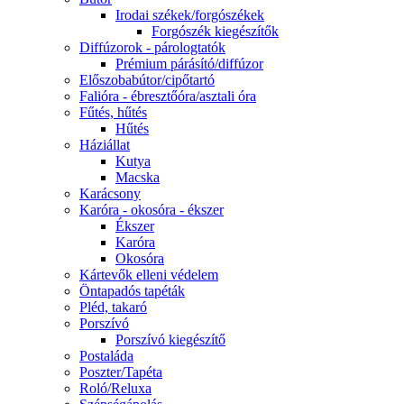
Irodai székek/forgószékek
Forgószék kiegészítők
Diffúzorok - párologtatók
Prémium párásító/diffúzor
Előszobabútor/cipőtartó
Falióra - ébresztőóra/asztali óra
Fűtés, hűtés
Hűtés
Háziállat
Kutya
Macska
Karácsony
Karóra - okosóra - ékszer
Ékszer
Karóra
Okosóra
Kártevők elleni védelem
Öntapadós tapéták
Pléd, takaró
Porszívó
Porszívó kiegészítő
Postaláda
Poszter/Tapéta
Roló/Reluxa