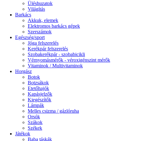
Üléshuzatok
Világítás
Barkács
Akkuk, elemek
Elektromos barkács gépek
Szerszámok
Egészség/sport
Jóga felszerelés
Kerékpár felszerelés
Szobakerékpár - szobabicikli
Vérnyomásmérők - véroxigénszint mérők
Vitaminok / Multivitaminok
Horgász
Botok
Botzsákok
Etetőhajók
Kapásjelzők
Kiegészítők
Lámpák
Melles csizma / gázlóruha
Orsók
Szákok
Székek
Játékok
Baba táskák