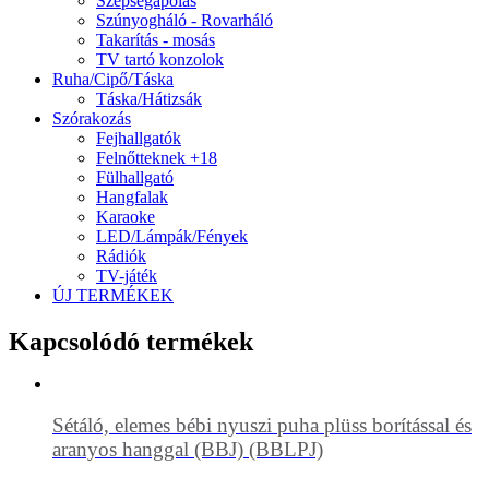
Szépségápolás
Szúnyogháló - Rovarháló
Takarítás - mosás
TV tartó konzolok
Ruha/Cipő/Táska
Táska/Hátizsák
Szórakozás
Fejhallgatók
Felnőtteknek +18
Fülhallgató
Hangfalak
Karaoke
LED/Lámpák/Fények
Rádiók
TV-játék
ÚJ TERMÉKEK
Kapcsolódó termékek
Sétáló, elemes bébi nyuszi puha plüss borítással és
aranyos hanggal (BBJ) (BBLPJ)