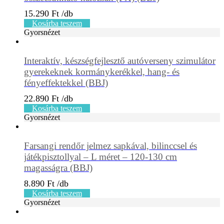
15.290
Ft
Kosárba teszem
Gyorsnézet
Interaktív, készségfejlesztő autóverseny szimulátor
gyerekeknek kormánykerékkel, hang- és
fényeffektekkel (BBJ)
22.890
Ft
Kosárba teszem
Gyorsnézet
Farsangi rendőr jelmez sapkával, bilinccsel és
játékpisztollyal – L méret – 120-130 cm
magasságra (BBJ)
8.890
Ft
Kosárba teszem
Gyorsnézet