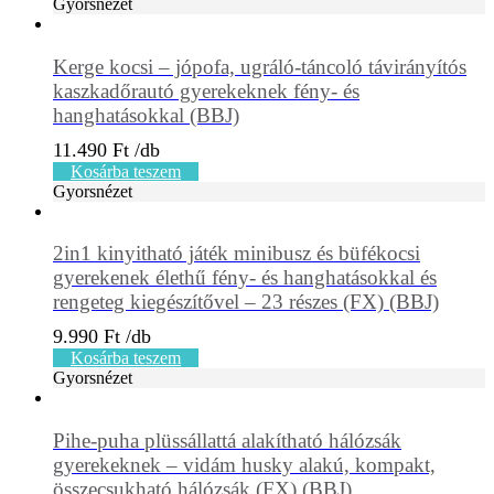
Gyorsnézet
Kerge kocsi – jópofa, ugráló-táncoló távirányítós
kaszkadőrautó gyerekeknek fény- és
hanghatásokkal (BBJ)
11.490
Ft
Kosárba teszem
Gyorsnézet
2in1 kinyitható játék minibusz és büfékocsi
gyerekenek élethű fény- és hanghatásokkal és
rengeteg kiegészítővel – 23 részes (FX) (BBJ)
9.990
Ft
Kosárba teszem
Gyorsnézet
Pihe-puha plüssállattá alakítható hálózsák
gyerekeknek – vidám husky alakú, kompakt,
összecsukható hálózsák (FX) (BBJ)