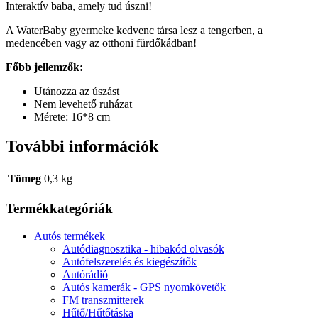
Interaktív baba, amely tud úszni!
A WaterBaby gyermeke kedvenc társa lesz a tengerben, a
medencében vagy az otthoni fürdőkádban!
Főbb jellemzők:
Utánozza az úszást
Nem levehető ruházat
Mérete: 16*8 cm
További információk
Tömeg
0,3 kg
Termékkategóriák
Autós termékek
Autódiagnosztika - hibakód olvasók
Autófelszerelés és kiegészítők
Autórádió
Autós kamerák - GPS nyomkövetők
FM transzmitterek
Hűtő/Hűtőtáska