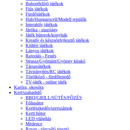
Buborékfújó játékok
Fiús játékok
Fürdőjátékok
Hab/Hungarocell/Modell repülők
Interaktív játékok
Járóka - utazóágy
Játék bútorok/konyhák
Kreatív és készségfejlesztő játékok
Kültéri játékok
Lányos játékok
Rajzolás - Festés
Strassz/Gyémánt/Gyöngy kirakó
Társasjátékok
Távirányítós/RC játékok
Törölköző - fürdőlepedő
TV-játék - online játék
Karóra, okosóra
Kert/szabadidő
BBQ/GRILL/SÜTÉS/FŐZÉS
Fóliasátor
Kertészkedés/szerszámok
Kerti bútor
LED világítás
Medence
Rovar - rágcsáló riasztó