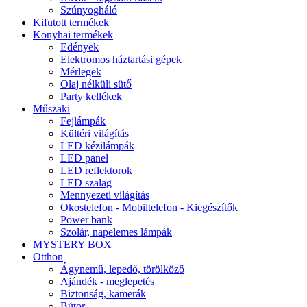
Szúnyogháló
Kifutott termékek
Konyhai termékek
Edények
Elektromos háztartási gépek
Mérlegek
Olaj nélküli sütő
Party kellékek
Műszaki
Fejlámpák
Kültéri világítás
LED kézilámpák
LED panel
LED reflektorok
LED szalag
Mennyezeti világítás
Okostelefon - Mobiltelefon - Kiegészítők
Power bank
Szolár, napelemes lámpák
MYSTERY BOX
Otthon
Ágynemű, lepedő, törölköző
Ajándék - meglepetés
Biztonság, kamerák
Bútor