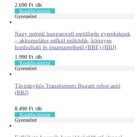
2.690
Ft
Kosárba teszem
Gyorsnézet
Nagy méretű hungarocell repülőgép gyerekeknek
– akkumulátor nélkül működik, könnyen
hordozható és összeszerelhető (BBE) (BBJ)
1.990
Ft
Kosárba teszem
Gyorsnézet
Távirányítós Transformers Bugatti robot autó
(BBJ)
8.490
Ft
Kosárba teszem
Gyorsnézet