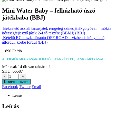
Mini Water Baby – felhúzható úszó
játékbaba (BBJ)
Békaetető asztali társasjáték rengeteg színes játékgolyóval – mókás
készségfejlesztő játék 2-4 fő részére (BBMJ) (BBJ)
Kétéltű RC kaszkadőrautó OFF ROAD – vízben is irányítható,
átfordul, körbe fordul (BBJ)
1.890
Ft
A TERMÉK MEGVÁSÁROLHATÓ: UTÁNVÉTTEL, BANKKÁRTYÁVAL
Már csak 14 db van raktáron!
SKU:
66587
-
+
Kosárba teszem
Facebook
Twitter
Email
Leírás
Leírás