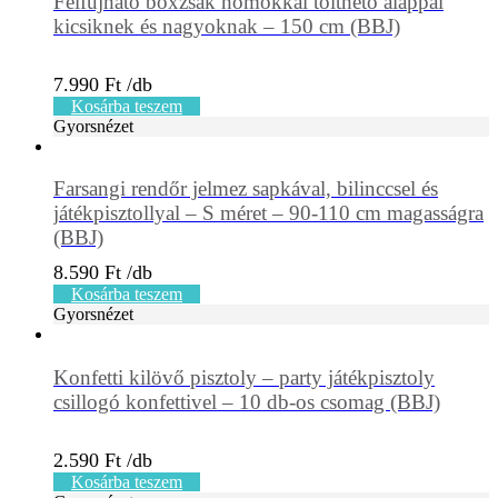
Felfújható boxzsák homokkal tölthető alappal
kicsiknek és nagyoknak – 150 cm (BBJ)
7.990
Ft
Kosárba teszem
Gyorsnézet
Farsangi rendőr jelmez sapkával, bilinccsel és
játékpisztollyal – S méret – 90-110 cm magasságra
(BBJ)
8.590
Ft
Kosárba teszem
Gyorsnézet
Konfetti kilövő pisztoly – party játékpisztoly
csillogó konfettivel – 10 db-os csomag (BBJ)
2.590
Ft
Kosárba teszem