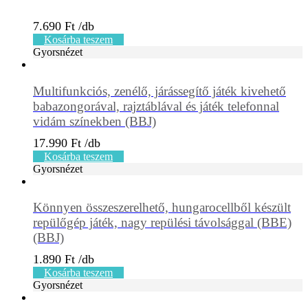
7.690
Ft
Kosárba teszem
Gyorsnézet
Multifunkciós, zenélő, járássegítő játék kivehető
babazongorával, rajztáblával és játék telefonnal
vidám színekben (BBJ)
17.990
Ft
Kosárba teszem
Gyorsnézet
Könnyen összeszerelhető, hungarocellből készült
repülőgép játék, nagy repülési távolsággal (BBE)
(BBJ)
1.890
Ft
Kosárba teszem
Gyorsnézet