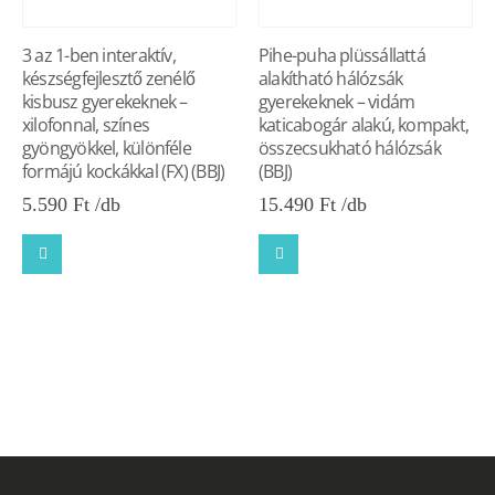
3 az 1-ben interaktív,
Pihe-puha plüssállattá
készségfejlesztő zenélő
alakítható hálózsák
kisbusz gyerekeknek –
gyerekeknek – vidám
xilofonnal, színes
katicabogár alakú, kompakt,
gyöngyökkel, különféle
összecsukható hálózsák
formájú kockákkal (FX) (BBJ)
(BBJ)
5.590
Ft
15.490
Ft