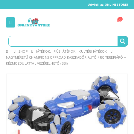
Üdvözli az ONLINESTORE!
SHOP
JÁTÉKOK
,
FIÚS JÁTÉKOK
,
KÜLTÉRI JÁTÉKOK
NAGYMÉRETŰ CHAMPIONS OFFROAD KASZKADŐR AUTÓ / RC TEREPJÁRÓ –
KÉZMOZDULATTAL VEZÉRELHETŐ (BBJ)