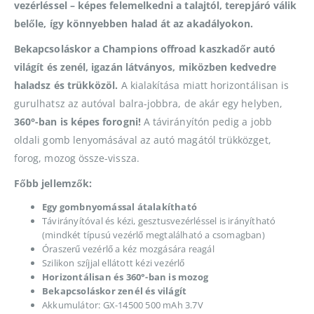
vezérléssel – képes felemelkedni a talajtól, terepjáró válik
belőle, így könnyebben halad át az akadályokon.
Bekapcsoláskor a Champions offroad kaszkadőr autó
világít és zenél, igazán látványos, miközben kedvedre
haladsz és trükközöl.
A kialakítása miatt horizontálisan is
gurulhatsz az autóval balra-jobbra, de akár egy helyben,
360°-ban is képes forogni!
A távirányítón pedig a jobb
oldali gomb lenyomásával az autó magától trükközget,
forog, mozog össze-vissza.
Főbb jellemzők:
Egy gombnyomással átalakítható
Távirányítóval és kézi, gesztusvezérléssel is irányítható
(mindkét típusú vezérlő megtalálható a csomagban)
Óraszerű vezérlő a kéz mozgására reagál
Szilikon szíjjal ellátott kézi vezérlő
Horizontálisan és 360°-ban is mozog
Bekapcsoláskor zenél és világít
Akkumulátor: GX-14500 500 mAh 3.7V