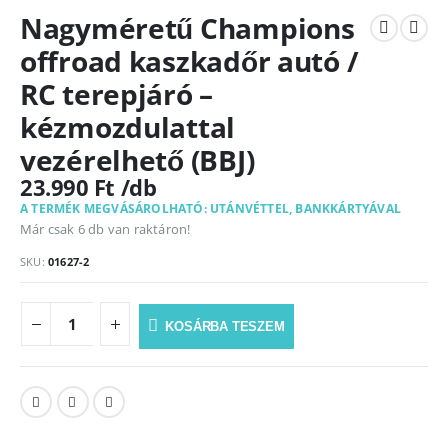
Nagyméretű Champions
offroad kaszkadőr autó /
RC terepjáró –
kézmozdulattal
vezérelhető (BBJ)
23.990
Ft
A TERMÉK MEGVÁSÁROLHATÓ: UTÁNVÉTTEL, BANKKÁRTYÁVAL
Már csak 6 db van raktáron!
SKU:
01627-2
KOSÁRBA TESZEM