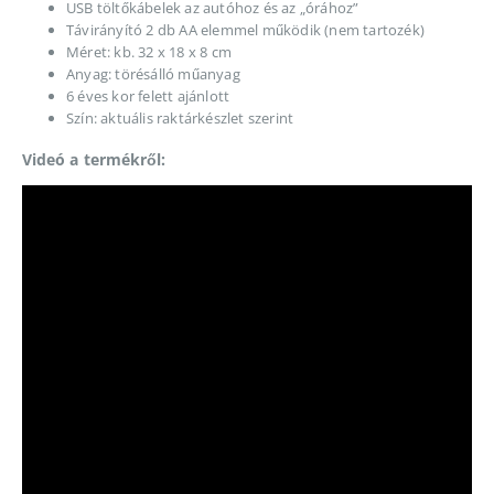
USB töltőkábelek az autóhoz és az „órához”
Távirányító 2 db AA elemmel működik (nem tartozék)
Méret: kb. 32 x 18 x 8 cm
Anyag: törésálló műanyag
6 éves kor felett ajánlott
Szín: aktuális raktárkészlet szerint
Videó a termékről: