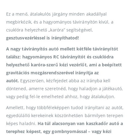
Ez a menő, átalakulós járgány minden akadállyal
megbirkózik, és a hagyományos távirányítón kívül, a
csuklóra helyezhető „karóra” segítségével,
gesztusvezérléssel is irányíthatod!
A nagy távirányítós autó mellett kétféle távirányítót
találsz: hagyományos RC távirányítót és csuklódra
helyezhető karóra-szerű kézi vezérlőt, ami a beépített
gravitációs mozgásrendszerével irányítja az
autót.
Egyszerűen, kézfejedet abba az irányba kell
döntened, amerre szeretnéd, hogy haladjon a játékautó,
vagy pedig fel-le emelheted ahhoz, hogy átalakuljon.
Amellett, hogy többféleképpen tudod irányítani az autót,
egyedülálló kerekeinek köszönhetően bármilyen terepen
képes haladni.
Ha túl alacsonyan van kaszkadőr autó a
terephez képest, egy gombnyomással – vagy kézi