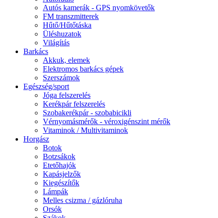
Autós kamerák - GPS nyomkövetők
FM transzmitterek
Hűtő/Hűtőtáska
Üléshuzatok
Világítás
Barkács
Akkuk, elemek
Elektromos barkács gépek
Szerszámok
Egészség/sport
Jóga felszerelés
Kerékpár felszerelés
Szobakerékpár - szobabicikli
Vérnyomásmérők - véroxigénszint mérők
Vitaminok / Multivitaminok
Horgász
Botok
Botzsákok
Etetőhajók
Kapásjelzők
Kiegészítők
Lámpák
Melles csizma / gázlóruha
Orsók
Szákok