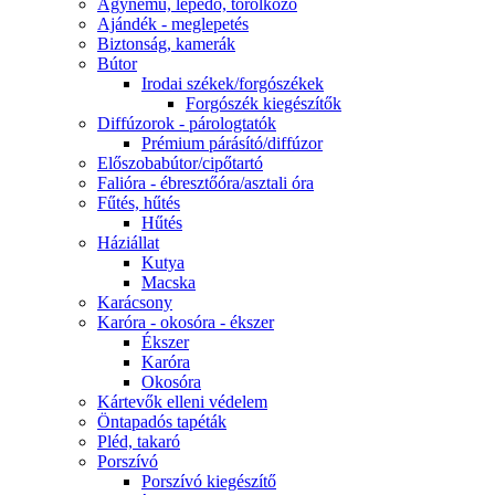
Ágynemű, lepedő, törölköző
Ajándék - meglepetés
Biztonság, kamerák
Bútor
Irodai székek/forgószékek
Forgószék kiegészítők
Diffúzorok - párologtatók
Prémium párásító/diffúzor
Előszobabútor/cipőtartó
Falióra - ébresztőóra/asztali óra
Fűtés, hűtés
Hűtés
Háziállat
Kutya
Macska
Karácsony
Karóra - okosóra - ékszer
Ékszer
Karóra
Okosóra
Kártevők elleni védelem
Öntapadós tapéták
Pléd, takaró
Porszívó
Porszívó kiegészítő