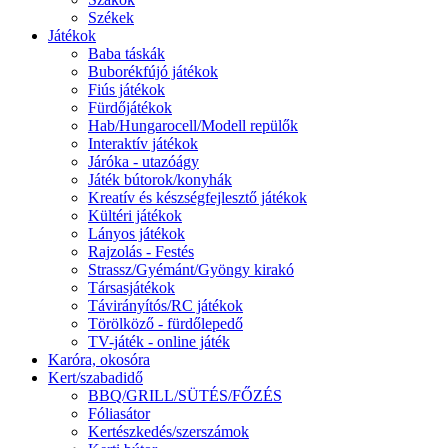
Székek
Játékok
Baba táskák
Buborékfújó játékok
Fiús játékok
Fürdőjátékok
Hab/Hungarocell/Modell repülők
Interaktív játékok
Járóka - utazóágy
Játék bútorok/konyhák
Kreatív és készségfejlesztő játékok
Kültéri játékok
Lányos játékok
Rajzolás - Festés
Strassz/Gyémánt/Gyöngy kirakó
Társasjátékok
Távirányítós/RC játékok
Törölköző - fürdőlepedő
TV-játék - online játék
Karóra, okosóra
Kert/szabadidő
BBQ/GRILL/SÜTÉS/FŐZÉS
Fóliasátor
Kertészkedés/szerszámok