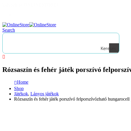
Üdvözli az ONLINESTORE!
|
Bejelentkezés
Search
Keresés
Rózsaszín és fehér játék porszívó felpors
Home
Shop
Játékok
,
Lányos játékok
Rózsaszín és fehér játék porszívó felporszívózható hungaroce