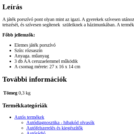
Leírás
A játék porszívó pont olyan mint az igazi. A gyerekek szívesen utánoz
tetszését, és szívesen segítenek szüleiknek a házimunkában. A term
Főbb jellemzők:
Elemes játék porszívó
Szín: rózsaszín
Anyaga. műanyag
3 db AA ceruzaelemmel működik
A csomag mérete: 27 x 16 x 14 cm
További információk
Tömeg
0,3 kg
Termékkategóriák
Autós termékek
Autódiagnosztika - hibakód olvasók
Autófelszerelés és kiegészítők
Autórádió