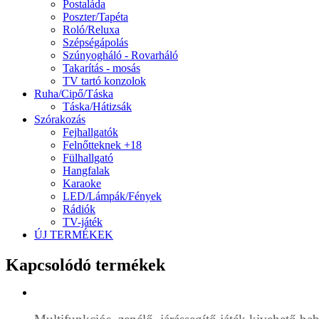
Postaláda
Poszter/Tapéta
Roló/Reluxa
Szépségápolás
Szúnyogháló - Rovarháló
Takarítás - mosás
TV tartó konzolok
Ruha/Cipő/Táska
Táska/Hátizsák
Szórakozás
Fejhallgatók
Felnőtteknek +18
Fülhallgató
Hangfalak
Karaoke
LED/Lámpák/Fények
Rádiók
TV-játék
ÚJ TERMÉKEK
Kapcsolódó termékek