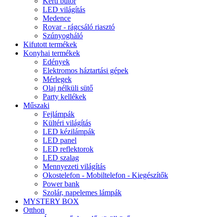
Kerti bútor
LED világítás
Medence
Rovar - rágcsáló riasztó
Szúnyogháló
Kifutott termékek
Konyhai termékek
Edények
Elektromos háztartási gépek
Mérlegek
Olaj nélküli sütő
Party kellékek
Műszaki
Fejlámpák
Kültéri világítás
LED kézilámpák
LED panel
LED reflektorok
LED szalag
Mennyezeti világítás
Okostelefon - Mobiltelefon - Kiegészítők
Power bank
Szolár, napelemes lámpák
MYSTERY BOX
Otthon