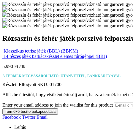
Rózsaszín és fehér játék porszívó felpors
Klasszikus tetrisz játék (BBL) (BBKM)
14 részes játék barkácskészlet elemes fúrógéppel (BBJ)
5.990
Ft
A TERMÉK MEGVÁSÁROLHATÓ: UTÁNVÉTTEL, BANKKÁRTYÁVAL
Készlet:
Elfogyott
SKU:
01700
Állíts be értesítőt, hogy elsőként értesülj arról, ha ez a termék ismét el
Enter your email address to join the waitlist for this product
Termékértesítő bekapcsolása
Facebook
Twitter
Email
Leírás