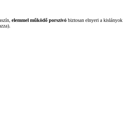
aszín,
elemmel működő porszívó
biztosan elnyeri a kislányok
zza).