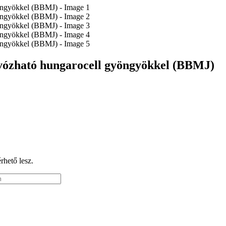
zívózható hungarocell gyöngyökkel (BBMJ)
érhető lesz.