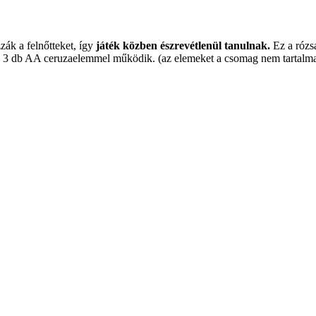
zák a felnőtteket, így
játék közben észrevétlenül tanulnak.
Ez a rózs
ék 3 db AA ceruzaelemmel működik. (az elemeket a csomag nem tartalma