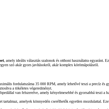
pet
, amely ideális választás szalonok és otthoni használatra egyaránt. E
 legyen szó akár gyors javításokról, akár komplex körömápolásról.
aximális fordulatszáma 35 000 RPM, amely lehetővé teszi a precíz és g
ztosítva a tökéletes végeredményt.
ábpedállal van felszerelve, amely kényelmesebbé és gyorsabbá teszi a ha
jet tartalmaz, amelyek könnyedén cserélhetők egyetlen mozdulattal. Eze