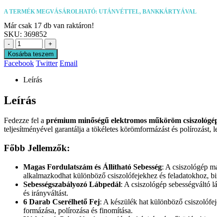
A TERMÉK MEGVÁSÁROLHATÓ: UTÁNVÉTTEL, BANKKÁRTYÁVAL
Már csak 17 db van raktáron!
SKU:
369852
-
+
Kosárba teszem
Facebook
Twitter
Email
Leírás
Leírás
Fedezze fel a
prémium minőségű elektromos műköröm csiszológé
teljesítményével garantálja a tökéletes körömformázást és polírozást,
Főbb Jellemzők:
Magas Fordulatszám és Állítható Sebesség
: A csiszológép m
alkalmazkodhat különböző csiszolófejekhez és feladatokhoz, bi
Sebességszabályozó Lábpedál
: A csiszológép sebességváltó l
és irányváltást.
6 Darab Cserélhető Fej
: A készülék hat különböző csiszolófe
formázása, polírozása és finomítása.