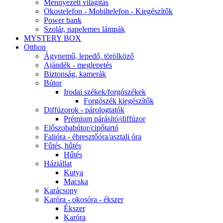
Mennyezeti világítás
Okostelefon - Mobiltelefon - Kiegészítők
Power bank
Szolár, napelemes lámpák
MYSTERY BOX
Otthon
Ágynemű, lepedő, törölköző
Ajándék - meglepetés
Biztonság, kamerák
Bútor
Irodai székek/forgószékek
Forgószék kiegészítők
Diffúzorok - párologtatók
Prémium párásító/diffúzor
Előszobabútor/cipőtartó
Falióra - ébresztőóra/asztali óra
Fűtés, hűtés
Hűtés
Háziállat
Kutya
Macska
Karácsony
Karóra - okosóra - ékszer
Ékszer
Karóra