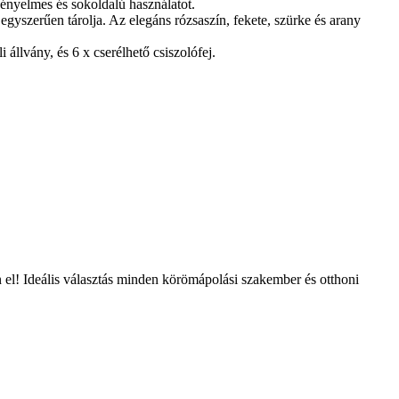
 kényelmes és sokoldalú használatot.
gyszerűen tárolja. Az elegáns rózsaszín, fekete, szürke és arany
állvány, és 6 x cserélhető csiszolófej.
 el! Ideális választás minden körömápolási szakember és otthoni