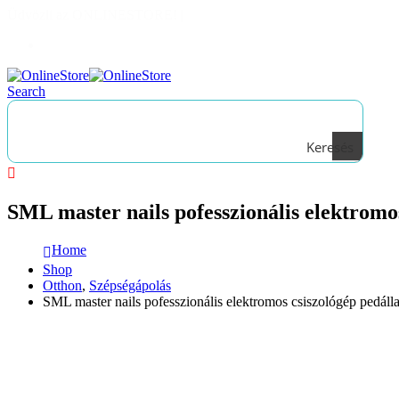
Üdvözli az ONLINESTORE!
|
Bejelentkezés
Search
Keresés
SML master nails pofesszionális elektromo
Home
Shop
Otthon
,
Szépségápolás
SML master nails pofesszionális elektromos csiszológép pedáll