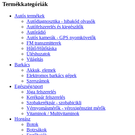
Termékkategóriák
Autós termékek
Autódiagnosztika - hibakód olvasók
Autófelszerelés és kiegészítők
Autórádió
Autós kamerák - GPS nyomkövetők
FM transzmitterek
Hűtő/Hűtőtáska
Üléshuzatok
Világítás
Barkács
Akkuk, elemek
Elektromos barkács gépek
Szerszámok
Egészség/sport
Jóga felszerelés
Kerékpár felszerelés
Szobakerékpár - szobabicikli
Vérnyomásmérők - véroxigénszint mérők
Vitaminok / Multivitaminok
Horgász
Botok
Botzsákok