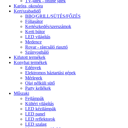
TV-játék - online játék
Karóra, okosóra
Kert/szabadidő
BBQ/GRILL/SÜTÉS/FŐZÉS
Fóliasátor
Kertészkedés/szerszámok
Kerti bútor
LED világítás
Medence
Rovar - rágcsáló riasztó
Szúnyogháló
Kifutott termékek
Konyhai termékek
Edények
Elektromos háztartási gépek
Mérlegek
Olaj nélküli sütő
Party kellékek
Műszaki
Fejlámpák
Kültéri világítás
LED kézilámpák
LED panel
LED reflektorok
LED szalag