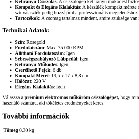
Kétirányú Csiszolás
: A csiszológép két irányú működést biztos
Kompakt és Elegáns Kialakítás
: A készülék kompakt mérete (
színválaszték pedig hozzájárul a professzionális megjelenéshez é
Tartozékok
: A csomag tartalmaz mindent, amire szüksége van: 1
Technikai Adatok:
Szín
: Rosegold
Fordulatszám
: Max. 35 000 RPM
Állítható Fordulatszám
: Igen
Sebességszabályozó Lábpedál
: Igen
Kétirányú Működés
: Igen
Cserélhető Fejek
: 6 db
Kompakt Méret
: 19,5 x 17 x 8,8 cm
Hálózat
: 220 V
Elegáns Kialakítás
: Igen
Válassza a
prémium elektromos műköröm csiszológépet
, hogy min
használó számára, aki tökéletes eredményeket keres.
További információk
Tömeg
0,30 kg