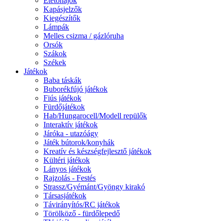
Etetőhajók
Kapásjelzők
Kiegészítők
Lámpák
Melles csizma / gázlóruha
Orsók
Szákok
Székek
Játékok
Baba táskák
Buborékfújó játékok
Fiús játékok
Fürdőjátékok
Hab/Hungarocell/Modell repülők
Interaktív játékok
Járóka - utazóágy
Játék bútorok/konyhák
Kreatív és készségfejlesztő játékok
Kültéri játékok
Lányos játékok
Rajzolás - Festés
Strassz/Gyémánt/Gyöngy kirakó
Társasjátékok
Távirányítós/RC játékok
Törölköző - fürdőlepedő