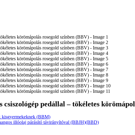
s csiszológép pedállal – tökéletes körömápo
ülék kisgyermekeknek (BBM)
angos illóolaj párásító távirányítóval (BBJH)(BBD)