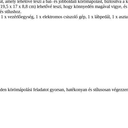
ít, amely lehetővé teszi a bal- és jobboldali körömápolást, biztosítva a
19,5 x 17 x 8,8 cm) lehetővé teszi, hogy könnyedén magával vigye, és e
s stílushoz.
 x vezérlőegység, 1 x elektromos csiszoló gép, 1 x lábpedál, 1 x asztali 
den körömápolási feladatot gyorsan, hatékonyan és stílusosan végezzen