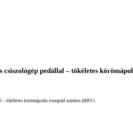
s csiszológép pedállal – tökéletes körömápo
al – tökéletes körömápolás rosegold színben (BBV)