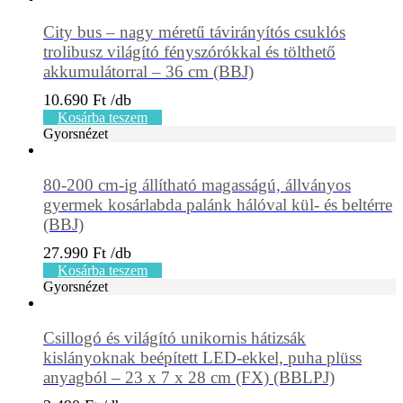
City bus – nagy méretű távirányítós csuklós
trolibusz világító fényszórókkal és tölthető
akkumulátorral – 36 cm (BBJ)
10.690
Ft
Kosárba teszem
Gyorsnézet
80-200 cm-ig állítható magasságú, állványos
gyermek kosárlabda palánk hálóval kül- és beltérre
(BBJ)
27.990
Ft
Kosárba teszem
Gyorsnézet
Csillogó és világító unikornis hátizsák
kislányoknak beépített LED-ekkel, puha plüss
anyagból – 23 x 7 x 28 cm (FX) (BBLPJ)