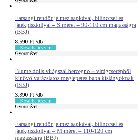
Gyorsnézet
Farsangi rendőr jelmez sapkával, bilinccsel és
játékpisztollyal – S méret – 90-110 cm magasságra
(BBJ)
8.590
Ft
Kosárba teszem
Gyorsnézet
Blume dolls virágszál hercegnő – virágcserépből
kinövő varázslatos meglepetés baba kislányoknak
(BBJ)
3.390
Ft
Kosárba teszem
Gyorsnézet
Farsangi rendőr jelmez sapkával, bilinccsel és
játékpisztollyal – M méret – 110-120 cm
magasságra (BBJ)