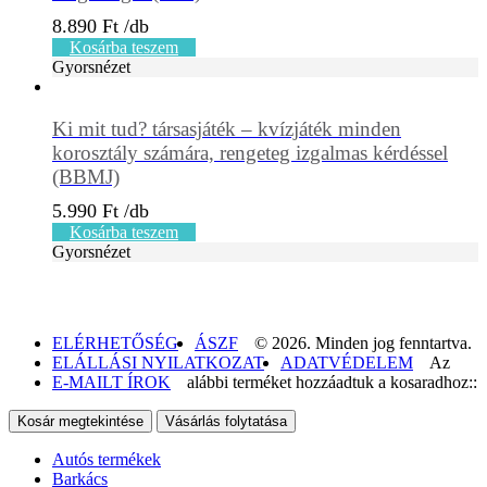
8.890
Ft
Kosárba teszem
Gyorsnézet
Ki mit tud? társasjáték – kvízjáték minden
korosztály számára, rengeteg izgalmas kérdéssel
(BBMJ)
5.990
Ft
Kosárba teszem
Gyorsnézet
ELÉRHETŐSÉG
ÁSZF
© 2026. Minden jog fenntartva.
ELÁLLÁSI NYILATKOZAT
ADATVÉDELEM
Az
E-MAILT ÍROK
alábbi terméket hozzáadtuk a kosaradhoz::
Kosár megtekintése
Vásárlás folytatása
Autós termékek
Barkács