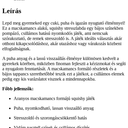
Leírás
Lepd meg gyermeked egy cuki, puha és igazán nyugtató élménnyel!
Ez a macskamancs alakú, squishy stresszlabda egy bájos színekben
pompázó, csillámos hatású nyomkodós játék, ami nemcsak
szórakoztató, de remek stresszoldó is. A játék ideális választás akár
otthoni kikapcsolódáshoz, akár utazáshoz vagy várakozás közbeni
elfoglaltságnak.
A puha anyag és a lassú visszaállás élménye különösen kedvelt a
gyerekek körében, miközben finoman fejleszti a kézizmokat és segíti
a nyugalom fenntartását. A macskamancs formáló részletek és a
bájos tappancs szerethetőbbé teszik ezt a játékot, a csillámos elemek
pedig egy kis varázslatot visznek a mindennapokba.
Főbb jellemzők:
Aranyos macskamancs formájú squishy játék
Puha, nyomkodható, lassan visszaálló anyag
Stresszoldó és szorongáscsökkentő hatás
Vidám pasztell színek és csillámos díszítés