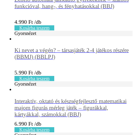
funkcióval, hang-, és fényhatásokkal (BBJ)
4.990
Ft
Kosárba teszem
Gyorsnézet
Ki nevet a végén? – társasjáték 2-4 játékos részére
(BBMJ) (BBLPJ)
5.990
Ft
Kosárba teszem
Gyorsnézet
Interaktív, oktató és készségfejlesztő matematikai
majom figurás mérleg játék – figurákkal,
kártyákkal, számokkal (BBJ)
6.990
Ft
Kosárba teszem