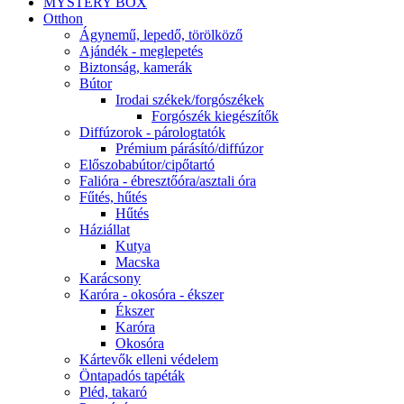
MYSTERY BOX
Otthon
Ágynemű, lepedő, törölköző
Ajándék - meglepetés
Biztonság, kamerák
Bútor
Irodai székek/forgószékek
Forgószék kiegészítők
Diffúzorok - párologtatók
Prémium párásító/diffúzor
Előszobabútor/cipőtartó
Falióra - ébresztőóra/asztali óra
Fűtés, hűtés
Hűtés
Háziállat
Kutya
Macska
Karácsony
Karóra - okosóra - ékszer
Ékszer
Karóra
Okosóra
Kártevők elleni védelem
Öntapadós tapéták
Pléd, takaró