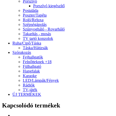
Porszívó
Porszívó kiegészítő
Postaláda
Poszter/Tapéta
Roló/Reluxa
Szépségápolás
Szúnyogháló - Rovarháló
Takarítás - mosás
TV tartó konzolok
Ruha/Cipő/Táska
Táska/Hátizsák
Szórakozás
Fejhallgatók
Felnőtteknek +18
Fülhallgató
Hangfalak
Karaoke
LED/Lámpák/Fények
Rádiók
TV-játék
ÚJ TERMÉKEK
Kapcsolódó termékek