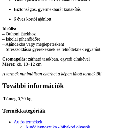
Biztonságos, gyermekbarát kialakítás
6 éves kortól ajánlott
Ideális:
– Otthoni játékhoz
– Iskolai pihenőidőre
– Ajándékba vagy meglepetésként
– Stresszoldásra gyerekeknek és felnőtteknek egyaránt
Csomagolás:
zárható tasakban, egyedi címkével
Méret:
kb. 10–12 cm
A termék minimálisan eltérhet a képen látott terméktől!
További információk
Tömeg
0,30 kg
Termékkategóriák
Autós termékek
Autódiagnosztika - hibakód olvasók