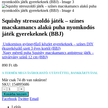
Squishy stresszoldó játék – színes
macskamancs alakú puha nyomkodós
játék gyerekeknek (BBJ)
Unikornisos gyöngyfűző készlet gyerekeknek – színes DIY
ékszerkészítő szett 3 éves kortól (BBJ)
Nagy méretű puha Squishy macskamancs antistressz játék –
szivárvány színű 12 cm (BBJ)
890
Ft
A TERMÉK MEGVÁSÁROLHATÓ: UTÁNVÉTTEL, BANKKÁRTYÁVAL
Már csak 74 db van raktáron!
SKU:
154895686
-
+
Kosárba teszem
Facebook
Twitter
Email
Leírás