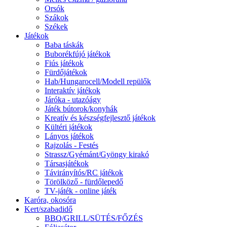
Orsók
Szákok
Székek
Játékok
Baba táskák
Buborékfújó játékok
Fiús játékok
Fürdőjátékok
Hab/Hungarocell/Modell repülők
Interaktív játékok
Járóka - utazóágy
Játék bútorok/konyhák
Kreatív és készségfejlesztő játékok
Kültéri játékok
Lányos játékok
Rajzolás - Festés
Strassz/Gyémánt/Gyöngy kirakó
Társasjátékok
Távirányítós/RC játékok
Törölköző - fürdőlepedő
TV-játék - online játék
Karóra, okosóra
Kert/szabadidő
BBQ/GRILL/SÜTÉS/FŐZÉS