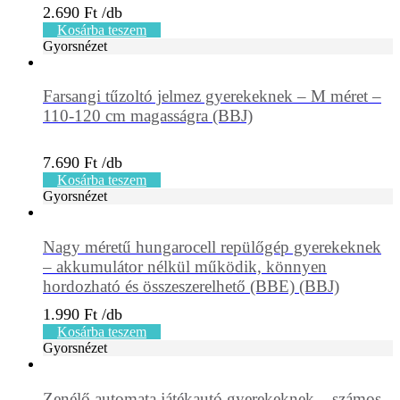
2.690
Ft
Kosárba teszem
Gyorsnézet
Farsangi tűzoltó jelmez gyerekeknek – M méret –
110-120 cm magasságra (BBJ)
7.690
Ft
Kosárba teszem
Gyorsnézet
Nagy méretű hungarocell repülőgép gyerekeknek
– akkumulátor nélkül működik, könnyen
hordozható és összeszerelhető (BBE) (BBJ)
1.990
Ft
Kosárba teszem
Gyorsnézet
Zenélő automata játékautó gyerekeknek – számos