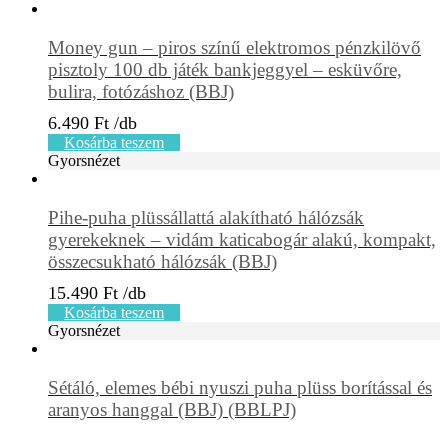
Money gun – piros színű elektromos pénzkilövő
pisztoly 100 db játék bankjeggyel – esküvőre,
bulira, fotózáshoz (BBJ)
6.490
Ft
Kosárba teszem
Gyorsnézet
Pihe-puha plüssállattá alakítható hálózsák
gyerekeknek – vidám katicabogár alakú, kompakt,
összecsukható hálózsák (BBJ)
15.490
Ft
Kosárba teszem
Gyorsnézet
Sétáló, elemes bébi nyuszi puha plüss borítással és
aranyos hanggal (BBJ) (BBLPJ)