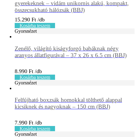
gyerekeknek – vidám unikornis alakú, kompakt,
összecsukható hálózsák (BBJ)
15.290
Ft
Kosárba teszem
Gyorsnézet
Zenélő, világító kiságyforgó babáknak négy
aranyos állatfigurával – 37 x 26 x 6.5 cm (BBJ)
8.990
Ft
Kosárba teszem
Gyorsnézet
Felfújható boxzsák homokkal tölthető alappal
kicsiknek és nagyoknak – 150 cm (BBJ)
7.990
Ft
Kosárba teszem
Gyorsnézet