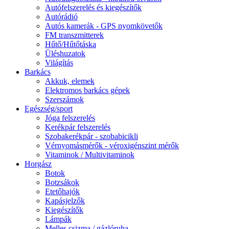
Autófelszerelés és kiegészítők
Autórádió
Autós kamerák - GPS nyomkövetők
FM transzmitterek
Hűtő/Hűtőtáska
Üléshuzatok
Világítás
Barkács
Akkuk, elemek
Elektromos barkács gépek
Szerszámok
Egészség/sport
Jóga felszerelés
Kerékpár felszerelés
Szobakerékpár - szobabicikli
Vérnyomásmérők - véroxigénszint mérők
Vitaminok / Multivitaminok
Horgász
Botok
Botzsákok
Etetőhajók
Kapásjelzők
Kiegészítők
Lámpák
Melles csizma / gázlóruha