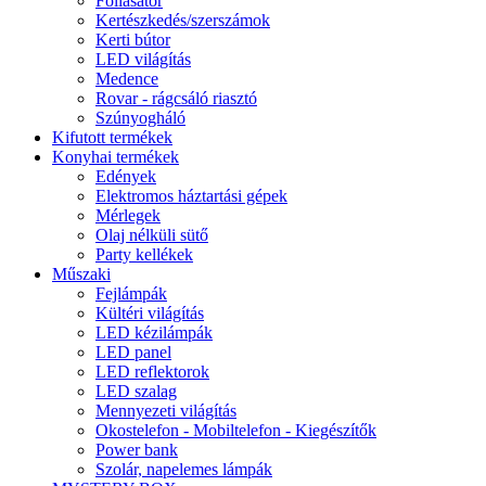
Fóliasátor
Kertészkedés/szerszámok
Kerti bútor
LED világítás
Medence
Rovar - rágcsáló riasztó
Szúnyogháló
Kifutott termékek
Konyhai termékek
Edények
Elektromos háztartási gépek
Mérlegek
Olaj nélküli sütő
Party kellékek
Műszaki
Fejlámpák
Kültéri világítás
LED kézilámpák
LED panel
LED reflektorok
LED szalag
Mennyezeti világítás
Okostelefon - Mobiltelefon - Kiegészítők
Power bank
Szolár, napelemes lámpák