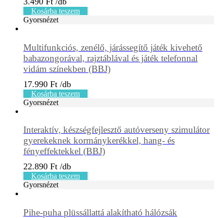
3.490
Ft
Kosárba teszem
Gyorsnézet
Multifunkciós, zenélő, járássegítő játék kivehető
babazongorával, rajztáblával és játék telefonnal
vidám színekben (BBJ)
17.990
Ft
Kosárba teszem
Gyorsnézet
Interaktív, készségfejlesztő autóverseny szimulátor
gyerekeknek kormánykerékkel, hang- és
fényeffektekkel (BBJ)
22.890
Ft
Kosárba teszem
Gyorsnézet
Pihe-puha plüssállattá alakítható hálózsák