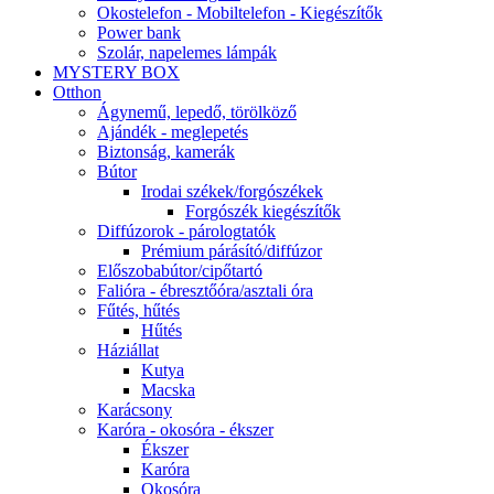
Okostelefon - Mobiltelefon - Kiegészítők
Power bank
Szolár, napelemes lámpák
MYSTERY BOX
Otthon
Ágynemű, lepedő, törölköző
Ajándék - meglepetés
Biztonság, kamerák
Bútor
Irodai székek/forgószékek
Forgószék kiegészítők
Diffúzorok - párologtatók
Prémium párásító/diffúzor
Előszobabútor/cipőtartó
Falióra - ébresztőóra/asztali óra
Fűtés, hűtés
Hűtés
Háziállat
Kutya
Macska
Karácsony
Karóra - okosóra - ékszer
Ékszer
Karóra
Okosóra