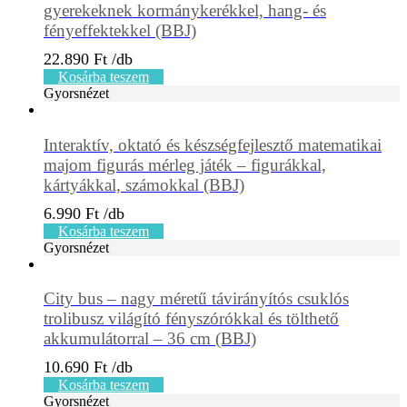
gyerekeknek kormánykerékkel, hang- és
fényeffektekkel (BBJ)
22.890
Ft
Kosárba teszem
Gyorsnézet
Interaktív, oktató és készségfejlesztő matematikai
majom figurás mérleg játék – figurákkal,
kártyákkal, számokkal (BBJ)
6.990
Ft
Kosárba teszem
Gyorsnézet
City bus – nagy méretű távirányítós csuklós
trolibusz világító fényszórókkal és tölthető
akkumulátorral – 36 cm (BBJ)
10.690
Ft
Kosárba teszem
Gyorsnézet