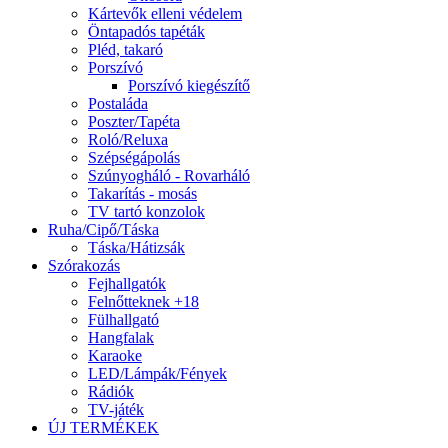
Kártevők elleni védelem
Öntapadós tapéták
Pléd, takaró
Porszívó
Porszívó kiegészítő
Postaláda
Poszter/Tapéta
Roló/Reluxa
Szépségápolás
Szúnyogháló - Rovarháló
Takarítás - mosás
TV tartó konzolok
Ruha/Cipő/Táska
Táska/Hátizsák
Szórakozás
Fejhallgatók
Felnőtteknek +18
Fülhallgató
Hangfalak
Karaoke
LED/Lámpák/Fények
Rádiók
TV-játék
ÚJ TERMÉKEK