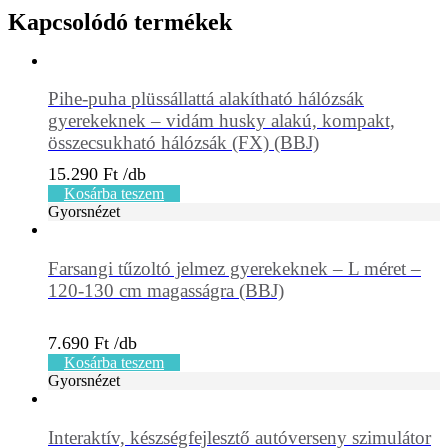
Kapcsolódó termékek
Pihe-puha plüssállattá alakítható hálózsák
gyerekeknek – vidám husky alakú, kompakt,
összecsukható hálózsák (FX) (BBJ)
15.290
Ft
Kosárba teszem
Gyorsnézet
Farsangi tűzoltó jelmez gyerekeknek – L méret –
120-130 cm magasságra (BBJ)
7.690
Ft
Kosárba teszem
Gyorsnézet
Interaktív, készségfejlesztő autóverseny szimulátor