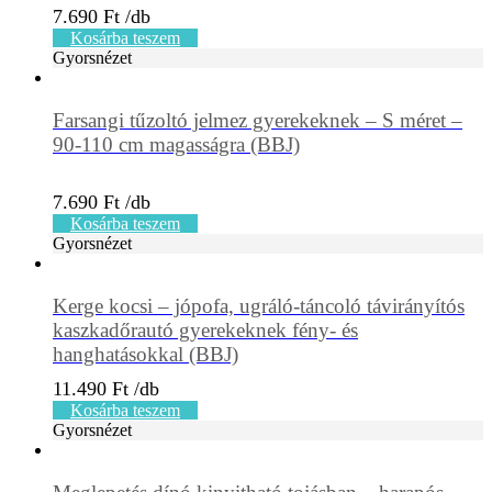
7.690
Ft
Kosárba teszem
Gyorsnézet
Farsangi tűzoltó jelmez gyerekeknek – S méret –
90-110 cm magasságra (BBJ)
7.690
Ft
Kosárba teszem
Gyorsnézet
Kerge kocsi – jópofa, ugráló-táncoló távirányítós
kaszkadőrautó gyerekeknek fény- és
hanghatásokkal (BBJ)
11.490
Ft
Kosárba teszem
Gyorsnézet