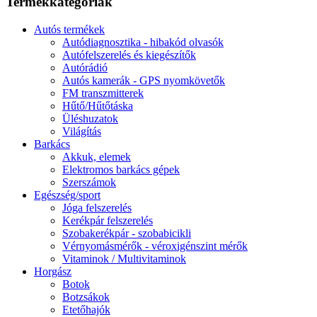
Termékkategóriák
Autós termékek
Autódiagnosztika - hibakód olvasók
Autófelszerelés és kiegészítők
Autórádió
Autós kamerák - GPS nyomkövetők
FM transzmitterek
Hűtő/Hűtőtáska
Üléshuzatok
Világítás
Barkács
Akkuk, elemek
Elektromos barkács gépek
Szerszámok
Egészség/sport
Jóga felszerelés
Kerékpár felszerelés
Szobakerékpár - szobabicikli
Vérnyomásmérők - véroxigénszint mérők
Vitaminok / Multivitaminok
Horgász
Botok
Botzsákok
Etetőhajók