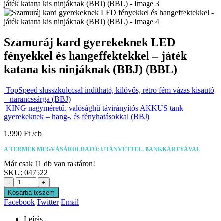
Szamuráj kard gyerekeknek LED
fényekkel és hangeffektekkel – játék
katana kis ninjáknak (BBJ) (BBL)
TopSpeed slusszkulccsal indítható, kilövős, retro fém vázas kisautó
– narancssárga (BBJ)
KING nagyméretű, valósághű távirányítós AKKUS tank
gyerekeknek – hang-, és fényhatásokkal (BBJ)
1.990
Ft
A TERMÉK MEGVÁSÁROLHATÓ: UTÁNVÉTTEL, BANKKÁRTYÁVAL
Már csak 11 db van raktáron!
SKU:
047522
-
+
Kosárba teszem
Facebook
Twitter
Email
Leírás