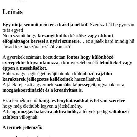
Leírás
Egy ninja semmit nem ér a kardja nélkül!
Szerezz hát be gyorsan
te is egyet!
Nem számít hogy
farsangi buliba
készülsz vagy
otthoni
elfoglaltságot keresel a nyári szünetre
… ez a játék kard mindig hű
társad lesz ha szórakozásól van szó!
A gyerekek számára köztudottan
fontos hogy különböző
szerepekbe bújva utánozza
a környezetében élő
felnőtteket vagy
éppen a mesehősöket.
Ehhez nagy segítséget nyújthatunk a különböző
rajzfilm
karakterek jelllegzetes kellékeinek
használatával.
A játék fejleszti a gyermek
szociális képességeit,
ugyanakkor
a
mozgáskoordinációt és a kreativitást
is.
Ez a termék menő
hang- és fényhatásokkal is fel van szerelve
hogy még élethűbb legyen a játékélmény.
A hang
mozgás hatására aktiválódik,
a fények pedig
váltakozó
színben
villognak.
A termék jellemzői: