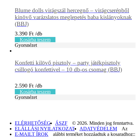
Blume dolls virágszál hercegnő – virágcserépből
kinövő varázslatos meglepetés baba kislányoknak
(BBJ)
3.390
Ft
Kosárba teszem
Gyorsnézet
Konfetti kilövő pisztoly – party játékpisztoly
csillogó konfettivel – 10 db-os csomag (BBJ)
2.590
Ft
Kosárba teszem
Gyorsnézet
ELÉRHETŐSÉG
ÁSZF
© 2026. Minden jog fenntartva.
ELÁLLÁSI NYILATKOZAT
ADATVÉDELEM
Az
E-MAILT ÍROK
alábbi terméket hozzáadtuk a kosaradhoz::