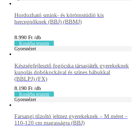
Hordozható smink- és körömstúdió kis
hercegnőknek (BBJ) (BBMJ)
8.990
Ft
Kosárba teszem
Gyorsnézet
Készségfejlesztő fogócska társasjáték gyerekeknek
kupolás dobókockával és színes bábukkal
(BBLPJ) (FX)
8.190
Ft
Kosárba teszem
Gyorsnézet
Farsangi tűzoltó jelmez gyerekeknek – M méret –
110-120 cm magasságra (BBJ)