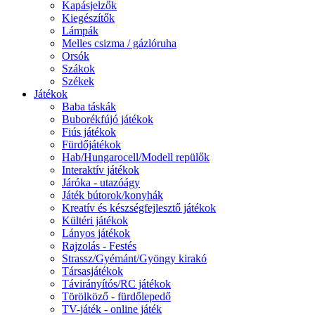
Kapásjelzők
Kiegészítők
Lámpák
Melles csizma / gázlóruha
Orsók
Szákok
Székek
Játékok
Baba táskák
Buborékfújó játékok
Fiús játékok
Fürdőjátékok
Hab/Hungarocell/Modell repülők
Interaktív játékok
Járóka - utazóágy
Játék bútorok/konyhák
Kreatív és készségfejlesztő játékok
Kültéri játékok
Lányos játékok
Rajzolás - Festés
Strassz/Gyémánt/Gyöngy kirakó
Társasjátékok
Távirányítós/RC játékok
Törölköző - fürdőlepedő
TV-játék - online játék