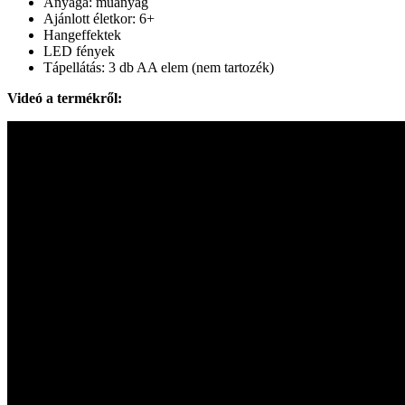
Anyaga: műanyag
Ajánlott életkor: 6+
Hangeffektek
LED fények
Tápellátás: 3 db AA elem (nem tartozék)
Videó a termékről: