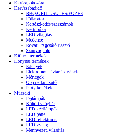
Karóra, okosóra
Kert/szabadidő
BBQ/GRILL/SÜTÉS/FŐZÉS
Fóliasátor
Kertészkedés/szerszámok
Kerti bútor
LED világítás
Medence
Rovar - rágcsáló riasztó
Szúnyogháló
Kifutott termékek
Konyhai termékek
Edények
Elektromos háztartási gépek
Mérlegek
Olaj nélküli sütő
Party kellékek
Műszaki
Fejlámpák
Kültéri világítás
LED kézilámpák
LED panel
LED reflektorok
LED szalag
Mennyezeti világítás