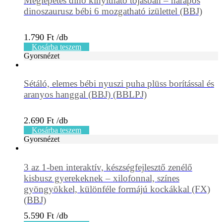
Meglepetés dínó kinyitható tojásban – harapós
dinoszaurusz bébi 6 mozgatható izülettel (BBJ)
1.790
Ft
Kosárba teszem
Gyorsnézet
Sétáló, elemes bébi nyuszi puha plüss borítással és
aranyos hanggal (BBJ) (BBLPJ)
2.690
Ft
Kosárba teszem
Gyorsnézet
3 az 1-ben interaktív, készségfejlesztő zenélő
kisbusz gyerekeknek – xilofonnal, színes
gyöngyökkel, különféle formájú kockákkal (FX)
(BBJ)
5.590
Ft