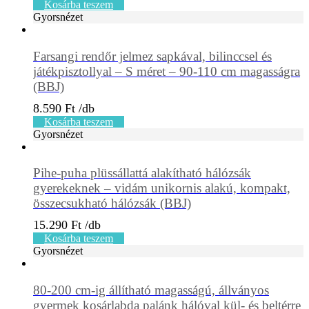
Kosárba teszem
Gyorsnézet
Farsangi rendőr jelmez sapkával, bilinccsel és
játékpisztollyal – S méret – 90-110 cm magasságra
(BBJ)
8.590
Ft
Kosárba teszem
Gyorsnézet
Pihe-puha plüssállattá alakítható hálózsák
gyerekeknek – vidám unikornis alakú, kompakt,
összecsukható hálózsák (BBJ)
15.290
Ft
Kosárba teszem
Gyorsnézet
80-200 cm-ig állítható magasságú, állványos
gyermek kosárlabda palánk hálóval kül- és beltérre