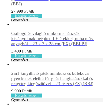
(BBJ)
27.990
Ft
Kosárba teszem
Gyorsnézet
Csillogó és világító unikornis hátizsák
kislányoknak beépített LED-ekkel, puha plüss
anyagból – 23 x 7 x 28 cm (FX) (BBLPJ)
3.490
Ft
Kosárba teszem
Gyorsnézet
2in1 kinyitható játék minibusz és büfékocsi
gyerekenek élethű fény- és hanghatásokkal és
rengeteg kiegészítővel – 23 részes (FX) (BBJ)
9.990
Ft
Kosárba teszem
Gyorsnézet