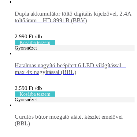
Dupla akkumulátor töltő digitális kijelzővel, 2.4A
töltőáram – HD-8991B (BBV)
2.990
Ft
Kosárba teszem
Gyorsnézet
Hatalmas nagyító beépített 6 LED világítással –
max 4x nagyítással (BBL)
2.590
Ft
Kosárba teszem
Gyorsnézet
Gurulós bútor mozgató alátét készlet emelővel
(BBL)