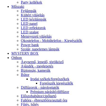
Party kellékek
Műszaki
Fejlámpák
Kültéri világítás
LED kézilámpák
LED panel
LED reflektorok
LED szalag
Mennyezeti világítás
Okostelefon - Mobiltelefon - Kiegészítők
Power bank
Szolár, napelemes lámpák
MYSTERY BOX
Otthon
Ágynemű, lepedő, törölköző
Ajándék - meglepetés
Biztonság, kamerák
Bútor
Irodai székek/forgószékek
Forgószék kiegészítők
Diffúzorok - párologtatók
Prémium párásító/diffúzor
Előszobabútor/cipőtartó
Falióra - ébresztőóra/asztali óra
Fűtés, hűtés