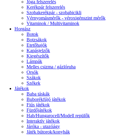
Jóga felszerelés
Kerékpár felszerelés
Szobakerékpár - szobabicikli
Vérnyomásmérők - véroxigénszint mérők
Vitaminok / Multivitaminok
Horgász
Botok
Botzsákok
Etetőhajók
Kapásjelzők
Kiegészítők
Lámpák
Melles csizma / gázlóruha
Orsók
Szákok
Székek
Játékok
Baba táskák
Buborékfújó játékok
Fiús játékok
Fürdőjátékok
Hab/Hungarocell/Modell repülők
Interaktív játékok
Járóka - utazóágy
Játék bútorok/konyhák