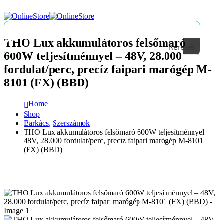
THO Lux akkumulátoros felsőmaró
Keresés
600W teljesítménnyel – 48V, 28.000
fordulat/perc, precíz faipari marógép M-
8101 (FX) (BBD)
Home
Shop
Barkács
,
Szerszámok
THO Lux akkumulátoros felsőmaró 600W teljesítménnyel –
48V, 28.000 fordulat/perc, precíz faipari marógép M-8101
(FX) (BBD)