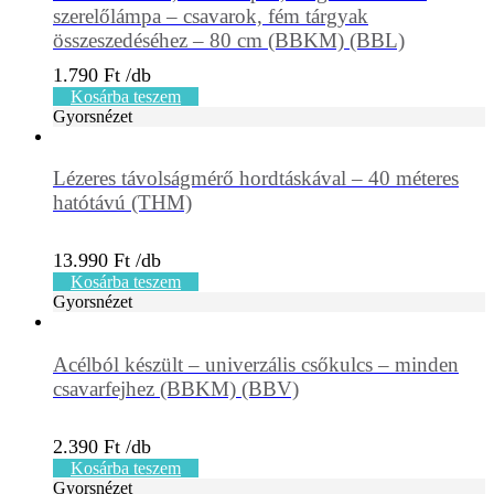
szerelőlámpa – csavarok, fém tárgyak
összeszedéséhez – 80 cm (BBKM) (BBL)
1.790
Ft
Kosárba teszem
Gyorsnézet
Lézeres távolságmérő hordtáskával – 40 méteres
hatótávú (THM)
13.990
Ft
Kosárba teszem
Gyorsnézet
Acélból készült – univerzális csőkulcs – minden
csavarfejhez (BBKM) (BBV)
2.390
Ft
Kosárba teszem
Gyorsnézet