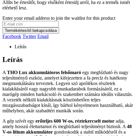
Állíts be értesítőt, hogy elsőként értesülj arról, ha ez a termék ismét
elérhető lesz.
Enter your email address to join the waitlist for this product
Termékértesítő bekapcsolása
Facebook
Twitter
Email
Leírás
Leírás
A
THO Lux akkumulátoros felsőmaró
egy megbízható és nagy
teljesítményű eszköz, amelyet kifejezetten a fa precíz és hatékony
megmunkálására terveztek. Legyen szó aprólékos részletek
kialakításáról vagy nagyobb munkadarabok formázásáról, ez a
marógép minden barkácsoló és szakember számára ideális választás.
A vezeték nélküli kialakításnak köszönhetően teljes
mozgásszabadságot kínál, így bárhol kényelmesen használható, akár
műhelyben, akár szabadtéri munkák során.
A gép szívét egy
erőteljes 600 W-os, réztekercselt motor
adja,
amely hosszú élettartamot és megbízható teljesítményt biztosít. A
48
V-os lítium akkumulátor
gondoskodik a stabil működésről és a