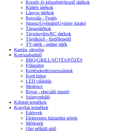
Kreatív és készségfejlesztő játékok
Kültéri játékok
Lányos játékok
Rajzolás - Festés
Strassz/Gyémánt/Gyöngy kirakó
Társasjátékok
Távirányítós/RC játékok
Törölköző - fürdőlepedő
TV-játék - online játék
Karóra, okosóra
Kert/szabadidő
BBQ/GRILL/SÜTÉS/FŐZÉS
Fóliasátor
Kertészkedés/szerszámok
Kerti bútor
LED világítás
Medence
Rovar - rágcsáló riasztó
Szúnyogháló
Kifutott termékek
Konyhai termékek
Edények
Elektromos háztartási gépek
Mérlegek
Olaj nélküli sütő