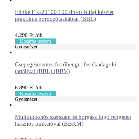
Flinke FK-20100 100 db-os bitfej készlet
praktikus hordozótáskában (BBL)
4.290
Ft
Kosárba teszem
Gyorsnézet
Csepegésmentes festőhenger festékadagoló
tartállyal (BBL) (BBV)
6.890
Ft
Kosárba teszem
Gyorsnézet
Multifunkciós szerszám és horgász fogó rengeteg
hasznos funkcióval (BBKM)