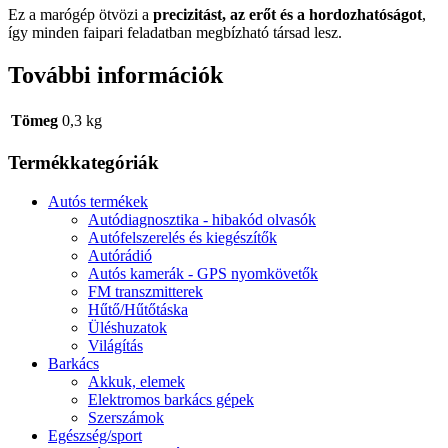
Ez a marógép ötvözi a
precizitást, az erőt és a hordozhatóságot
,
így minden faipari feladatban megbízható társad lesz.
További információk
Tömeg
0,3 kg
Termékkategóriák
Autós termékek
Autódiagnosztika - hibakód olvasók
Autófelszerelés és kiegészítők
Autórádió
Autós kamerák - GPS nyomkövetők
FM transzmitterek
Hűtő/Hűtőtáska
Üléshuzatok
Világítás
Barkács
Akkuk, elemek
Elektromos barkács gépek
Szerszámok
Egészség/sport