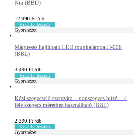
Nm (BBD)
12.990
Ft
Kosárba teszem
Gyorsnézet
Mágneses hajlítható LED munkalámpa JJ-006
(BBL)
3.490
Ft
Kosárba teszem
Gyorsnézet
Kézi szegecselő szerszám – popszegecs húzó – 4
féle szegecs mérethez használható (BBL)
2.390
Ft
Kosárba teszem
Gyorsnézet