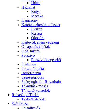
Hűtés
Háziállat
Kutya
Macska
Karácsony
Karóra - okosóra - ékszer
Ékszer
Karóra
Okosóra
Kártevők elleni védelem
Öntapadós tapéták
Pléd, takaró
Porszívó
Porszívó kiegészítő
Postaláda
Poszter/Tapéta
Roló/Reluxa
Szépségápolás
Szúnyogháló - Rovarháló
Takarítás - mosás
TV tartó konzolok
Ruha/Cipő/Táska
Táska/Hátizsák
Szórakozás
Fejhallgatók