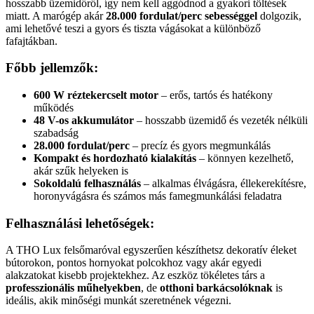
hosszabb üzemidőről, így nem kell aggódnod a gyakori töltések
miatt. A marógép akár
28.000 fordulat/perc sebességgel
dolgozik,
ami lehetővé teszi a gyors és tiszta vágásokat a különböző
fafajtákban.
Főbb jellemzők:
600 W réztekercselt motor
– erős, tartós és hatékony
működés
48 V-os akkumulátor
– hosszabb üzemidő és vezeték nélküli
szabadság
28.000 fordulat/perc
– precíz és gyors megmunkálás
Kompakt és hordozható kialakítás
– könnyen kezelhető,
akár szűk helyeken is
Sokoldalú felhasználás
– alkalmas élvágásra, éllekerekítésre,
horonyvágásra és számos más famegmunkálási feladatra
Felhasználási lehetőségek:
A THO Lux felsőmaróval egyszerűen készíthetsz dekoratív éleket
bútorokon, pontos hornyokat polcokhoz vagy akár egyedi
alakzatokat kisebb projektekhez. Az eszköz tökéletes társ a
professzionális műhelyekben
, de
otthoni barkácsolóknak
is
ideális, akik minőségi munkát szeretnének végezni.