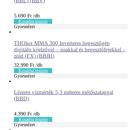
(BBL) (BBV)
5.690
Ft
Kosárba teszem
Gyorsnézet
THOlux MMA 300 Inverteres hegesztőgép
digitális kijelzővel – sisakkal és hegesztőfejekkel –
zöld (FX) (BBJH)
32.990
Ft
Kosárba teszem
Gyorsnézet
Lézeres vízmérték 5,3 méteres mérőszalaggal
(BBD)
4.390
Ft
Kosárba teszem
Gyorsnézet