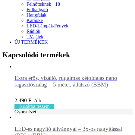
Felnőtteknek +18
Fülhallgató
Hangfalak
Karaoke
LED/Lámpák/Fények
Rádiók
TV-játék
ÚJ TERMÉKEK
Kapcsolódó termékek
Extra erős, vízálló, rugalmas kétoldalas nano
ragasztószalag – 5 méter, átlátszó (BBM)
2.490
Ft
Kosárba teszem
Gyorsnézet
LED-es nagyító állvánnyal – 3x-os nagyítással