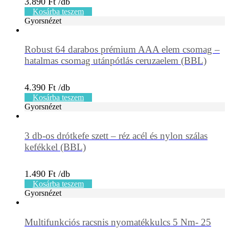
3.890
Ft
Kosárba teszem
Gyorsnézet
Robust 64 darabos prémium AAA elem csomag –
hatalmas csomag utánpótlás ceruzaelem (BBL)
4.390
Ft
Kosárba teszem
Gyorsnézet
3 db-os drótkefe szett – réz acél és nylon szálas
kefékkel (BBL)
1.490
Ft
Kosárba teszem
Gyorsnézet
Multifunkciós racsnis nyomatékkulcs 5 Nm- 25