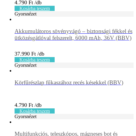
4.790
Ft
Kosárba teszem
Gyorsnézet
Akkumulátoros sövényvágó – biztonsági fékkel és
ütközésgátlóval felszerelt, 6000 mAh, 36V (BBV)
37.990
Ft
Kosárba teszem
Gyorsnézet
Körfűrészlap fűkaszához recés késekkel (BBV)
4.790
Ft
Kosárba teszem
Gyorsnézet
Multifunkciós, teleszkópos, mágneses bot és