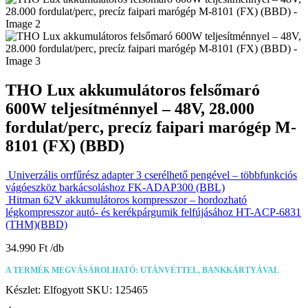
THO Lux akkumulátoros felsőmaró
600W teljesítménnyel – 48V, 28.000
fordulat/perc, precíz faipari marógép M-
8101 (FX) (BBD)
Univerzális orrfűrész adapter 3 cserélhető pengével – többfunkciós
vágóeszköz barkácsoláshoz FK-ADAP300 (BBL)
Hitman 62V akkumulátoros kompresszor – hordozható
légkompresszor autó- és kerékpárgumik felfújásához HT-ACP-6831
(THM)(BBD)
34.990
Ft
A TERMÉK MEGVÁSÁROLHATÓ: UTÁNVÉTTEL, BANKKÁRTYÁVAL
Készlet:
Elfogyott
SKU:
125465