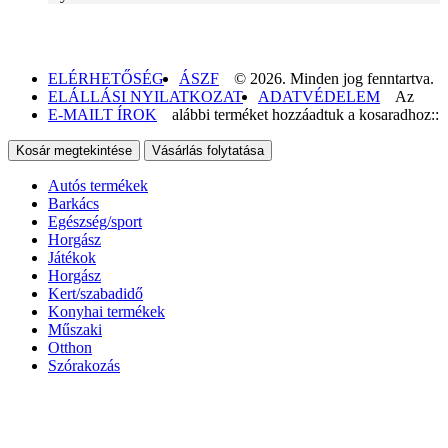
ELÉRHETŐSÉG
ÁSZF
© 2026. Minden jog fenntartva.
ELÁLLÁSI NYILATKOZAT
ADATVÉDELEM
Az
E-MAILT ÍROK
alábbi terméket hozzáadtuk a kosaradhoz::
Kosár megtekintése
Vásárlás folytatása
Autós termékek
Barkács
Egészség/sport
Horgász
Játékok
Horgász
Kert/szabadidő
Konyhai termékek
Műszaki
Otthon
Szórakozás