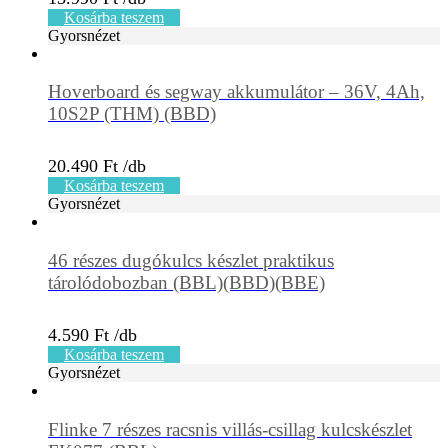
Kosárba teszem
Gyorsnézet
Hoverboard és segway akkumulátor – 36V, 4Ah,
10S2P (THM) (BBD)
20.490
Ft
Kosárba teszem
Gyorsnézet
46 részes dugókulcs készlet praktikus
tárolódobozban (BBL)(BBD)(BBE)
4.590
Ft
Kosárba teszem
Gyorsnézet
Flinke 7 részes racsnis villás-csillag kulcskészlet