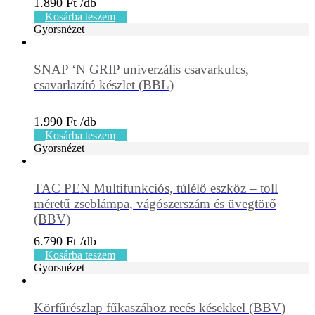
1.890
Ft
Kosárba teszem
Gyorsnézet
SNAP ‘N GRIP univerzális csavarkulcs,
csavarlazító készlet (BBL)
1.990
Ft
Kosárba teszem
Gyorsnézet
TAC PEN Multifunkciós, túlélő eszköz – toll
méretű zseblámpa, vágószerszám és üvegtörő
(BBV)
6.790
Ft
Kosárba teszem
Gyorsnézet
Körfűrészlap fűkaszához recés késekkel (BBV)