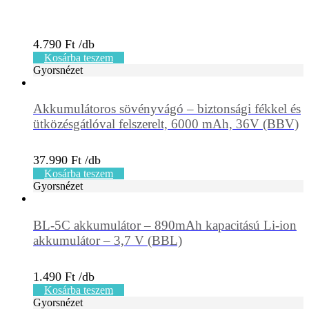
4.790
Ft
Kosárba teszem
Gyorsnézet
Akkumulátoros sövényvágó – biztonsági fékkel és
ütközésgátlóval felszerelt, 6000 mAh, 36V (BBV)
37.990
Ft
Kosárba teszem
Gyorsnézet
BL-5C akkumulátor – 890mAh kapacitású Li-ion
akkumulátor – 3,7 V (BBL)
1.490
Ft
Kosárba teszem
Gyorsnézet