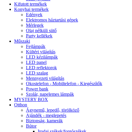
Kifutott termékek
Konyhai termékek
Edények
Elektromos háztartási gépek
Mérlegek
Olaj nélküli sütő
Party kellékek
Műszaki
Fejlámpák
Kültéri világítás
LED kézilámpák
LED panel
LED reflektorok
LED szalag
Mennyezeti világítás
Okostelefon - Mobiltelefon - Kiegészítők
Power bank
Szolár, napelemes lámpák
MYSTERY BOX
Otthon
Ágynemű, lepedő, törölköző
Ajándék - meglepetés
Biztonság, kamerák
Bútor
Irodai székek/forgószékek