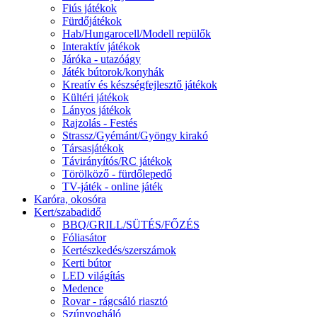
Fiús játékok
Fürdőjátékok
Hab/Hungarocell/Modell repülők
Interaktív játékok
Járóka - utazóágy
Játék bútorok/konyhák
Kreatív és készségfejlesztő játékok
Kültéri játékok
Lányos játékok
Rajzolás - Festés
Strassz/Gyémánt/Gyöngy kirakó
Társasjátékok
Távirányítós/RC játékok
Törölköző - fürdőlepedő
TV-játék - online játék
Karóra, okosóra
Kert/szabadidő
BBQ/GRILL/SÜTÉS/FŐZÉS
Fóliasátor
Kertészkedés/szerszámok
Kerti bútor
LED világítás
Medence
Rovar - rágcsáló riasztó
Szúnyogháló