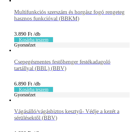
Multifunkciós szerszám és horgász fogó rengeteg
hasznos funkcióval (BBKM)
3.890
Ft
Kosárba teszem
Gyorsnézet
Csepegésmentes festőhenger festékadagoló
tartállyal (BBL) (BBV)
6.890
Ft
Kosárba teszem
Gyorsnézet
Vágásálló/vágásbiztos kesztyű- Védje a kezét a
sérülésektől (BBV)