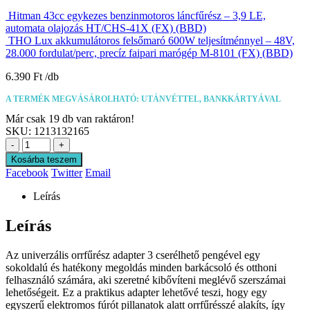
Hitman 43cc egykezes benzinmotoros láncfűrész – 3,9 LE,
automata olajozás HT/CHS-41X (FX) (BBD)
THO Lux akkumulátoros felsőmaró 600W teljesítménnyel – 48V,
28.000 fordulat/perc, precíz faipari marógép M-8101 (FX) (BBD)
6.390
Ft
A TERMÉK MEGVÁSÁROLHATÓ: UTÁNVÉTTEL, BANKKÁRTYÁVAL
Már csak 19 db van raktáron!
SKU:
1213132165
-
+
Kosárba teszem
Facebook
Twitter
Email
Leírás
Leírás
Az univerzális orrfűrész adapter 3 cserélhető pengével egy
sokoldalú és hatékony megoldás minden barkácsoló és otthoni
felhasználó számára, aki szeretné kibővíteni meglévő szerszámai
lehetőségeit. Ez a praktikus adapter lehetővé teszi, hogy egy
egyszerű elektromos fúrót pillanatok alatt orrfűrésszé alakíts, így