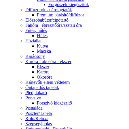
Forgószék kiegészítők
Diffúzorok - párologtatók
Prémium párásító/diffúzor
Előszobabútor/cipőtartó
Falióra - ébresztőóra/asztali óra
Fűtés, hűtés
Hűtés
Háziállat
Kutya
Macska
Karácsony
Karóra - okosóra - ékszer
Ékszer
Karóra
Okosóra
Kártevők elleni védelem
Öntapadós tapéták
Pléd, takaró
Porszívó
Porszívó kiegészítő
Postaláda
Poszter/Tapéta
Roló/Reluxa
Szépségápolás
Szúnyogháló - Rovarháló