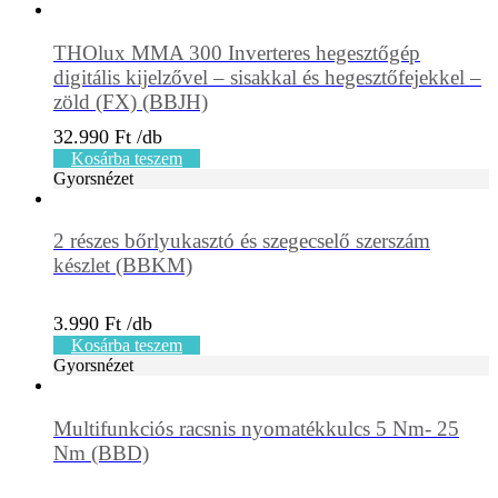
THOlux MMA 300 Inverteres hegesztőgép
digitális kijelzővel – sisakkal és hegesztőfejekkel –
zöld (FX) (BBJH)
32.990
Ft
Kosárba teszem
Gyorsnézet
2 részes bőrlyukasztó és szegecselő szerszám
készlet (BBKM)
3.990
Ft
Kosárba teszem
Gyorsnézet
Multifunkciós racsnis nyomatékkulcs 5 Nm- 25
Nm (BBD)