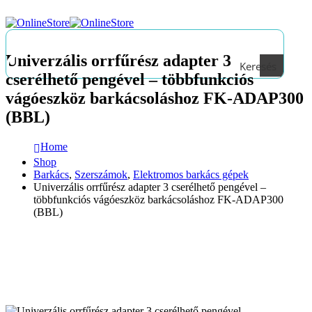
Univerzális orrfűrész adapter 3
Keresés
cserélhető pengével – többfunkciós
vágóeszköz barkácsoláshoz FK-ADAP300
(BBL)
Home
Shop
Barkács
,
Szerszámok
,
Elektromos barkács gépek
Univerzális orrfűrész adapter 3 cserélhető pengével –
többfunkciós vágóeszköz barkácsoláshoz FK-ADAP300
(BBL)