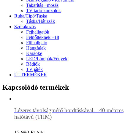
Takarítás - mosás
TV tartó konzolok
Ruha/Cipő/Táska
Táska/Hátizsák
Szórakozás
Fejhallgatók
Felnőtteknek +18
Fülhallgató
Hangfalak
Karaoke
LED/Lámpák/Fények
Rádiók
TV-játék
ÚJ TERMÉKEK
Kapcsolódó termékek
Lézeres távolságmérő hordtáskával – 40 méteres
hatótávú (THM)
13.990
Ft