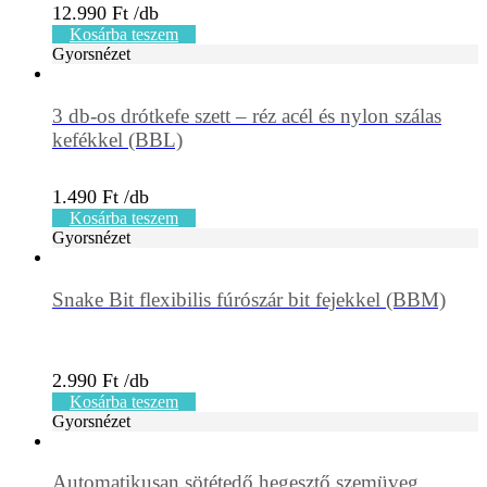
12.990
Ft
Kosárba teszem
Gyorsnézet
3 db-os drótkefe szett – réz acél és nylon szálas
kefékkel (BBL)
1.490
Ft
Kosárba teszem
Gyorsnézet
Snake Bit flexibilis fúrószár bit fejekkel (BBM)
2.990
Ft
Kosárba teszem
Gyorsnézet
Automatikusan sötétedő hegesztő szemüveg,