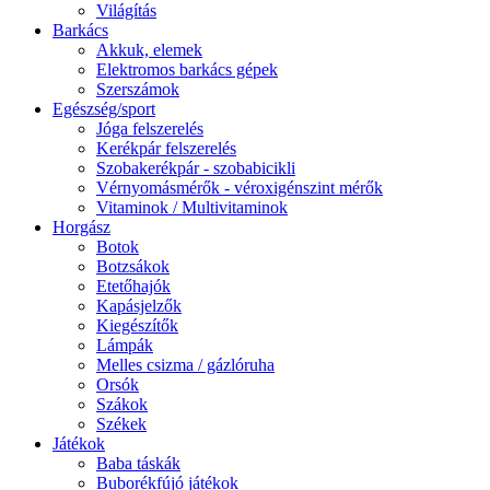
Világítás
Barkács
Akkuk, elemek
Elektromos barkács gépek
Szerszámok
Egészség/sport
Jóga felszerelés
Kerékpár felszerelés
Szobakerékpár - szobabicikli
Vérnyomásmérők - véroxigénszint mérők
Vitaminok / Multivitaminok
Horgász
Botok
Botzsákok
Etetőhajók
Kapásjelzők
Kiegészítők
Lámpák
Melles csizma / gázlóruha
Orsók
Szákok
Székek
Játékok
Baba táskák
Buborékfújó játékok