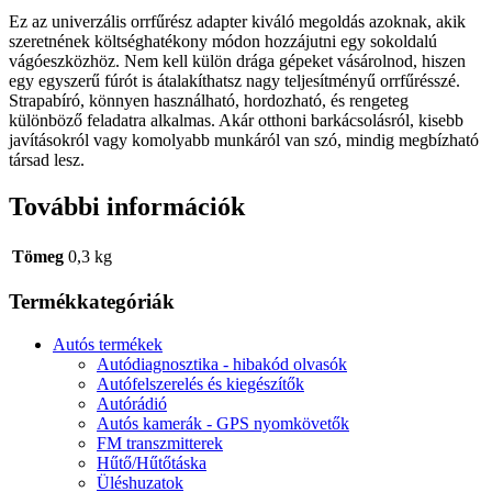
Ez az univerzális orrfűrész adapter kiváló megoldás azoknak, akik
szeretnének költséghatékony módon hozzájutni egy sokoldalú
vágóeszközhöz. Nem kell külön drága gépeket vásárolnod, hiszen
egy egyszerű fúrót is átalakíthatsz nagy teljesítményű orrfűrésszé.
Strapabíró, könnyen használható, hordozható, és rengeteg
különböző feladatra alkalmas. Akár otthoni barkácsolásról, kisebb
javításokról vagy komolyabb munkáról van szó, mindig megbízható
társad lesz.
További információk
Tömeg
0,3 kg
Termékkategóriák
Autós termékek
Autódiagnosztika - hibakód olvasók
Autófelszerelés és kiegészítők
Autórádió
Autós kamerák - GPS nyomkövetők
FM transzmitterek
Hűtő/Hűtőtáska
Üléshuzatok