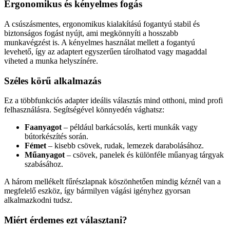
Ergonomikus és kényelmes fogás
A csúszásmentes, ergonomikus kialakítású fogantyú stabil és
biztonságos fogást nyújt, ami megkönnyíti a hosszabb
munkavégzést is. A kényelmes használat mellett a fogantyú
levehető, így az adaptert egyszerűen tárolhatod vagy magaddal
viheted a munka helyszínére.
Széles körű alkalmazás
Ez a többfunkciós adapter ideális választás mind otthoni, mind profi
felhasználásra. Segítségével könnyedén vághatsz:
Faanyagot
– például barkácsolás, kerti munkák vagy
bútorkészítés során.
Fémet
– kisebb csövek, rudak, lemezek darabolásához.
Műanyagot
– csövek, panelek és különféle műanyag tárgyak
szabásához.
A három mellékelt fűrészlapnak köszönhetően mindig kéznél van a
megfelelő eszköz, így bármilyen vágási igényhez gyorsan
alkalmazkodni tudsz.
Miért érdemes ezt választani?