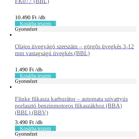
FK077 (BBL)
10.490
Ft
Kosárba teszem
Gyorsnézet
Olajos üvegvágó szerszám – görgős üvegkés 3-12
mm vastagságú üvegkés (BBL)
1.490
Ft
Kosárba teszem
Gyorsnézet
Flinke fűkasza karburátor – automata szivattyús
porlasztó benzinmotoros fűkaszákhoz (BBA)
(BBL) (BBV)
3.490
Ft
Kosárba teszem
Gyorsnézet