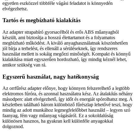
egyetlen eszközzel többféle vágási feladatot is könnyedén
elvégezhetsz.
Tartós és megbízható kialakítás
Az adapter strapabíró gyorsacélból és erős ABS műanyagból
készült, ami biztosítja a hosszú élettartamot és a folyamatos
megbízható működést. A kiváló anyaghasználatnak köszönhetően
jól bírja a terhelést, és ellenáll a sérüléseknek, így rendszeres
használat mellett is sokáig megőrzi minőségét. Kompakt és könnyű
kialakítása miatt egyszerűen hordozható, így mindig kéznél lehet,
amikor szükség van rá.
Egyszerű használat, nagy hatékonyság
Az orrfűrész adapter előnye, hogy könnyen felszerelhető a legtöbb
elektromos fúróra, és azonnal használatra kész. Az átalakítás néhány
másodperc alatt elvégezhető, így időt és energiát spórolhatsz meg. A
készletben található három különböző fűrészlap lehetővé teszi, hogy
mindig az adott munkához legmegfelelőbbet használd – legyen szó
faanyag, fém vagy műanyag vágásáról. Ez a sokoldalúság
különösen hasznos, ha gyakran kell különféle anyagokkal
dolgoznod.