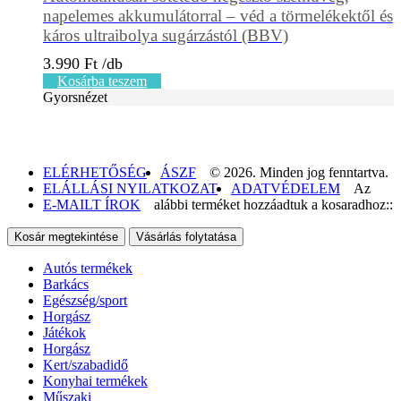
napelemes akkumulátorral – véd a törmelékektől és
káros ultraibolya sugárzástól (BBV)
3.990
Ft
Kosárba teszem
Gyorsnézet
ELÉRHETŐSÉG
ÁSZF
© 2026. Minden jog fenntartva.
ELÁLLÁSI NYILATKOZAT
ADATVÉDELEM
Az
E-MAILT ÍROK
alábbi terméket hozzáadtuk a kosaradhoz::
Kosár megtekintése
Vásárlás folytatása
Autós termékek
Barkács
Egészség/sport
Horgász
Játékok
Horgász
Kert/szabadidő
Konyhai termékek
Műszaki