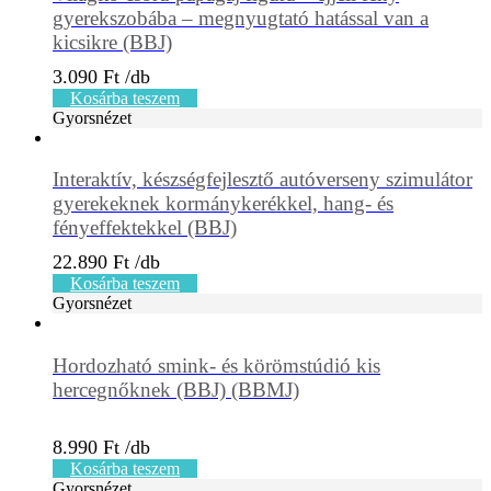
gyerekszobába – megnyugtató hatással van a
kicsikre (BBJ)
3.090
Ft
Kosárba teszem
Gyorsnézet
Interaktív, készségfejlesztő autóverseny szimulátor
gyerekeknek kormánykerékkel, hang- és
fényeffektekkel (BBJ)
22.890
Ft
Kosárba teszem
Gyorsnézet
Hordozható smink- és körömstúdió kis
hercegnőknek (BBJ) (BBMJ)
8.990
Ft
Kosárba teszem
Gyorsnézet