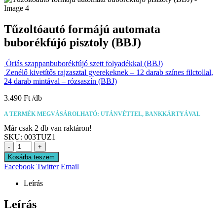
Tűzoltóautó formájú automata
buborékfújó pisztoly (BBJ)
Óriás szappanbuborékfújó szett folyadékkal (BBJ)
Zenélő kivetítős rajzasztal gyerekeknek – 12 darab színes filctollal,
24 darab mintával – rózsaszín (BBJ)
3.490
Ft
A TERMÉK MEGVÁSÁROLHATÓ: UTÁNVÉTTEL, BANKKÁRTYÁVAL
Már csak 2 db van raktáron!
SKU:
003TUZ1
-
+
Kosárba teszem
Facebook
Twitter
Email
Leírás
Leírás