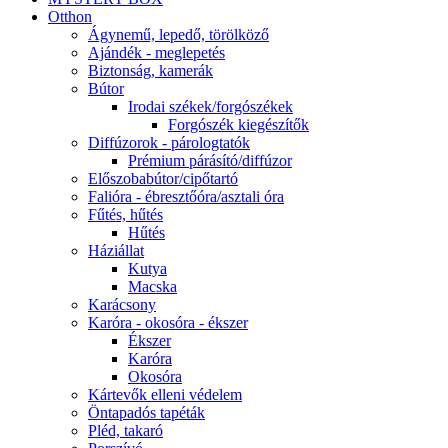
Otthon
Ágynemű, lepedő, törölköző
Ajándék - meglepetés
Biztonság, kamerák
Bútor
Irodai székek/forgószékek
Forgószék kiegészítők
Diffúzorok - párologtatók
Prémium párásító/diffúzor
Előszobabútor/cipőtartó
Falióra - ébresztőóra/asztali óra
Fűtés, hűtés
Hűtés
Háziállat
Kutya
Macska
Karácsony
Karóra - okosóra - ékszer
Ékszer
Karóra
Okosóra
Kártevők elleni védelem
Öntapadós tapéták
Pléd, takaró