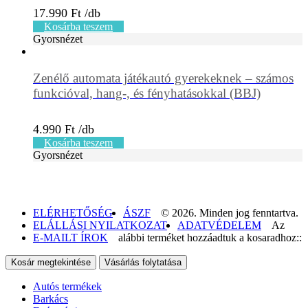
17.990
Ft
Kosárba teszem
Gyorsnézet
Zenélő automata játékautó gyerekeknek – számos
funkcióval, hang-, és fényhatásokkal (BBJ)
4.990
Ft
Kosárba teszem
Gyorsnézet
ELÉRHETŐSÉG
ÁSZF
© 2026. Minden jog fenntartva.
ELÁLLÁSI NYILATKOZAT
ADATVÉDELEM
Az
E-MAILT ÍROK
alábbi terméket hozzáadtuk a kosaradhoz::
Kosár megtekintése
Vásárlás folytatása
Autós termékek
Barkács