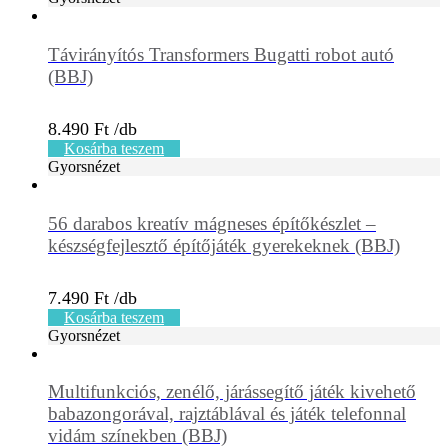
Távirányítós Transformers Bugatti robot autó
(BBJ)
8.490
Ft
Kosárba teszem
Gyorsnézet
56 darabos kreatív mágneses építőkészlet –
készségfejlesztő építőjáték gyerekeknek (BBJ)
7.490
Ft
Kosárba teszem
Gyorsnézet
Multifunkciós, zenélő, járássegítő játék kivehető
babazongorával, rajztáblával és játék telefonnal
vidám színekben (BBJ)