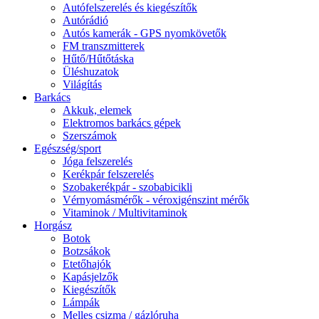
Autófelszerelés és kiegészítők
Autórádió
Autós kamerák - GPS nyomkövetők
FM transzmitterek
Hűtő/Hűtőtáska
Üléshuzatok
Világítás
Barkács
Akkuk, elemek
Elektromos barkács gépek
Szerszámok
Egészség/sport
Jóga felszerelés
Kerékpár felszerelés
Szobakerékpár - szobabicikli
Vérnyomásmérők - véroxigénszint mérők
Vitaminok / Multivitaminok
Horgász
Botok
Botzsákok
Etetőhajók
Kapásjelzők
Kiegészítők
Lámpák
Melles csizma / gázlóruha