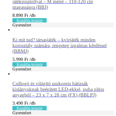
játékpisztollyal – M méret – 110-120 cm
magasságra (BBJ)
8.890
Ft
Kosárba teszem
Gyorsnézet
Ki mit tud? társasjáték – kvízjáték minden
korosztály számára, rengeteg izgalmas kérdéssel
(BBMJ)
5.990
Ft
Kosárba teszem
Gyorsnézet
Csillogó és világító unikornis hátizsák
kislányoknak beépített LED-ekkel, puha plüss
anyagból – 23 x 7 x 28 cm (FX) (BBLPJ)
3.490
Ft
Kosárba teszem
Gyorsnézet