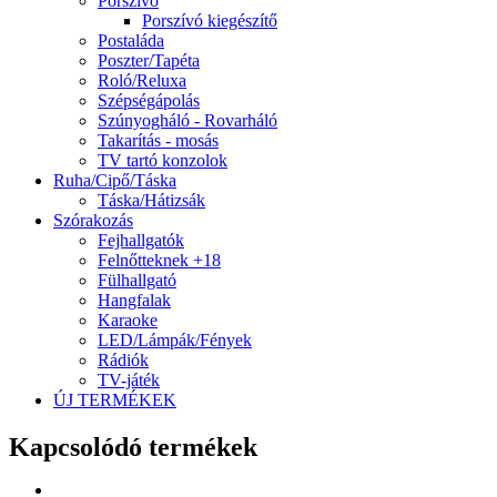
Porszívó
Porszívó kiegészítő
Postaláda
Poszter/Tapéta
Roló/Reluxa
Szépségápolás
Szúnyogháló - Rovarháló
Takarítás - mosás
TV tartó konzolok
Ruha/Cipő/Táska
Táska/Hátizsák
Szórakozás
Fejhallgatók
Felnőtteknek +18
Fülhallgató
Hangfalak
Karaoke
LED/Lámpák/Fények
Rádiók
TV-játék
ÚJ TERMÉKEK
Kapcsolódó termékek