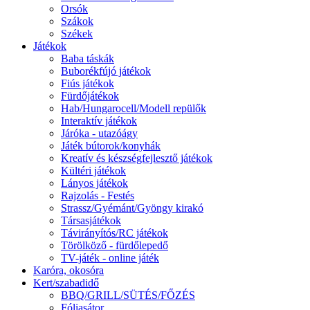
Orsók
Szákok
Székek
Játékok
Baba táskák
Buborékfújó játékok
Fiús játékok
Fürdőjátékok
Hab/Hungarocell/Modell repülők
Interaktív játékok
Járóka - utazóágy
Játék bútorok/konyhák
Kreatív és készségfejlesztő játékok
Kültéri játékok
Lányos játékok
Rajzolás - Festés
Strassz/Gyémánt/Gyöngy kirakó
Társasjátékok
Távirányítós/RC játékok
Törölköző - fürdőlepedő
TV-játék - online játék
Karóra, okosóra
Kert/szabadidő
BBQ/GRILL/SÜTÉS/FŐZÉS
Fóliasátor