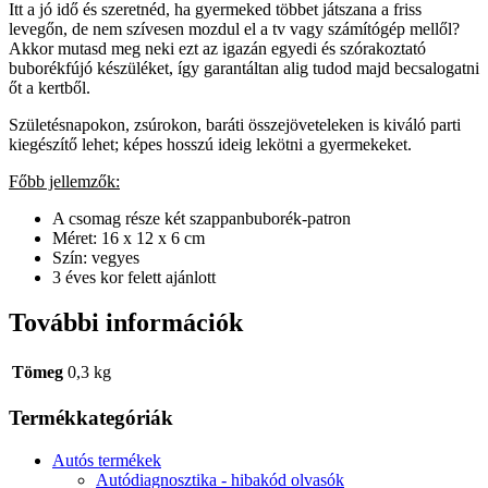
Itt a jó idő és szeretnéd, ha gyermeked többet játszana a friss
levegőn, de nem szívesen mozdul el a tv vagy számítógép mellől?
Akkor mutasd meg neki ezt az igazán egyedi és szórakoztató
buborékfújó készüléket, így garantáltan alig tudod majd becsalogatni
őt a kertből.
Születésnapokon, zsúrokon, baráti összejöveteleken is kiváló parti
kiegészítő lehet; képes hosszú ideig lekötni a gyermekeket.
Főbb jellemzők:
A csomag része két szappanbuborék-patron
Méret: 16 x 12 x 6 cm
Szín: vegyes
3 éves kor felett ajánlott
További információk
Tömeg
0,3 kg
Termékkategóriák
Autós termékek
Autódiagnosztika - hibakód olvasók