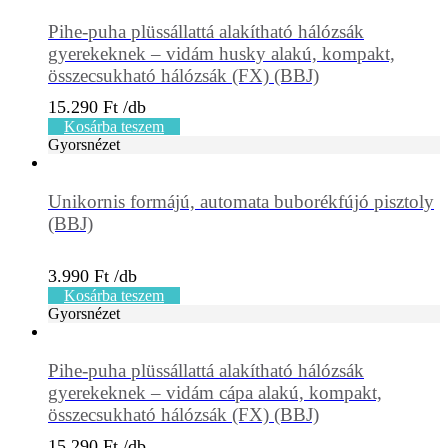
Pihe-puha plüssállattá alakítható hálózsák
gyerekeknek – vidám husky alakú, kompakt,
összecsukható hálózsák (FX) (BBJ)
15.290
Ft
Kosárba teszem
Gyorsnézet
Unikornis formájú, automata buborékfújó pisztoly
(BBJ)
3.990
Ft
Kosárba teszem
Gyorsnézet
Pihe-puha plüssállattá alakítható hálózsák
gyerekeknek – vidám cápa alakú, kompakt,
összecsukható hálózsák (FX) (BBJ)
15.290
Ft