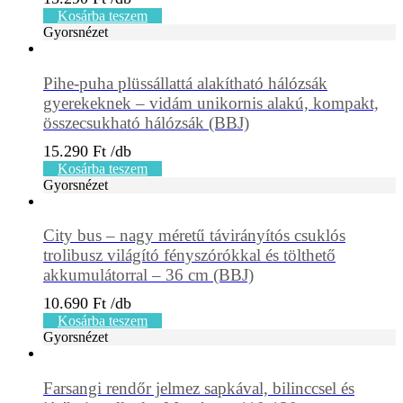
Kosárba teszem
Gyorsnézet
Pihe-puha plüssállattá alakítható hálózsák
gyerekeknek – vidám unikornis alakú, kompakt,
összecsukható hálózsák (BBJ)
15.290
Ft
Kosárba teszem
Gyorsnézet
City bus – nagy méretű távirányítós csuklós
trolibusz világító fényszórókkal és tölthető
akkumulátorral – 36 cm (BBJ)
10.690
Ft
Kosárba teszem
Gyorsnézet
Farsangi rendőr jelmez sapkával, bilinccsel és