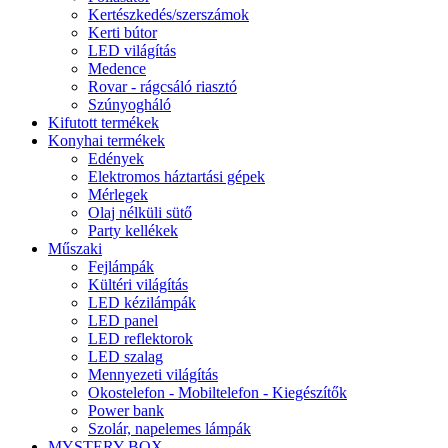
Kertészkedés/szerszámok
Kerti bútor
LED világítás
Medence
Rovar - rágcsáló riasztó
Szúnyogháló
Kifutott termékek
Konyhai termékek
Edények
Elektromos háztartási gépek
Mérlegek
Olaj nélküli sütő
Party kellékek
Műszaki
Fejlámpák
Kültéri világítás
LED kézilámpák
LED panel
LED reflektorok
LED szalag
Mennyezeti világítás
Okostelefon - Mobiltelefon - Kiegészítők
Power bank
Szolár, napelemes lámpák
MYSTERY BOX