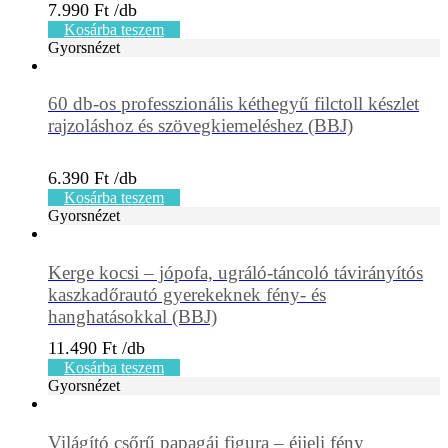
7.990
Ft
Kosárba teszem
Gyorsnézet
60 db-os professzionális kéthegyű filctoll készlet
rajzoláshoz és szövegkiemeléshez (BBJ)
6.390
Ft
Kosárba teszem
Gyorsnézet
Kerge kocsi – jópofa, ugráló-táncoló távirányítós
kaszkadőrautó gyerekeknek fény- és
hanghatásokkal (BBJ)
11.490
Ft
Kosárba teszem
Gyorsnézet
Világító csőrű papagáj figura – éjjeli fény