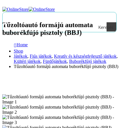
Tűzoltóautó formájú automata
Keresés
buborékfújó pisztoly (BBJ)
Home
Shop
Játékok
,
Fiús játékok
,
Kreatív és készségfejlesztő játékok
,
Kültéri játékok
,
Fürdőjátékok
,
Buborékfújó játékok
Tűzoltóautó formájú automata buborékfújó pisztoly (BBJ)