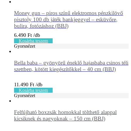
Money gun – piros színű elektromos pénzkilövő
pisztoly 100 db játék bankjeggyel – esküvőre,
bulira, fotózáshoz (BBJ)
6.490
Ft
Kosárba teszem
Gyorsnézet
Bella baba – gyönyörű éneklő hajasbaba csinos téli
szettben, kötött kiegészítőkkel – 40 cm (BBJ)
11.490
Ft
Kosárba teszem
Gyorsnézet
Felfújható boxzsák homokkal tölthető alappal
kicsiknek és nagyoknak – 150 cm (BBJ)