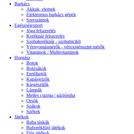
Barkács
Akkuk, elemek
Elektromos barkács gépek
Szerszámok
Egészség/sport
Jóga felszerelés
Kerékpár felszerelés
Szobakerékpár - szobabicikli
Vérnyomásmérők - véroxigénszint mérők
Vitaminok / Multivitaminok
Horgász
Botok
Botzsákok
Etetőhajók
Kapásjelzők
Kiegészítők
Lámpák
Melles csizma / gázlóruha
Orsók
Szákok
Székek
Játékok
Baba táskák
Buborékfújó játékok
Fiús játékok