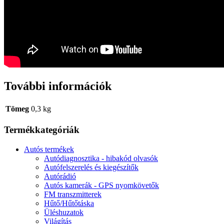
További információk
Tömeg
0,3 kg
Termékkategóriák
Autós termékek
Autódiagnosztika - hibakód olvasók
Autófelszerelés és kiegészítők
Autórádió
Autós kamerák - GPS nyomkövetők
FM transzmitterek
Hűtő/Hűtőtáska
Üléshuzatok
Világítás