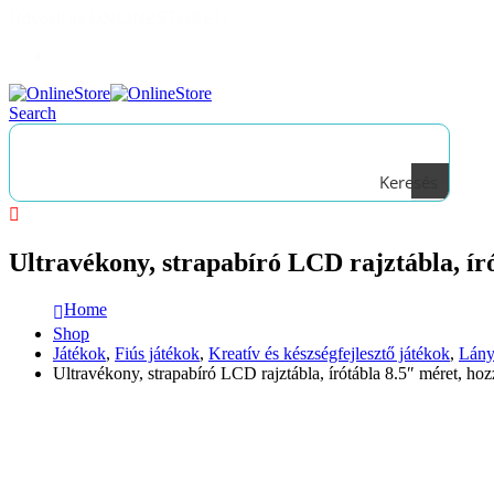
Üdvözli az ONLINESTORE!
|
Bejelentkezés
Search
Keresés
Ultravékony, strapabíró LCD rajztábla, író
Home
Shop
Játékok
,
Fiús játékok
,
Kreatív és készségfejlesztő játékok
,
Lány
Ultravékony, strapabíró LCD rajztábla, írótábla 8.5″ méret, hozz