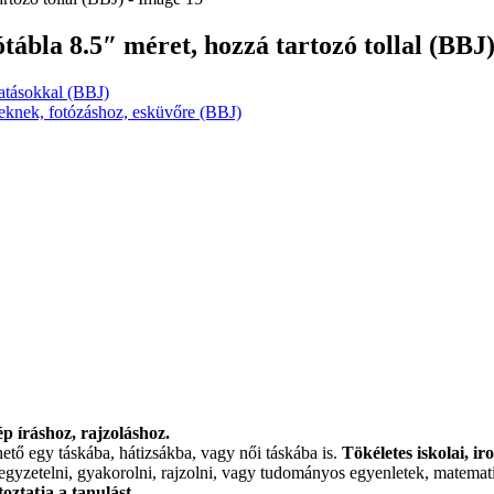
tábla 8.5″ méret, hozzá tartozó tollal (BBJ
hatásokkal (BBJ)
keknek, fotózáshoz, esküvőre (BBJ)
p íráshoz, rajzoláshoz.
ető egy táskába, hátizsákba, vagy női táskába is.
Tökéletes iskolai, ir
k jegyzetelni, gyakorolni, rajzolni, vagy tudományos egyenletek, matem
oztatja a tanulást.