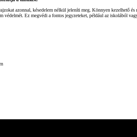
rajzokat azonnal, késedelem nélkül jeleníti meg. Könnyen kezelhető és 
om védelmét. Ez megvédi a fontos jegyzeteket, például az iskolából vagy
cm