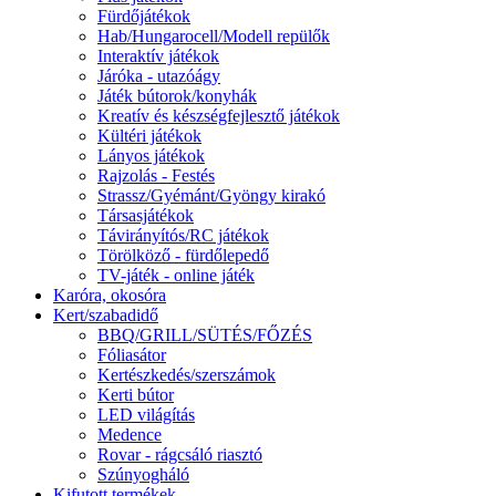
Fürdőjátékok
Hab/Hungarocell/Modell repülők
Interaktív játékok
Járóka - utazóágy
Játék bútorok/konyhák
Kreatív és készségfejlesztő játékok
Kültéri játékok
Lányos játékok
Rajzolás - Festés
Strassz/Gyémánt/Gyöngy kirakó
Társasjátékok
Távirányítós/RC játékok
Törölköző - fürdőlepedő
TV-játék - online játék
Karóra, okosóra
Kert/szabadidő
BBQ/GRILL/SÜTÉS/FŐZÉS
Fóliasátor
Kertészkedés/szerszámok
Kerti bútor
LED világítás
Medence
Rovar - rágcsáló riasztó
Szúnyogháló
Kifutott termékek