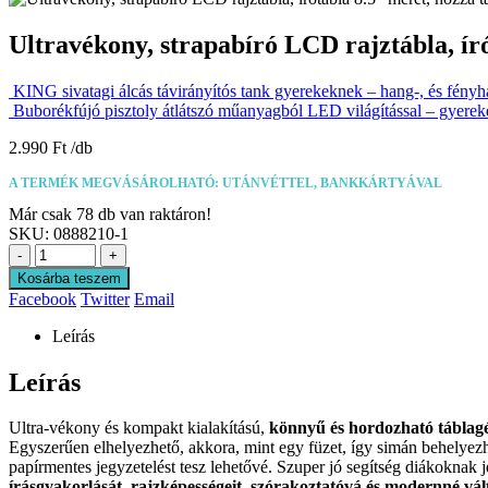
Ultravékony, strapabíró LCD rajztábla, író
KING sivatagi álcás távirányítós tank gyerekeknek – hang-, és fény
Buborékfújó pisztoly átlátszó műanyagból LED világítással – gyere
2.990
Ft
A TERMÉK MEGVÁSÁROLHATÓ: UTÁNVÉTTEL, BANKKÁRTYÁVAL
Már csak 78 db van raktáron!
SKU:
0888210-1
-
+
Kosárba teszem
Facebook
Twitter
Email
Leírás
Leírás
Ultra-vékony és kompakt kialakítású,
könnyű és hordozható táblagé
Egyszerűen elhelyezhető, akkora, mint egy füzet, így simán behelyezh
papírmentes jegyzetelést tesz lehetővé. Szuper jó segítség diákokna
írásgyakorlását, rajzképességeit, szórakoztatóvá és modernné vált