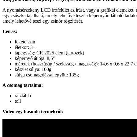
A nyomásérzékeny LCD írófelület az írást, vagy a grafikai elemeket, 
egy csúszka található, amely lehetővé teszi a képernyőn látható tartal
amely lehetővé teszi egy zsinór rögzítését.
Leírás:
fekete szín
életkor: 3+
tápegység: CR 2025 elem (tartozék)
képernyő átlója: 8,5″
méretek (hosszúság / szélesség / magasság): 14,6 x 0,6 x 22,7 
készlet súlya: 100g
súlya csomagolással együtt: 135g
A csomag tartalma:
rajztábla
toll
Videó egy hasonló termékről: