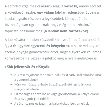
A sátorból izgalmas
csőszerű alagút vezet ki,
amely átvezet
a következő részbe,
egy vidám labdamedencébe.
Ebben a
labdás ugráló részben a legkisebbek könnyedén és
biztonságosan ugrálhatnak, hogy még több szórakozást
tapasztalhassanak meg
(a labdák nem tartozékok).
A játszósátor minden részéből könnyedén beláthat a szülő,
így
a felügyelet egyszerű és kényelmes.
A sátor vékony, de
szellős anyaga gondoskodik arról, hogy a gyerekek kellemes
környezetben élvezzék a játékot még a nyári melegben is.
Főbb jellemzők és előnyök:
A 3 részes játszósátor sokoldalú és kreatív szórakozást kínál
a gyermekeknek.
Könnyen összerakható és szétszedhető, így bárhova
magaddal viheted.
Biztonságos és szellős anyaga gondoskodik a kényelemről
és a nyugodt játékidőről.
A sátor színes és izgalmas kalandokat ígér, amelyek