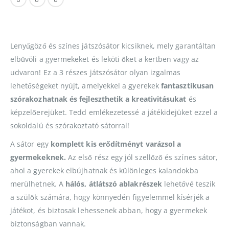
Lenyűgöző és színes játszósátor kicsiknek, mely garantáltan
elbűvöli a gyermekeket és leköti őket a kertben vagy az
udvaron! Ez a 3 részes játszósátor olyan izgalmas
lehetőségeket nyújt, amelyekkel a gyerekek
fantasztikusan
szórakozhatnak és fejleszthetik a kreativitásukat
és
képzelőerejüket. Tedd emlékezetessé a játékidejüket ezzel a
sokoldalú és szórakoztató sátorral!
A sátor egy
komplett kis erődítményt varázsol a
gyermekeknek.
Az első rész egy jól szellőző és színes sátor,
ahol a gyerekek elbújhatnak és különleges kalandokba
merülhetnek. A
hálós, átlátszó ablakrészek
lehetővé teszik
a szülők számára, hogy könnyedén figyelemmel kísérjék a
játékot, és biztosak lehessenek abban, hogy a gyermekek
biztonságban vannak.