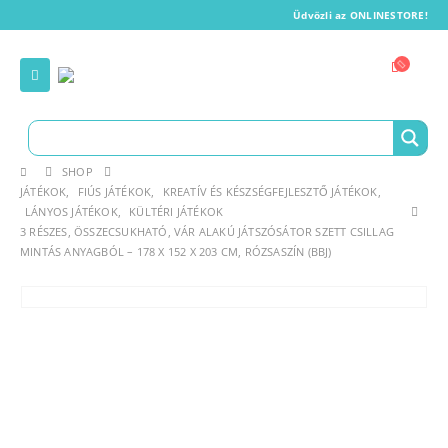
Üdvözli az ONLINESTORE!
SHOP
JÁTÉKOK
,
FIÚS JÁTÉKOK
,
KREATÍV ÉS KÉSZSÉGFEJLESZTŐ JÁTÉKOK
,
LÁNYOS JÁTÉKOK
,
KÜLTÉRI JÁTÉKOK
3 RÉSZES, ÖSSZECSUKHATÓ, VÁR ALAKÚ JÁTSZÓSÁTOR SZETT CSILLAG
MINTÁS ANYAGBÓL – 178 X 152 X 203 CM, RÓZSASZÍN (BBJ)