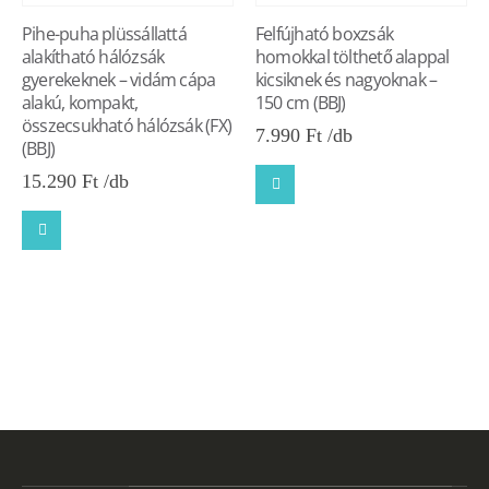
Pihe-puha plüssállattá
Felfújható boxzsák
alakítható hálózsák
homokkal tölthető alappal
gyerekeknek – vidám cápa
kicsiknek és nagyoknak –
alakú, kompakt,
150 cm (BBJ)
összecsukható hálózsák (FX)
7.990
Ft
(BBJ)
15.290
Ft