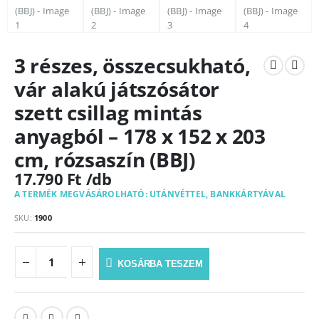
3 részes, összecsukható,
vár alakú játszósátor
szett csillag mintás
anyagból – 178 x 152 x 203
cm, rózsaszín (BBJ)
17.790
Ft
A TERMÉK MEGVÁSÁROLHATÓ: UTÁNVÉTTEL, BANKKÁRTYÁVAL
SKU:
1900
KOSÁRBA TESZEM