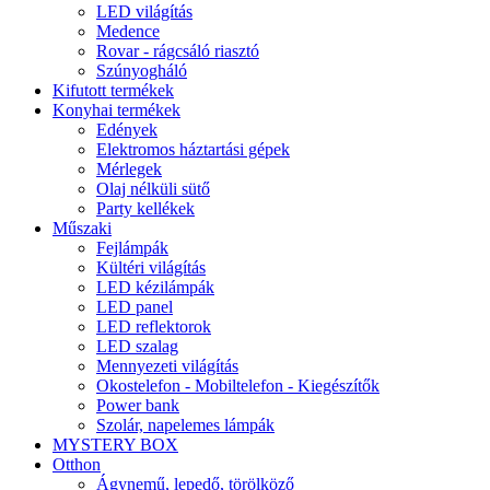
LED világítás
Medence
Rovar - rágcsáló riasztó
Szúnyogháló
Kifutott termékek
Konyhai termékek
Edények
Elektromos háztartási gépek
Mérlegek
Olaj nélküli sütő
Party kellékek
Műszaki
Fejlámpák
Kültéri világítás
LED kézilámpák
LED panel
LED reflektorok
LED szalag
Mennyezeti világítás
Okostelefon - Mobiltelefon - Kiegészítők
Power bank
Szolár, napelemes lámpák
MYSTERY BOX
Otthon
Ágynemű, lepedő, törölköző