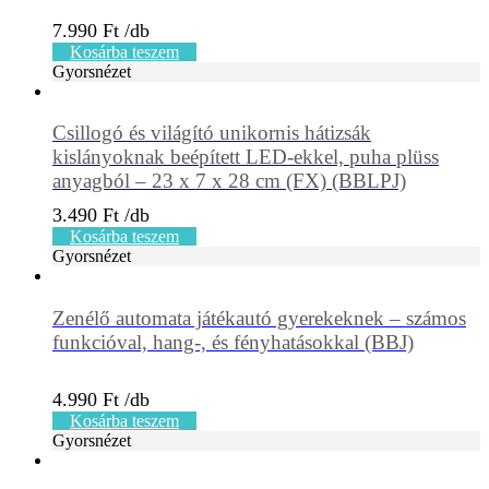
7.990
Ft
Kosárba teszem
Gyorsnézet
Csillogó és világító unikornis hátizsák
kislányoknak beépített LED-ekkel, puha plüss
anyagból – 23 x 7 x 28 cm (FX) (BBLPJ)
3.490
Ft
Kosárba teszem
Gyorsnézet
Zenélő automata játékautó gyerekeknek – számos
funkcióval, hang-, és fényhatásokkal (BBJ)
4.990
Ft
Kosárba teszem
Gyorsnézet