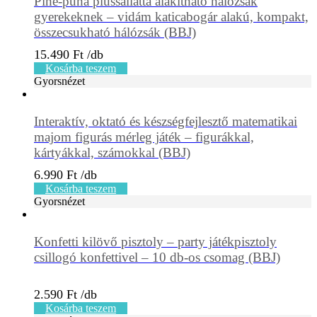
Pihe-puha plüssállattá alakítható hálózsák
gyerekeknek – vidám katicabogár alakú, kompakt,
összecsukható hálózsák (BBJ)
15.490
Ft
Kosárba teszem
Gyorsnézet
Interaktív, oktató és készségfejlesztő matematikai
majom figurás mérleg játék – figurákkal,
kártyákkal, számokkal (BBJ)
6.990
Ft
Kosárba teszem
Gyorsnézet
Konfetti kilövő pisztoly – party játékpisztoly
csillogó konfettivel – 10 db-os csomag (BBJ)
2.590
Ft
Kosárba teszem