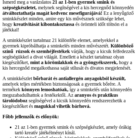
Ismerd meg a varázslatos
21 az 1-ben gyermek smink és
szépségkészletet,
melynek segítségével a kis hercegnőd könnyedén
átváltoztathatja magát kedvenc mesefigurájává!
Ez a lenyűgöző
sminkkészlet minden, amire egy kis művésznek szüksége lehet,
hogy
kreativitását kibontakoztassa
és örömteli időt töltsön el a
játékkal!
A sminkkészlet tartalmaz 21 különféle elemet, amelyekkel a
gyermek kipróbálhatja a sminkelés minden művészetét.
Különböző
színű rúzsok és szemhéjfestékek
várják, hogy a kicsik felfedezzék
segítségükkel a divat világát. Emellett a készlet tartalmaz olyan
kiegészítőket,
mint a körömlakkok és a gyöngyékszerek,
hogy a
kis hercegnőd megalkothassa saját stílusát és divatos megjelenését.
A sminkkészlet
bőrbarát és antiallergén anyagokból készült,
amelyek teljes mértékben biztonságosak a gyermek bőrére. A
termékek
könnyen lemoshatóak,
így a sminkelés után könnyedén
megszabadulhattok a festékektől. Az
aranyos és praktikus
tárolódoboz
segítségével a kicsik könnyedén rendszerezhetik a
kiegészítőket és
magukkal vihetik bárhová.
Főbb jellemzők és előnyök:
21 az 1-ben gyermek smink és szépségkészlet, amely órákig
tartó kreatív játékélményt kínál.