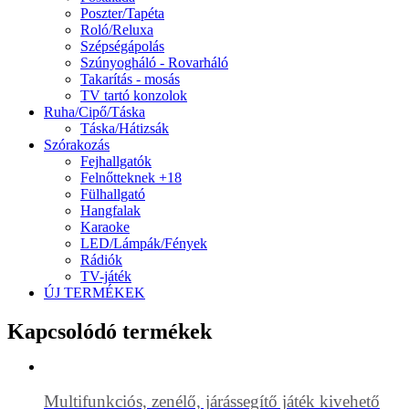
Poszter/Tapéta
Roló/Reluxa
Szépségápolás
Szúnyogháló - Rovarháló
Takarítás - mosás
TV tartó konzolok
Ruha/Cipő/Táska
Táska/Hátizsák
Szórakozás
Fejhallgatók
Felnőtteknek +18
Fülhallgató
Hangfalak
Karaoke
LED/Lámpák/Fények
Rádiók
TV-játék
ÚJ TERMÉKEK
Kapcsolódó termékek
Multifunkciós, zenélő, járássegítő játék kivehető