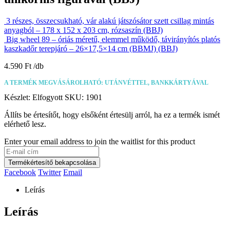
3 részes, összecsukható, vár alakú játszósátor szett csillag mintás
anyagból – 178 x 152 x 203 cm, rózsaszín (BBJ)
Big wheel 89 – óriás méretű, elemmel működő, távirányítós platós
kaszkadőr terepjáró – 26×17,5×14 cm (BBMJ) (BBJ)
4.590
Ft
A TERMÉK MEGVÁSÁROLHATÓ: UTÁNVÉTTEL, BANKKÁRTYÁVAL
Készlet:
Elfogyott
SKU:
1901
Állíts be értesítőt, hogy elsőként értesülj arról, ha ez a termék ismét
elérhető lesz.
Enter your email address to join the waitlist for this product
Termékértesítő bekapcsolása
Facebook
Twitter
Email
Leírás
Leírás