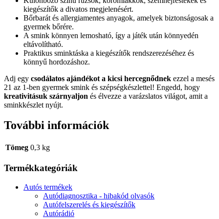
Különböző színű rúzsok, körömlakkok, szemhéjfestékek és
kiegészítők a divatos megjelenésért.
Bőrbarát és allergiamentes anyagok, amelyek biztonságosak a
gyermek bőrére.
A smink könnyen lemosható, így a játék után könnyedén
eltávolítható.
Praktikus sminktáska a kiegészítők rendszerezéséhez és
könnyű hordozáshoz.
Adj egy
csodálatos ajándékot a kicsi hercegnődnek
ezzel a mesés
21 az 1-ben gyermek smink és szépségkészlettel! Engedd, hogy
kreativitásuk szárnyaljon
és élvezze a varázslatos világot, amit a
sminkkészlet nyújt.
További információk
Tömeg
0,3 kg
Termékkategóriák
Autós termékek
Autódiagnosztika - hibakód olvasók
Autófelszerelés és kiegészítők
Autórádió