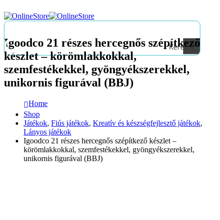
Igoodco 21 részes hercegnős szépítkező
Keresés
készlet – körömlakkokkal,
szemfestékekkel, gyöngyékszerekkel,
unikornis figurával (BBJ)
Home
Shop
Játékok
,
Fiús játékok
,
Kreatív és készségfejlesztő játékok
,
Lányos játékok
Igoodco 21 részes hercegnős szépítkező készlet –
körömlakkokkal, szemfestékekkel, gyöngyékszerekkel,
unikornis figurával (BBJ)