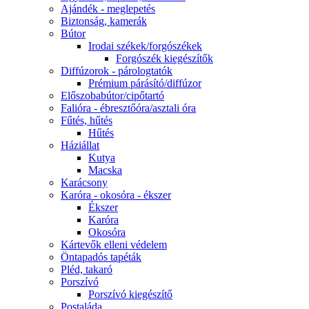
Ajándék - meglepetés
Biztonság, kamerák
Bútor
Irodai székek/forgószékek
Forgószék kiegészítők
Diffúzorok - párologtatók
Prémium párásító/diffúzor
Előszobabútor/cipőtartó
Falióra - ébresztőóra/asztali óra
Fűtés, hűtés
Hűtés
Háziállat
Kutya
Macska
Karácsony
Karóra - okosóra - ékszer
Ékszer
Karóra
Okosóra
Kártevők elleni védelem
Öntapadós tapéták
Pléd, takaró
Porszívó
Porszívó kiegészítő
Postaláda