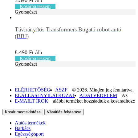
5.590
Ft
Kosárba teszem
Gyorsnézet
Távirányítós Transformers Bugatti robot autó
(BBJ)
8.490
Ft
Kosárba teszem
Gyorsnézet
ELÉRHETŐSÉG
ÁSZF
© 2026. Minden jog fenntartva.
ELÁLLÁSI NYILATKOZAT
ADATVÉDELEM
Az
E-MAILT ÍROK
alábbi terméket hozzáadtuk a kosaradhoz::
Kosár megtekintése
Vásárlás folytatása
Autós termékek
Barkács
Egészség/sport