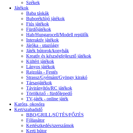
Székek
Játékok
Baba táskák
Buborékfújó játékok
Fiús játékok
Fürdőjátékok
Hab/Hungarocell/Modell repülők
Interaktív játékok
Járóka - utazóágy
Játék bútorok/konyhák
Kreatív és készségfejlesztő játékok
Kültéri játékok
Lányos játékok
Rajzolás - Festés
Strassz/Gyémánt/Gyöngy kirakó
Társasjátékok
Távirányítós/RC játékok
Törölköző - fürdőlepedő
TV-játék - online játék
Karóra, okosóra
Kert/szabadidő
BBQ/GRILL/SÜTÉS/FŐZÉS
Fóliasátor
Kertészkedés/szerszámok
Kerti bútor