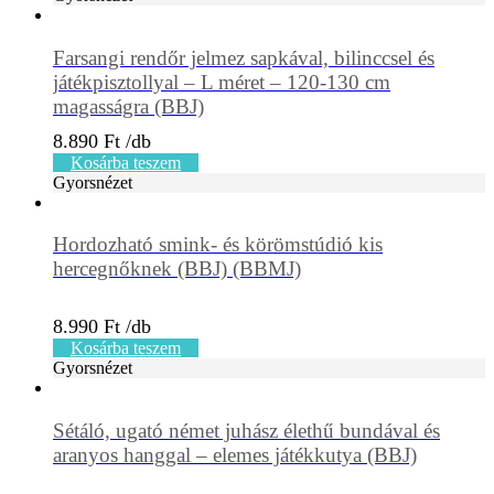
Farsangi rendőr jelmez sapkával, bilinccsel és
játékpisztollyal – L méret – 120-130 cm
magasságra (BBJ)
8.890
Ft
Kosárba teszem
Gyorsnézet
Hordozható smink- és körömstúdió kis
hercegnőknek (BBJ) (BBMJ)
8.990
Ft
Kosárba teszem
Gyorsnézet
Sétáló, ugató német juhász élethű bundával és
aranyos hanggal – elemes játékkutya (BBJ)