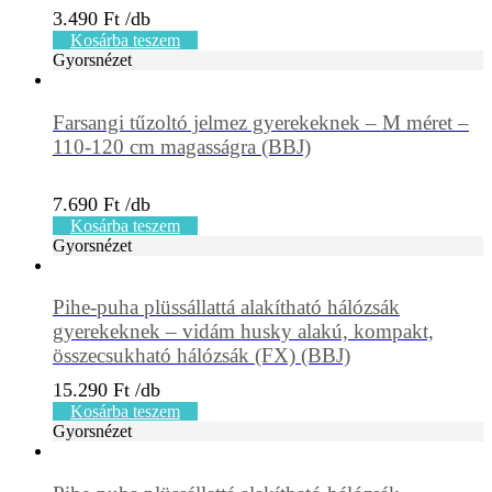
3.490
Ft
Kosárba teszem
Gyorsnézet
Farsangi tűzoltó jelmez gyerekeknek – M méret –
110-120 cm magasságra (BBJ)
7.690
Ft
Kosárba teszem
Gyorsnézet
Pihe-puha plüssállattá alakítható hálózsák
gyerekeknek – vidám husky alakú, kompakt,
összecsukható hálózsák (FX) (BBJ)
15.290
Ft
Kosárba teszem
Gyorsnézet