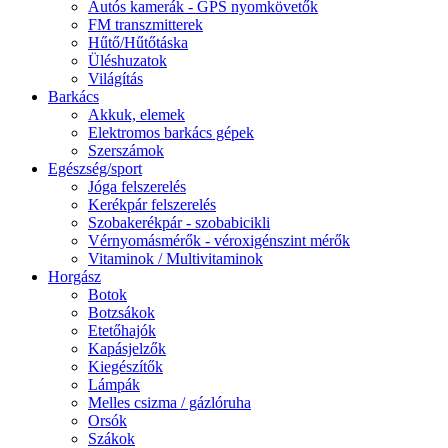
Autós kamerák - GPS nyomkövetők
FM transzmitterek
Hűtő/Hűtőtáska
Üléshuzatok
Világítás
Barkács
Akkuk, elemek
Elektromos barkács gépek
Szerszámok
Egészség/sport
Jóga felszerelés
Kerékpár felszerelés
Szobakerékpár - szobabicikli
Vérnyomásmérők - véroxigénszint mérők
Vitaminok / Multivitaminok
Horgász
Botok
Botzsákok
Etetőhajók
Kapásjelzők
Kiegészítők
Lámpák
Melles csizma / gázlóruha
Orsók
Szákok