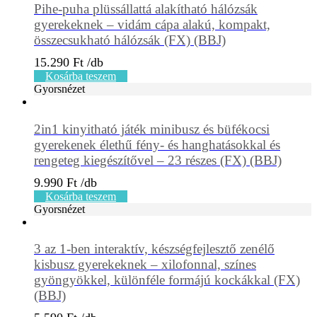
Pihe-puha plüssállattá alakítható hálózsák
gyerekeknek – vidám cápa alakú, kompakt,
összecsukható hálózsák (FX) (BBJ)
15.290
Ft
Kosárba teszem
Gyorsnézet
2in1 kinyitható játék minibusz és büfékocsi
gyerekenek élethű fény- és hanghatásokkal és
rengeteg kiegészítővel – 23 részes (FX) (BBJ)
9.990
Ft
Kosárba teszem
Gyorsnézet
3 az 1-ben interaktív, készségfejlesztő zenélő
kisbusz gyerekeknek – xilofonnal, színes
gyöngyökkel, különféle formájú kockákkal (FX)
(BBJ)