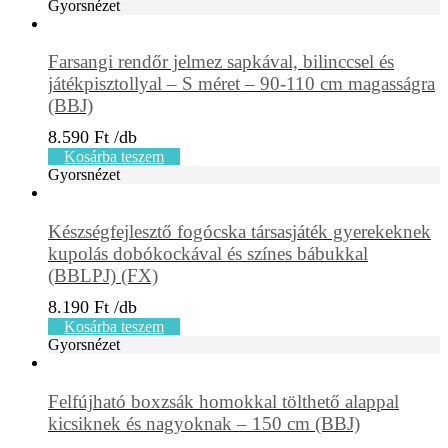
Gyorsnézet
Farsangi rendőr jelmez sapkával, bilinccsel és
játékpisztollyal – S méret – 90-110 cm magasságra
(BBJ)
8.590
Ft
Kosárba teszem
Gyorsnézet
Készségfejlesztő fogócska társasjáték gyerekeknek
kupolás dobókockával és színes bábukkal
(BBLPJ) (FX)
8.190
Ft
Kosárba teszem
Gyorsnézet
Felfújható boxzsák homokkal tölthető alappal
kicsiknek és nagyoknak – 150 cm (BBJ)