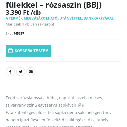
fülekkel – rózsaszín (BBJ)
3.390
Ft
A TERMÉK MEGVÁSÁROLHATÓ: UTÁNVÉTTEL, BANKKÁRTYÁVAL
Már csak 1 db van raktáron!
SKU:
765397
KOSÁRBA TESZEM
Tedd varázslatossá a hideg napokat ezzel a mesés,
szivárvány színű egyszarvú sapkával! 🌈❄️
Ez a különleges plüss téli sapka nemcsak melegen tart,
hanem igazi figyelemfelkeltő divatkiegészítő is, amely