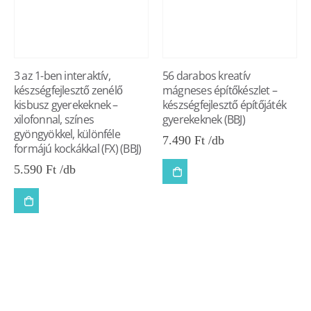
3 az 1-ben interaktív,
56 darabos kreatív
készségfejlesztő zenélő
mágneses építőkészlet –
kisbusz gyerekeknek –
készségfejlesztő építőjáték
xilofonnal, színes
gyerekeknek (BBJ)
gyöngyökkel, különféle
7.490
Ft
formájú kockákkal (FX) (BBJ)
5.590
Ft