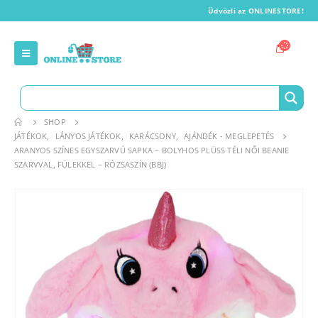
Üdvözli az ONLINESTORE!
SHOP
JÁTÉKOK
,
LÁNYOS JÁTÉKOK
,
KARÁCSONY
,
AJÁNDÉK - MEGLEPETÉS
ARANYOS SZÍNES EGYSZARVÚ SAPKA – BOLYHOS PLÜSS TÉLI NŐI BEANIE
SZARVVAL, FÜLEKKEL – RÓZSASZÍN (BBJ)