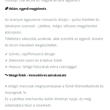
mosolyt csal kicsik és nagyok arcára egyaránt.
🌈 Vidám, egyedi megjelenés
Az aranyos egyszarvú rózsaszín dizájn – puha fülekkel és
látványos szarvval – játékos, mégis stílusos megjelenést
kölcsönöz.
Tökéletes választás azoknak, akik szeretik az egyedi, kreatív
és kicsit mesebeli kiegészítőket.
✔ Színes, rajzfilmszerű design
✔ Dekoratív szarv és bolyhos fülek
✔ Hosszú, lelógó fülszárak extra cukisággal
🐾 Mozgó fülek – interaktív és szórakoztató
A lelógó mancsok megnyomásával a fülek felemelkednek és
mozognak 🦄
Ez a játékos mechanika külön élményt nyújt, és még
vidámabbá teszi a viselését.