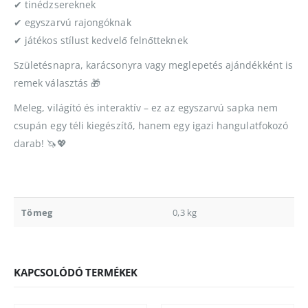
✔ tinédzsereknek
✔ egyszarvú rajongóknak
✔ játékos stílust kedvelő felnőtteknek
Születésnapra, karácsonyra vagy meglepetés ajándékként is
remek választás 🎁
Meleg, világító és interaktív – ez az egyszarvú sapka nem
csupán egy téli kiegészítő, hanem egy igazi hangulatfokozó
darab! 🦄💖
Tömeg
0,3 kg
KAPCSOLÓDÓ TERMÉKEK