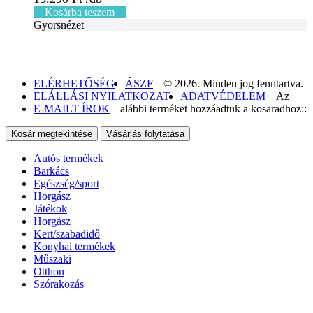
Kosárba teszem
Gyorsnézet
ELÉRHETŐSÉG
ÁSZF
© 2026. Minden jog fenntartva.
ELÁLLÁSI NYILATKOZAT
ADATVÉDELEM
Az
E-MAILT ÍROK
alábbi terméket hozzáadtuk a kosaradhoz::
Kosár megtekintése
Vásárlás folytatása
Autós termékek
Barkács
Egészség/sport
Horgász
Játékok
Horgász
Kert/szabadidő
Konyhai termékek
Műszaki
Otthon
Szórakozás