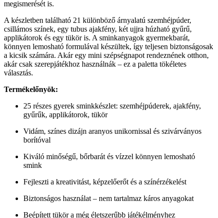
megismerését is.
A készletben található 21 különböző árnyalatú szemhéjpúder,
csillámos színek, egy tubus ajakfény, két ujjra húzható gyűrű,
applikátorok és egy tükör is. A sminkanyagok gyermekbarát,
könnyen lemosható formulával készültek, így teljesen biztonságosak
a kicsik számára. Akár egy mini szépségnapot rendeznének otthon,
akár csak szerepjátékhoz használnák – ez a paletta tökéletes
választás.
Termékelőnyök:
25 részes gyerek sminkkészlet: szemhéjpúderek, ajakfény,
gyűrűk, applikátorok, tükör
Vidám, színes dizájn aranyos unikornissal és szivárványos
borítóval
Kiváló minőségű, bőrbarát és vízzel könnyen lemosható
smink
Fejleszti a kreativitást, képzelőerőt és a színérzékelést
Biztonságos használat – nem tartalmaz káros anyagokat
Beépített tükör a még életszerűbb játékélményhez