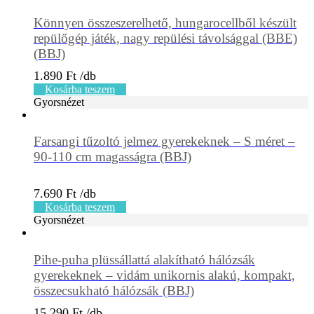
Könnyen összeszerelhető, hungarocellből készült
repülőgép játék, nagy repülési távolsággal (BBE)
(BBJ)
1.890
Ft
Kosárba teszem
Gyorsnézet
Farsangi tűzoltó jelmez gyerekeknek – S méret –
90-110 cm magasságra (BBJ)
7.690
Ft
Kosárba teszem
Gyorsnézet
Pihe-puha plüssállattá alakítható hálózsák
gyerekeknek – vidám unikornis alakú, kompakt,
összecsukható hálózsák (BBJ)
15.290
Ft