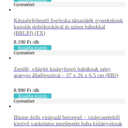
Gyorsnézet
Készségfejlesztő fogócska társasjáték gyerekeknek
kupolás dobókockával és színes bábukkal
(BBLPJ) (FX)
8.190
Ft
Kosárba teszem
Gyorsnézet
Zenélő, világító kiságyforgó babáknak négy
aranyos állatfigurával – 37 x 26 x 6.5 cm (BBJ)
8.990
Ft
Kosárba teszem
Gyorsnézet
Blume dolls virágszál hercegnő – virágcserépből
kinövő varázslatos meglepetés baba kislányoknak