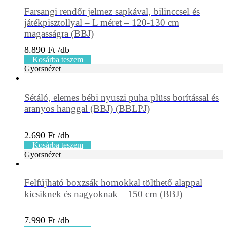
Farsangi rendőr jelmez sapkával, bilinccsel és
játékpisztollyal – L méret – 120-130 cm
magasságra (BBJ)
8.890
Ft
Kosárba teszem
Gyorsnézet
Sétáló, elemes bébi nyuszi puha plüss borítással és
aranyos hanggal (BBJ) (BBLPJ)
2.690
Ft
Kosárba teszem
Gyorsnézet
Felfújható boxzsák homokkal tölthető alappal
kicsiknek és nagyoknak – 150 cm (BBJ)
7.990
Ft