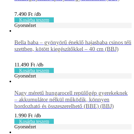
7.490
Ft
Kosárba teszem
Gyorsnézet
Bella baba – gyönyörű éneklő hajasbaba csinos téli
szettben, kötött kiegészítőkkel – 40 cm (BBJ)
11.490
Ft
Kosárba teszem
Gyorsnézet
Nagy méretű hungarocell repülőgép gyerekeknek
– akkumulátor nélkül működik, könnyen
hordozható és összeszerelhető (BBE) (BBJ)
1.990
Ft
Kosárba teszem
Gyorsnézet