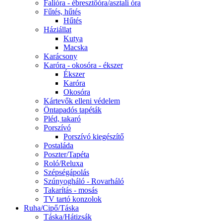
Falióra - ébresztőóra/asztali óra
Fűtés, hűtés
Hűtés
Háziállat
Kutya
Macska
Karácsony
Karóra - okosóra - ékszer
Ékszer
Karóra
Okosóra
Kártevők elleni védelem
Öntapadós tapéták
Pléd, takaró
Porszívó
Porszívó kiegészítő
Postaláda
Poszter/Tapéta
Roló/Reluxa
Szépségápolás
Szúnyogháló - Rovarháló
Takarítás - mosás
TV tartó konzolok
Ruha/Cipő/Táska
Táska/Hátizsák