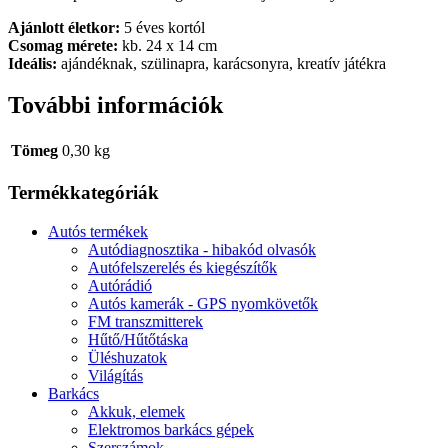
Ajánlott életkor:
5 éves kortól
Csomag mérete:
kb. 24 x 14 cm
Ideális:
ajándéknak, szülinapra, karácsonyra, kreatív játékra
További információk
Tömeg
0,30 kg
Termékkategóriák
Autós termékek
Autódiagnosztika - hibakód olvasók
Autófelszerelés és kiegészítők
Autórádió
Autós kamerák - GPS nyomkövetők
FM transzmitterek
Hűtő/Hűtőtáska
Üléshuzatok
Világítás
Barkács
Akkuk, elemek
Elektromos barkács gépek
Szerszámok