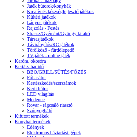
Járóka - utazóágy
Játék bútorok/konyhák
Kreatív és készségfejlesztő játékok
Kültéri játékok
Lányos játékok
Rajzolás - Festés
Strassz/Gyémánt/Gyöngy kirakó
Társasjátékok
Távirányítós/RC játékok
Törölköző - fürdőlepedő
TV-játék - online játék
Karóra, okosóra
Kert/szabadidő
BBQ/GRILL/SÜTÉS/FŐZÉS
Fóliasátor
Kertészkedés/szerszámok
Kerti bútor
LED világítás
Medence
Rovar - rágcsáló riasztó
Szúnyogháló
Kifutott termékek
Konyhai termékek
Edények
Elektromos háztartási gépek