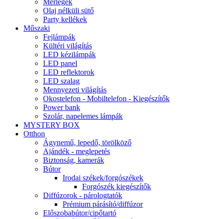
Mérlegek
Olaj nélküli sütő
Party kellékek
Műszaki
Fejlámpák
Kültéri világítás
LED kézilámpák
LED panel
LED reflektorok
LED szalag
Mennyezeti világítás
Okostelefon - Mobiltelefon - Kiegészítők
Power bank
Szolár, napelemes lámpák
MYSTERY BOX
Otthon
Ágynemű, lepedő, törölköző
Ajándék - meglepetés
Biztonság, kamerák
Bútor
Irodai székek/forgószékek
Forgószék kiegészítők
Diffúzorok - párologtatók
Prémium párásító/diffúzor
Előszobabútor/cipőtartó