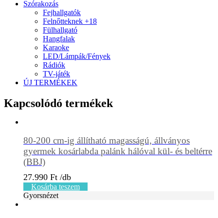
Szórakozás
Fejhallgatók
Felnőtteknek +18
Fülhallgató
Hangfalak
Karaoke
LED/Lámpák/Fények
Rádiók
TV-játék
ÚJ TERMÉKEK
Kapcsolódó termékek
80-200 cm-ig állítható magasságú, állványos
gyermek kosárlabda palánk hálóval kül- és beltérre
(BBJ)
27.990
Ft
Kosárba teszem
Gyorsnézet