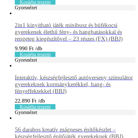
Kosárba teszem
Gyorsnézet
2in1 kinyitható játék minibusz és büfékocsi
gyerekenek élethű fény- és hanghatásokkal és
rengeteg kiegészítővel – 23 részes (FX) (BBJ)
9.990
Ft
Kosárba teszem
Gyorsnézet
Interaktív, készségfejlesztő autóverseny szimulátor
gyerekeknek kormánykerékkel, hang- és
fényeffektekkel (BBJ)
22.890
Ft
Kosárba teszem
Gyorsnézet
56 darabos kreatív mágneses építőkészlet –
készségfejlesztő építőjáték gyerekeknek (BBJ)