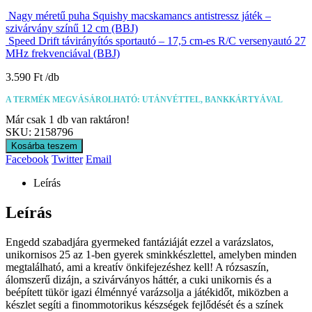
Nagy méretű puha Squishy macskamancs antistressz játék –
szivárvány színű 12 cm (BBJ)
Speed Drift távirányítós sportautó – 17,5 cm-es R/C versenyautó 27
MHz frekvenciával (BBJ)
3.590
Ft
A TERMÉK MEGVÁSÁROLHATÓ: UTÁNVÉTTEL, BANKKÁRTYÁVAL
Már csak 1 db van raktáron!
SKU:
2158796
Kosárba teszem
Facebook
Twitter
Email
Leírás
Leírás
Engedd szabadjára gyermeked fantáziáját ezzel a varázslatos,
unikornisos 25 az 1-ben gyerek sminkkészlettel, amelyben minden
megtalálható, ami a kreatív önkifejezéshez kell! A rózsaszín,
álomszerű dizájn, a szivárványos háttér, a cuki unikornis és a
beépített tükör igazi élménnyé varázsolja a játékidőt, miközben a
készlet segíti a finommotorikus készségek fejlődését és a színek