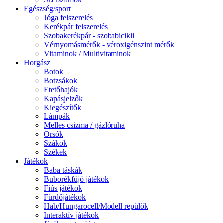
Egészség/sport
Jóga felszerelés
Kerékpár felszerelés
Szobakerékpár - szobabicikli
Vérnyomásmérők - véroxigénszint mérők
Vitaminok / Multivitaminok
Horgász
Botok
Botzsákok
Etetőhajók
Kapásjelzők
Kiegészítők
Lámpák
Melles csizma / gázlóruha
Orsók
Szákok
Székek
Játékok
Baba táskák
Buborékfújó játékok
Fiús játékok
Fürdőjátékok
Hab/Hungarocell/Modell repülők
Interaktív játékok