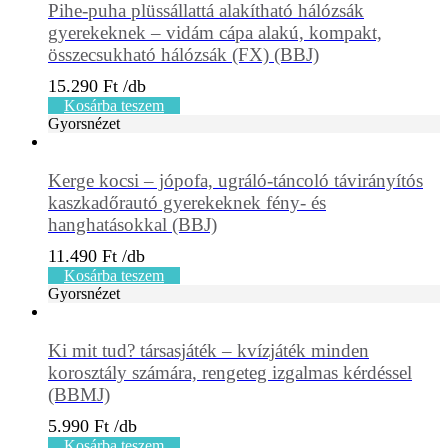
Pihe-puha plüssállattá alakítható hálózsák
gyerekeknek – vidám cápa alakú, kompakt,
összecsukható hálózsák (FX) (BBJ)
15.290
Ft
Kosárba teszem
Gyorsnézet
Kerge kocsi – jópofa, ugráló-táncoló távirányítós
kaszkadőrautó gyerekeknek fény- és
hanghatásokkal (BBJ)
11.490
Ft
Kosárba teszem
Gyorsnézet
Ki mit tud? társasjáték – kvízjáték minden
korosztály számára, rengeteg izgalmas kérdéssel
(BBMJ)
5.990
Ft
Kosárba teszem