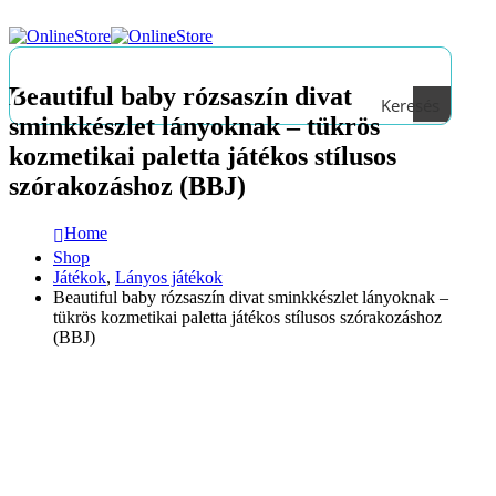
Beautiful baby rózsaszín divat
Keresés
sminkkészlet lányoknak – tükrös
kozmetikai paletta játékos stílusos
szórakozáshoz (BBJ)
Home
Shop
Játékok
,
Lányos játékok
Beautiful baby rózsaszín divat sminkkészlet lányoknak –
tükrös kozmetikai paletta játékos stílusos szórakozáshoz
(BBJ)