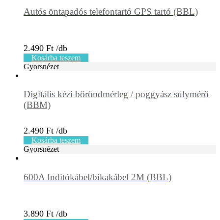
Autós öntapadós telefontartó GPS tartó (BBL)
2.490
Ft
Kosárba teszem
Gyorsnézet
Digitális kézi bőröndmérleg / poggyász súlymérő
(BBM)
2.490
Ft
Kosárba teszem
Gyorsnézet
600A Inditókábel/bikakábel 2M (BBL)
3.890
Ft