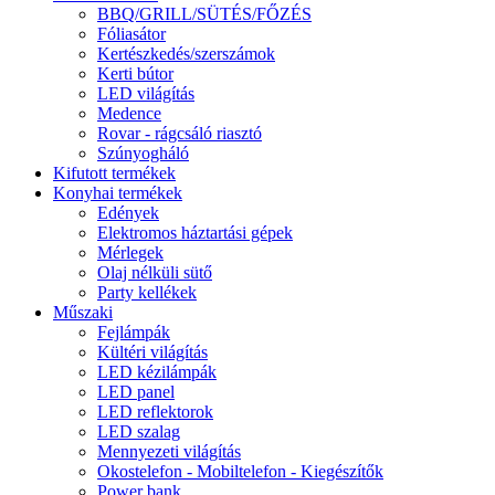
BBQ/GRILL/SÜTÉS/FŐZÉS
Fóliasátor
Kertészkedés/szerszámok
Kerti bútor
LED világítás
Medence
Rovar - rágcsáló riasztó
Szúnyogháló
Kifutott termékek
Konyhai termékek
Edények
Elektromos háztartási gépek
Mérlegek
Olaj nélküli sütő
Party kellékek
Műszaki
Fejlámpák
Kültéri világítás
LED kézilámpák
LED panel
LED reflektorok
LED szalag
Mennyezeti világítás
Okostelefon - Mobiltelefon - Kiegészítők
Power bank