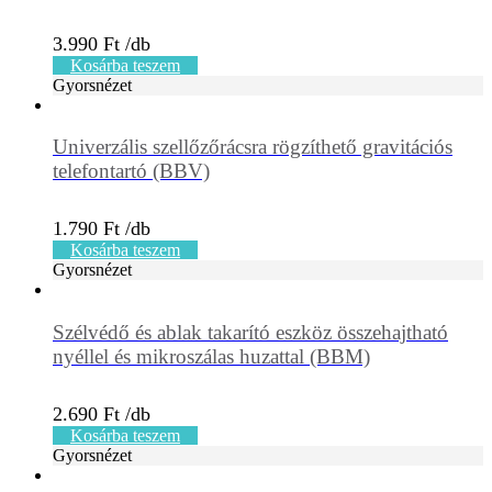
3.990
Ft
Kosárba teszem
Gyorsnézet
Univerzális szellőzőrácsra rögzíthető gravitációs
telefontartó (BBV)
1.790
Ft
Kosárba teszem
Gyorsnézet
Szélvédő és ablak takarító eszköz összehajtható
nyéllel és mikroszálas huzattal (BBM)
2.690
Ft
Kosárba teszem
Gyorsnézet