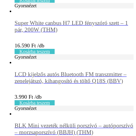
Kosárba teszem
Gyorsnézet
Super White canbus H7 LED fényszóró szett – 1
pár, 200W (THM)
16.590
Ft
Kosárba teszem
Gyorsnézet
LCD kijelzős autós Bluetooth FM transzmitter –
zenelejátszó, kihangosító és töltő Q18S (BBV)
3.990
Ft
Kosárba teszem
Gyorsnézet
BLK Mini vezeték nélküli porszívó – autóporszívó
– morzsaporszívó (BBJH) (THM)