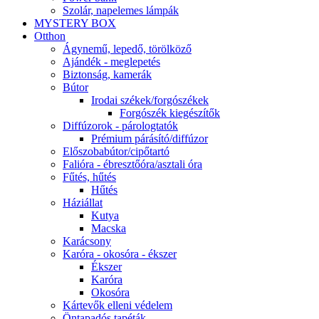
Szolár, napelemes lámpák
MYSTERY BOX
Otthon
Ágynemű, lepedő, törölköző
Ajándék - meglepetés
Biztonság, kamerák
Bútor
Irodai székek/forgószékek
Forgószék kiegészítők
Diffúzorok - párologtatók
Prémium párásító/diffúzor
Előszobabútor/cipőtartó
Falióra - ébresztőóra/asztali óra
Fűtés, hűtés
Hűtés
Háziállat
Kutya
Macska
Karácsony
Karóra - okosóra - ékszer
Ékszer
Karóra
Okosóra
Kártevők elleni védelem
Öntapadós tapéták