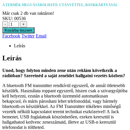
A TERMÉK MEGVÁSÁROLHATÓ: UTÁNVÉTTEL, BANKKÁRTYÁVAL
Már csak 2 db van raktáron!
SKU:
00536
-
+
Kosárba teszem
Facebook
Twitter
Email
Leírás
Leírás
Unod, hogy folyton minden zene után reklám következik a
rádióban?
Szeretnéd a saját zenéidet hallgatni vezetés közben?
A bluetooth FM transmitter rendkívül egyszerű, de annál ötletesebb
készülék. Használata roppant egyszerű, hiszen csak a szivargyújtóba
kell helyezni, ezután a bluetooth üzemmód automatikusan
bekapcsol, és máris párosítani lehet telefonoddal, vagy bármely
bluetooth-os készülékkel. Az FM Transmitter tökéletes minőségű
vezeték nélküli kapcsolatot teremt technikai eszközeivel! A Jack
bemenet, USB foglalatnak köszönhetően, ezeken keresztül is
hallgathatod kedvenc zeneszámaid, illetve az USB-n keresztül
telefonodat is töltheted.