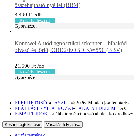
összehajtható nyéllel (BBM)
3.490
Ft
Kosárba teszem
Gyorsnézet
Konnwei Autódiagnosztikai szkenner – hibakód
olvasó és törlő, OBD2/EOBD KW590 (BBV)
21.590
Ft
Kosárba teszem
Gyorsnézet
ELÉRHETŐSÉG
ÁSZF
© 2026. Minden jog fenntartva.
ELÁLLÁSI NYILATKOZAT
ADATVÉDELEM
Az
E-MAILT ÍROK
alábbi terméket hozzáadtuk a kosaradhoz::
Kosár megtekintése
Vásárlás folytatása
Autós termékek