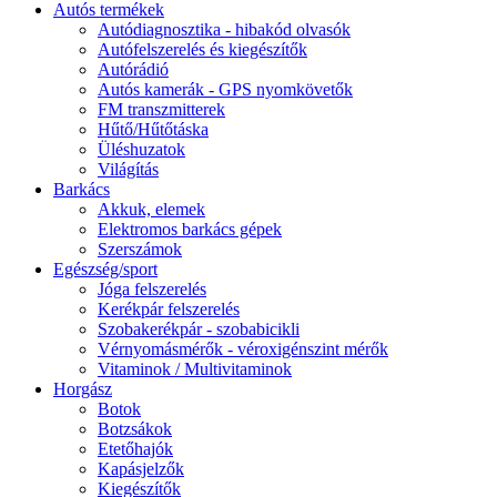
Autós termékek
Autódiagnosztika - hibakód olvasók
Autófelszerelés és kiegészítők
Autórádió
Autós kamerák - GPS nyomkövetők
FM transzmitterek
Hűtő/Hűtőtáska
Üléshuzatok
Világítás
Barkács
Akkuk, elemek
Elektromos barkács gépek
Szerszámok
Egészség/sport
Jóga felszerelés
Kerékpár felszerelés
Szobakerékpár - szobabicikli
Vérnyomásmérők - véroxigénszint mérők
Vitaminok / Multivitaminok
Horgász
Botok
Botzsákok
Etetőhajók
Kapásjelzők
Kiegészítők