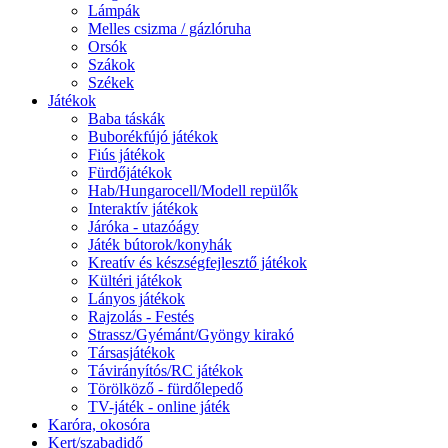
Lámpák
Melles csizma / gázlóruha
Orsók
Szákok
Székek
Játékok
Baba táskák
Buborékfújó játékok
Fiús játékok
Fürdőjátékok
Hab/Hungarocell/Modell repülők
Interaktív játékok
Járóka - utazóágy
Játék bútorok/konyhák
Kreatív és készségfejlesztő játékok
Kültéri játékok
Lányos játékok
Rajzolás - Festés
Strassz/Gyémánt/Gyöngy kirakó
Társasjátékok
Távirányítós/RC játékok
Törölköző - fürdőlepedő
TV-játék - online játék
Karóra, okosóra
Kert/szabadidő