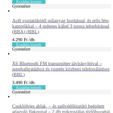
Kosárba teszem
Gyorsnézet
Acél vontatókötél műanyag borítással, és erős fém
kampókkal – 4 méteres kábel 3 tonna teherbírással
(BBA) (BBL)
4.290
Ft
Kosárba teszem
Gyorsnézet
X6 Bluetooth FM transzmitter távirányítóval –
zenehallgatáshoz és vezetés közbeni telefonáláshoz
(BBL)
3.490
Ft
Kosárba teszem
Gyorsnézet
Csuklófejes ablak, – és szélvédőtisztító beépített
adagoló flakonnal – 2 db mikroszálas törlőhuzattal,