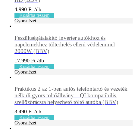
4.990
Ft
Kosárba teszem
Gyorsnézet
Feszültségátalakító inverter autókhoz és
napelemekhez túlterhelés elleni védelemmel –
2000W (BBV)
17.990
Ft
Kosárba teszem
Gyorsnézet
Praktikus 2 az 1-ben autós telefontartó és vezeték
nélküli gyors töltőállvány – QI kompatibilis,
szellőzőrácsra helyezhető töltő autóba (BBV)
3.490
Ft
Kosárba teszem
Gyorsnézet