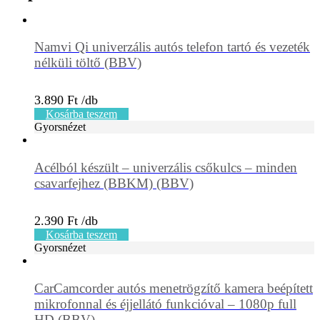
Namvi Qi univerzális autós telefon tartó és vezeték
nélküli töltő (BBV)
3.890
Ft
Kosárba teszem
Gyorsnézet
Acélból készült – univerzális csőkulcs – minden
csavarfejhez (BBKM) (BBV)
2.390
Ft
Kosárba teszem
Gyorsnézet
CarCamcorder autós menetrögzítő kamera beépített
mikrofonnal és éjjellátó funkcióval – 1080p full
HD (BBV)