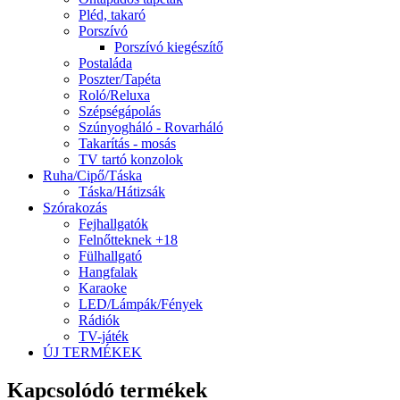
Pléd, takaró
Porszívó
Porszívó kiegészítő
Postaláda
Poszter/Tapéta
Roló/Reluxa
Szépségápolás
Szúnyogháló - Rovarháló
Takarítás - mosás
TV tartó konzolok
Ruha/Cipő/Táska
Táska/Hátizsák
Szórakozás
Fejhallgatók
Felnőtteknek +18
Fülhallgató
Hangfalak
Karaoke
LED/Lámpák/Fények
Rádiók
TV-játék
ÚJ TERMÉKEK
Kapcsolódó termékek