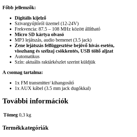
Főbb jellemzők:
Digitális kijelző
Szivargyújtóról üzemel (12-24V)
Frekvencia: 87.5 – 108 MHz között állítható
Micro SD kártya olvasó
MP3 lejátszás, audio bemenet (3.5 jack)
Zene lejátszás felfüggesztése bejövő hívás esetén,
visszhang és szélzaj csökkentés, USB töltő aljzat
Automatikus
Szín: aktuális raktárkészlet szerint küldjük
A csomag tartalma:
1x FM transmitter/ kihangosító
1x AUX kábel (3.5 mm jack dugókkal)
További információk
Tömeg
0,3 kg
Termékkategóriák