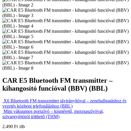
CAR E5 Bluetooth FM transmitter –
kihangosító funcióval (BBV) (BBL)
X6 Bluetooth FM transzmitter távirányítóval – zenehallgatáshoz és
vezetés közbeni telefonáláshoz (BBL)
Mini vákuumos porszívó – kisméretű, morzsaszívóval,
szivargyújtóról tölthető (THM)
2.490
Ft