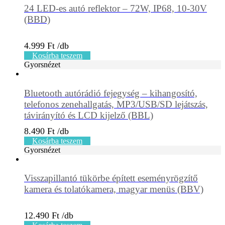
24 LED-es autó reflektor – 72W, IP68, 10-30V
(BBD)
4.999
Ft
Kosárba teszem
Gyorsnézet
Bluetooth autórádió fejegység – kihangosító,
telefonos zenehallgatás, MP3/USB/SD lejátszás,
távirányító és LCD kijelző (BBL)
8.490
Ft
Kosárba teszem
Gyorsnézet
Visszapillantó tükörbe épített eseményrögzítő
kamera és tolatókamera, magyar menüs (BBV)
12.490
Ft