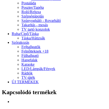
Postaláda
Poszter/Tapéta
Roló/Reluxa
Szépségápolás
Szúnyogháló - Rovarháló
Takarítás - mosás
TV tartó konzolok
Ruha/Cipő/Táska
Táska/Hátizsák
Szórakozás
Fejhallgatók
Felnőtteknek +18
Fülhallgató
Hangfalak
Karaoke
LED/Lámpák/Fények
Rádiók
TV-játék
ÚJ TERMÉKEK
Kapcsolódó termékek