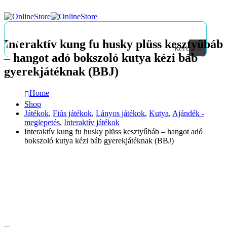
Interaktív kung fu husky plüss kesztyűbáb
Keresés
– hangot adó bokszoló kutya kézi báb
gyerekjátéknak (BBJ)
Home
Shop
Játékok
,
Fiús játékok
,
Lányos játékok
,
Kutya
,
Ajándék -
meglepetés
,
Interaktív játékok
Interaktív kung fu husky plüss kesztyűbáb – hangot adó
bokszoló kutya kézi báb gyerekjátéknak (BBJ)