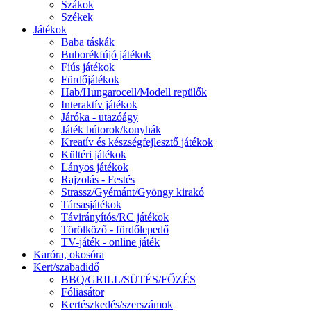
Szákok
Székek
Játékok
Baba táskák
Buborékfújó játékok
Fiús játékok
Fürdőjátékok
Hab/Hungarocell/Modell repülők
Interaktív játékok
Járóka - utazóágy
Játék bútorok/konyhák
Kreatív és készségfejlesztő játékok
Kültéri játékok
Lányos játékok
Rajzolás - Festés
Strassz/Gyémánt/Gyöngy kirakó
Társasjátékok
Távirányítós/RC játékok
Törölköző - fürdőlepedő
TV-játék - online játék
Karóra, okosóra
Kert/szabadidő
BBQ/GRILL/SÜTÉS/FŐZÉS
Fóliasátor
Kertészkedés/szerszámok