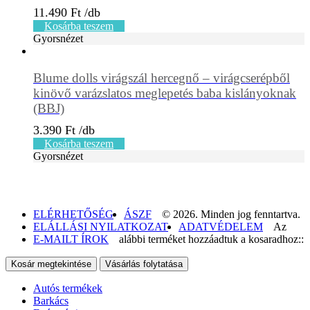
11.490
Ft
Kosárba teszem
Gyorsnézet
Blume dolls virágszál hercegnő – virágcserépből
kinövő varázslatos meglepetés baba kislányoknak
(BBJ)
3.390
Ft
Kosárba teszem
Gyorsnézet
ELÉRHETŐSÉG
ÁSZF
© 2026. Minden jog fenntartva.
ELÁLLÁSI NYILATKOZAT
ADATVÉDELEM
Az
E-MAILT ÍROK
alábbi terméket hozzáadtuk a kosaradhoz::
Kosár megtekintése
Vásárlás folytatása
Autós termékek
Barkács