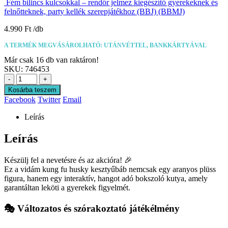
Fém bilincs kulcsokkal – rendőr jelmez kiegészítő gyerekeknek és
felnőtteknek, party kellék szerepjátékhoz (BBJ) (BBMJ)
4.990
Ft
A TERMÉK MEGVÁSÁROLHATÓ: UTÁNVÉTTEL, BANKKÁRTYÁVAL
Már csak 16 db van raktáron!
SKU:
746453
-
+
Kosárba teszem
Facebook
Twitter
Email
Leírás
Leírás
Készülj fel a nevetésre és az akcióra! 🎉
Ez a vidám kung fu husky kesztyűbáb nemcsak egy aranyos plüss
figura, hanem egy interaktív, hangot adó bokszoló kutya, amely
garantáltan leköti a gyerekek figyelmét.
🎭 Változatos és szórakoztató játékélmény