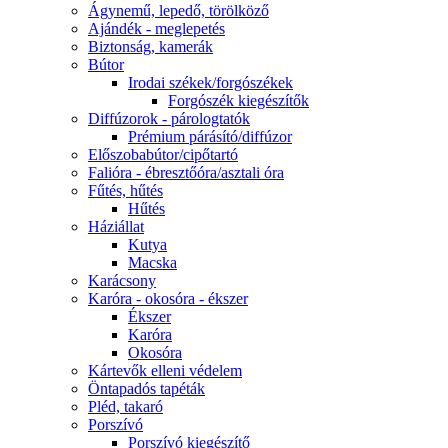
Ágynemű, lepedő, törölköző
Ajándék - meglepetés
Biztonság, kamerák
Bútor
Irodai székek/forgószékek
Forgószék kiegészítők
Diffúzorok - párologtatók
Prémium párásító/diffúzor
Előszobabútor/cipőtartó
Falióra - ébresztőóra/asztali óra
Fűtés, hűtés
Hűtés
Háziállat
Kutya
Macska
Karácsony
Karóra - okosóra - ékszer
Ékszer
Karóra
Okosóra
Kártevők elleni védelem
Öntapadós tapéták
Pléd, takaró
Porszívó
Porszívó kiegészítő