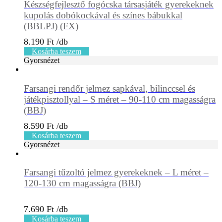
Készségfejlesztő fogócska társasjáték gyerekeknek
kupolás dobókockával és színes bábukkal
(BBLPJ) (FX)
8.190
Ft
Kosárba teszem
Gyorsnézet
Farsangi rendőr jelmez sapkával, bilinccsel és
játékpisztollyal – S méret – 90-110 cm magasságra
(BBJ)
8.590
Ft
Kosárba teszem
Gyorsnézet
Farsangi tűzoltó jelmez gyerekeknek – L méret –
120-130 cm magasságra (BBJ)
7.690
Ft
Kosárba teszem