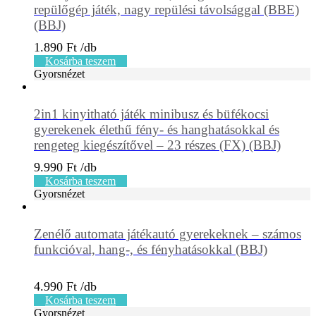
repülőgép játék, nagy repülési távolsággal (BBE)
(BBJ)
1.890
Ft
Kosárba teszem
Gyorsnézet
2in1 kinyitható játék minibusz és büfékocsi
gyerekenek élethű fény- és hanghatásokkal és
rengeteg kiegészítővel – 23 részes (FX) (BBJ)
9.990
Ft
Kosárba teszem
Gyorsnézet
Zenélő automata játékautó gyerekeknek – számos
funkcióval, hang-, és fényhatásokkal (BBJ)
4.990
Ft
Kosárba teszem
Gyorsnézet