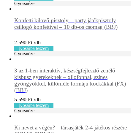
Gyorsnézet
Konfetti kilövő pisztoly – party játékpisztoly
csillogó konfettivel – 10 db-os csomag (BBJ)
2.590
Ft
Kosárba teszem
Gyorsnézet
3 az 1-ben interaktív, készségfejlesztő zenélő
kisbusz gyerekeknek – xilofonnal, színes
gyöngyökkel, különféle formájú kockákkal (FX)
(BBJ)
5.590
Ft
Kosárba teszem
Gyorsnézet
Ki nevet a végén? – társasjáték 2-4 játékos részére