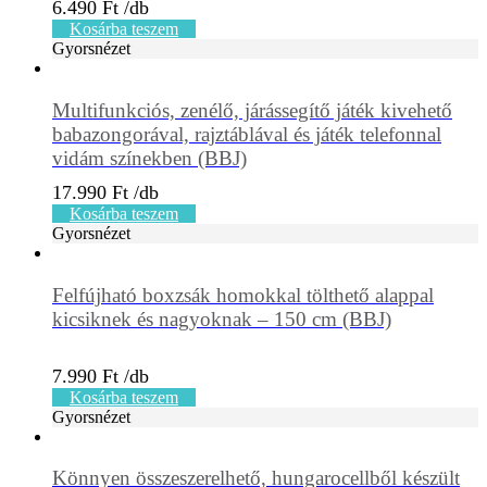
6.490
Ft
Kosárba teszem
Gyorsnézet
Multifunkciós, zenélő, járássegítő játék kivehető
babazongorával, rajztáblával és játék telefonnal
vidám színekben (BBJ)
17.990
Ft
Kosárba teszem
Gyorsnézet
Felfújható boxzsák homokkal tölthető alappal
kicsiknek és nagyoknak – 150 cm (BBJ)
7.990
Ft
Kosárba teszem
Gyorsnézet
Könnyen összeszerelhető, hungarocellből készült