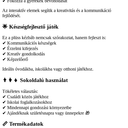
✔ Fokozza a gyerekek bevonódását
Az interaktív elemek segítik a kreativitás és a kommunikáció
fejlődését.
🌟 Készségfejlesztő játék
Ez a plüss kézbáb nemcsak szórakoztat, hanem fejleszt is:
✔ Kommunikációs készségek
✔ Érzelmi kifejezés
✔ Kreatív gondolkodás
✔ Képzelőerő
Ideális óvodákba, iskolákba vagy otthoni játékhoz.
👨‍👩‍👧 Sokoldalú használat
Tökéletes választás:
✔ Családi közös játékhoz
✔ Iskolai foglalkozásokhoz
✔ Mindennapi gondozási környezetbe
✔ Ajándéknak születésnapra vagy ünnepekre 🎁
📏 Termékadatok