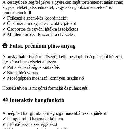
A kesztyűbáb segítségével a gyerekek saját történeteket találhatnak
ki, jeleneteket játszhatnak el, vagy akár „bokszmeccseket” is
rendezhetnek 🥊
✔ Fejleszti a szem-kéz koordinációt
✔ Ösztönzi a mozgást és az aktív játékot
✔ Csoportos és egyéni játékra is tökéletes
✔ Minden korosztály számára élvezetes
🧸 Puha, prémium plüss anyag
A husky báb kiváló minőségű, kellemes tapintású plüssből készült,
így kényelmes viselet a kézen.
✔ Puha és barátságos kialakítás
✔ Strapabíró varrás
✔ Mosógépben mosható, könnyen tisztítható
Hosszú távon is megőrzi formáját és puhaságát.
🔊 Interaktív hangfunkció
A beépített hangfunkció még izgalmasabbá teszi a játékot!
✔ Hangot ad ki használat közben
✔ Élőbbé teszi a szerepjátékot