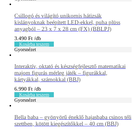
Csillogó és világító unikornis hátizsák
kislányoknak beépített LED-ekkel, puha plüss
anyagból – 23 x 7 x 28 cm (FX) (BBLPJ)
3.490
Ft
Kosárba teszem
Gyorsnézet
Interaktív, oktató és készségfejlesztő matematikai
majom figurás mérleg játék – figurákkal,
kártyákkal, számokkal (BBJ)
6.990
Ft
Kosárba teszem
Gyorsnézet
Bella baba – gyönyörű éneklő hajasbaba csinos téli
szettben, kötött kiegészítőkkel – 40 cm (BBJ)