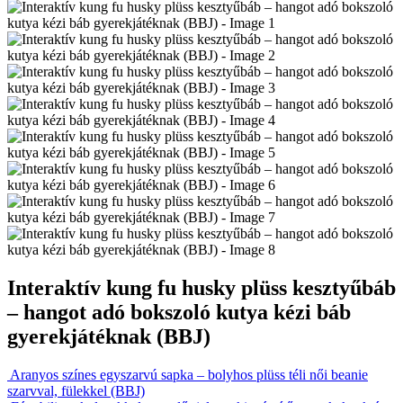
Interaktív kung fu husky plüss kesztyűbáb
– hangot adó bokszoló kutya kézi báb
gyerekjátéknak (BBJ)
Aranyos színes egyszarvú sapka – bolyhos plüss téli női beanie
szarvval, fülekkel (BBJ)