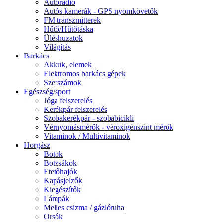
Autórádió
Autós kamerák - GPS nyomkövetők
FM transzmitterek
Hűtő/Hűtőtáska
Üléshuzatok
Világítás
Barkács
Akkuk, elemek
Elektromos barkács gépek
Szerszámok
Egészség/sport
Jóga felszerelés
Kerékpár felszerelés
Szobakerékpár - szobabicikli
Vérnyomásmérők - véroxigénszint mérők
Vitaminok / Multivitaminok
Horgász
Botok
Botzsákok
Etetőhajók
Kapásjelzők
Kiegészítők
Lámpák
Melles csizma / gázlóruha
Orsók