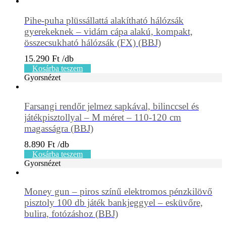
Pihe-puha plüssállattá alakítható hálózsák
gyerekeknek – vidám cápa alakú, kompakt,
összecsukható hálózsák (FX) (BBJ)
15.290
Ft
Kosárba teszem
Gyorsnézet
Farsangi rendőr jelmez sapkával, bilinccsel és
játékpisztollyal – M méret – 110-120 cm
magasságra (BBJ)
8.890
Ft
Kosárba teszem
Gyorsnézet
Money gun – piros színű elektromos pénzkilövő
pisztoly 100 db játék bankjeggyel – esküvőre,
bulira, fotózáshoz (BBJ)