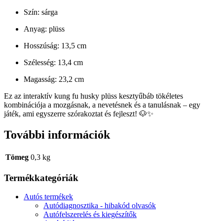
Szín: sárga
Anyag: plüss
Hosszúság: 13,5 cm
Szélesség: 13,4 cm
Magasság: 23,2 cm
Ez az interaktív kung fu husky plüss kesztyűbáb tökéletes
kombinációja a mozgásnak, a nevetésnek és a tanulásnak – egy
játék, ami egyszerre szórakoztat és fejleszt! 🐶✨
További információk
Tömeg
0,3 kg
Termékkategóriák
Autós termékek
Autódiagnosztika - hibakód olvasók
Autófelszerelés és kiegészítők