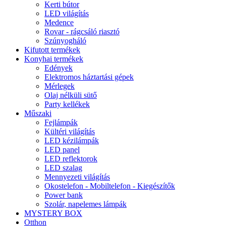
Kerti bútor
LED világítás
Medence
Rovar - rágcsáló riasztó
Szúnyogháló
Kifutott termékek
Konyhai termékek
Edények
Elektromos háztartási gépek
Mérlegek
Olaj nélküli sütő
Party kellékek
Műszaki
Fejlámpák
Kültéri világítás
LED kézilámpák
LED panel
LED reflektorok
LED szalag
Mennyezeti világítás
Okostelefon - Mobiltelefon - Kiegészítők
Power bank
Szolár, napelemes lámpák
MYSTERY BOX
Otthon