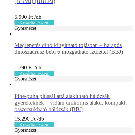
(BBMJ) (BBLPJ)
5.990
Ft
Kosárba teszem
Gyorsnézet
Meglepetés dínó kinyitható tojásban – harapós
dinoszaurusz bébi 6 mozgatható izülettel (BBJ)
1.790
Ft
Kosárba teszem
Gyorsnézet
Pihe-puha plüssállattá alakítható hálózsák
gyerekeknek – vidám unikornis alakú, kompakt,
összecsukható hálózsák (BBJ)
15.290
Ft
Kosárba teszem
Gyorsnézet