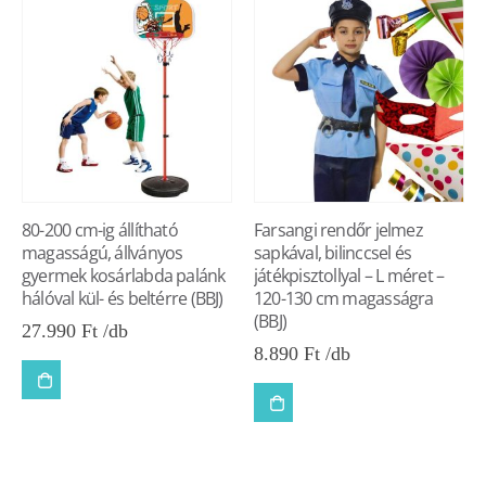
80-200 cm-ig állítható
Farsangi rendőr jelmez
magasságú, állványos
sapkával, bilinccsel és
gyermek kosárlabda palánk
játékpisztollyal – L méret –
hálóval kül- és beltérre (BBJ)
120-130 cm magasságra
(BBJ)
27.990
Ft
8.890
Ft