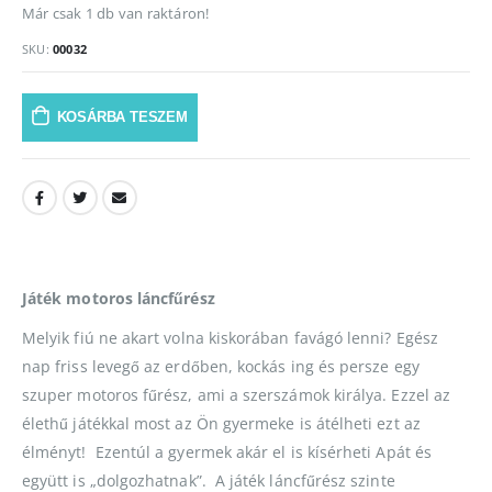
Már csak 1 db van raktáron!
SKU:
00032
KOSÁRBA TESZEM
Játék motoros láncfűrész
Melyik fiú ne akart volna kiskorában favágó lenni? Egész
nap friss levegő az erdőben, kockás ing és persze egy
szuper motoros fűrész, ami a szerszámok királya. Ezzel az
élethű játékkal most az Ön gyermeke is átélheti ezt az
élményt! Ezentúl a gyermek akár el is kísérheti Apát és
együtt is „dolgozhatnak”. A játék láncfűrész szinte