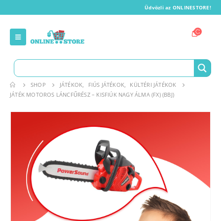
Üdvözli az ONLINESTORE!
SHOP
JÁTÉKOK
,
FIÚS JÁTÉKOK
,
KÜLTÉRI JÁTÉKOK
JÁTÉK MOTOROS LÁNCFŰRÉSZ – KISFIÚK NAGY ÁLMA (FX) (BBJ)