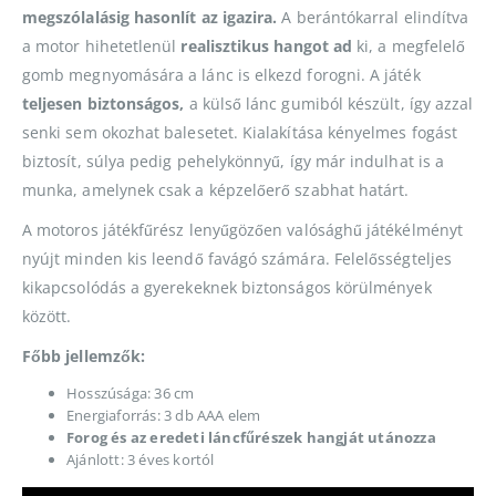
megszólalásig hasonlít az igazira.
A berántókarral elindítva
a motor hihetetlenül
realisztikus hangot ad
ki, a megfelelő
gomb megnyomására a lánc is elkezd forogni. A játék
teljesen biztonságos,
a külső lánc gumiból készült, így azzal
senki sem okozhat balesetet. Kialakítása kényelmes fogást
biztosít, súlya pedig pehelykönnyű, így már indulhat is a
munka, amelynek csak a képzelőerő szabhat határt.
A motoros játékfűrész lenyűgözően valósághű játékélményt
nyújt minden kis leendő favágó számára. Felelősségteljes
kikapcsolódás a gyerekeknek biztonságos körülmények
között.
Főbb jellemzők:
Hosszúsága: 36 cm
Energiaforrás: 3 db AAA elem
Forog és az eredeti láncfűrészek hangját utánozza
Ajánlott: 3 éves kortól