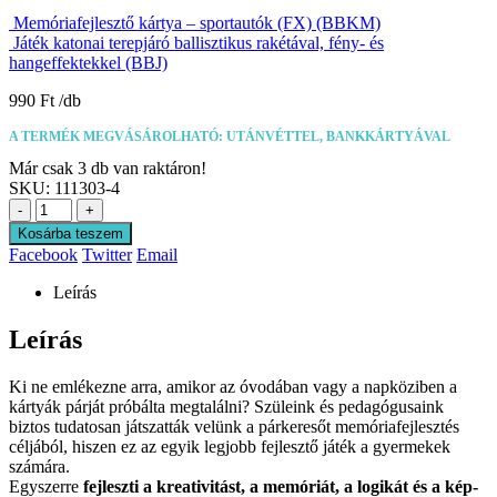
Memóriafejlesztő kártya – sportautók (FX) (BBKM)
Játék katonai terepjáró ballisztikus rakétával, fény- és
hangeffektekkel (BBJ)
990
Ft
A TERMÉK MEGVÁSÁROLHATÓ: UTÁNVÉTTEL, BANKKÁRTYÁVAL
Már csak 3 db van raktáron!
SKU:
111303-4
-
+
Kosárba teszem
Facebook
Twitter
Email
Leírás
Leírás
Ki ne emlékezne arra, amikor az óvodában vagy a napköziben a
kártyák párját próbálta megtalálni? Szüleink és pedagógusaink
biztos tudatosan játszatták velünk a párkeresőt memóriafejlesztés
céljából, hiszen ez az egyik legjobb fejlesztő játék a gyermekek
számára.
Egyszerre
fejleszti a kreativitást, a memóriát, a logikát és a kép-