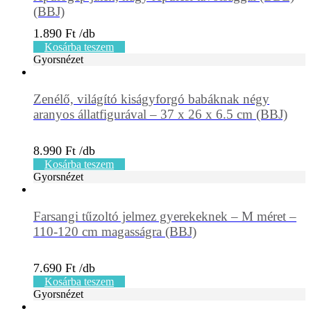
(BBJ)
1.890
Ft
Kosárba teszem
Gyorsnézet
Zenélő, világító kiságyforgó babáknak négy
aranyos állatfigurával – 37 x 26 x 6.5 cm (BBJ)
8.990
Ft
Kosárba teszem
Gyorsnézet
Farsangi tűzoltó jelmez gyerekeknek – M méret –
110-120 cm magasságra (BBJ)
7.690
Ft
Kosárba teszem
Gyorsnézet