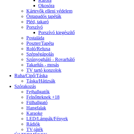
Karóra
Okosóra
Kártevők elleni védelem
Öntapadós tapéták
Pléd, takaró
Porszívó
Porszívó kiegészítő
Postaláda
Poszter/Tapéta
Roló/Reluxa
Szépségápolás
Szúnyogháló - Rovarháló
Takarítás - mosás
TV tartó konzolok
Ruha/Cipő/Táska
Táska/Hátizsák
Szórakozás
Fejhallgatók
Felnőtteknek +18
Fülhallgató
Hangfalak
Karaoke
LED/Lámpák/Fények
Rádiók
TV-játék