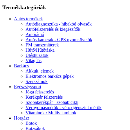
Termékkategóriák
Autós termékek
Autódiagnosztika - hibakód olvasók
Autófelszerelés és kiegészítők
Autórádió
Autós kamerák - GPS nyomkövetők
FM transzmitterek
Hűtő/Hűtőtáska
Üléshuzatok
Világítás
Barkács
Akkuk, elemek
Elektromos barkács gépek
Szerszámok
Egészség/sport
Jóga felszerelés
Kerékpár felszerelés
Szobakerékpár - szobabicikli
Vérnyomásmérők - véroxigénszint mérők
Vitaminok / Multivitaminok
Horgász
Botok
Botzsákok