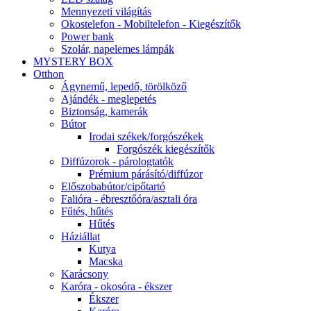
Mennyezeti világítás
Okostelefon - Mobiltelefon - Kiegészítők
Power bank
Szolár, napelemes lámpák
MYSTERY BOX
Otthon
Ágynemű, lepedő, törölköző
Ajándék - meglepetés
Biztonság, kamerák
Bútor
Irodai székek/forgószékek
Forgószék kiegészítők
Diffúzorok - párologtatók
Prémium párásító/diffúzor
Előszobabútor/cipőtartó
Falióra - ébresztőóra/asztali óra
Fűtés, hűtés
Hűtés
Háziállat
Kutya
Macska
Karácsony
Karóra - okosóra - ékszer
Ékszer