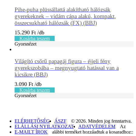
Pihe-puha plüssállattá alakítható hálózsák
gyerekeknek – vidám cápa alakú, kompakt,
összecsukható hálózsák (FX) (BBJ)
15.290
Ft
Kosárba teszem
Gyorsnézet
Világító csőrű papagáj figura – éjjeli fény
gyerekszobába – megnyugtató hatással van a
kicsikre (BBJ)
3.090
Ft
Kosárba teszem
Gyorsnézet
ELÉRHETŐSÉG
ÁSZF
© 2026. Minden jog fenntartva.
ELÁLLÁSI NYILATKOZAT
ADATVÉDELEM
Az
E-MAILT ÍROK
alábbi terméket hozzáadtuk a kosaradhoz::