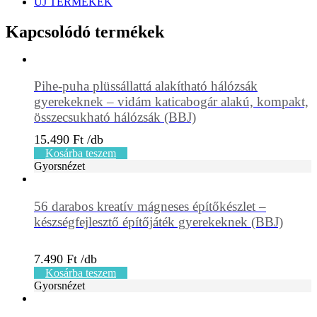
ÚJ TERMÉKEK
Kapcsolódó termékek
Pihe-puha plüssállattá alakítható hálózsák
gyerekeknek – vidám katicabogár alakú, kompakt,
összecsukható hálózsák (BBJ)
15.490
Ft
Kosárba teszem
Gyorsnézet
56 darabos kreatív mágneses építőkészlet –
készségfejlesztő építőjáték gyerekeknek (BBJ)
7.490
Ft
Kosárba teszem
Gyorsnézet