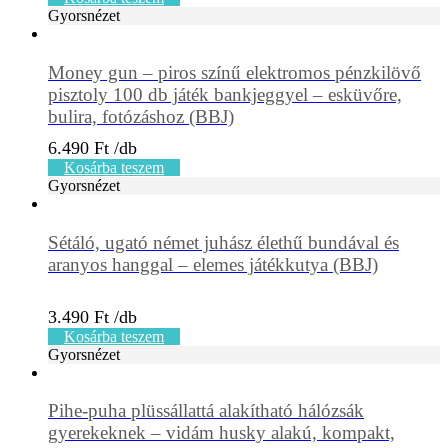
Gyorsnézet
Money gun – piros színű elektromos pénzkilövő
pisztoly 100 db játék bankjeggyel – esküvőre,
bulira, fotózáshoz (BBJ)
6.490
Ft
Kosárba teszem
Gyorsnézet
Sétáló, ugató német juhász élethű bundával és
aranyos hanggal – elemes játékkutya (BBJ)
3.490
Ft
Kosárba teszem
Gyorsnézet
Pihe-puha plüssállattá alakítható hálózsák
gyerekeknek – vidám husky alakú, kompakt,