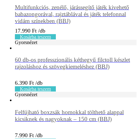
Multifunkciós, zenélő, járássegítő játék kivehető
babazongorával, rajztáblával és játék telefonnal
vidám színekben (BBJ)
17.990
Ft
Kosárba teszem
Gyorsnézet
60 db-os professzionális kéthegyű filctoll készlet
rajzoláshoz és szövegkiemeléshez (BBJ)
6.390
Ft
Kosárba teszem
Gyorsnézet
Felfújható boxzsák homokkal tölthető alappal
kicsiknek és nagyoknak – 150 cm (BBJ)
7.990
Ft