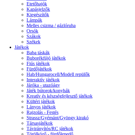
Etetőhajók
Kapásjelzők
Kiegészítők
Lámpák
Melles csizma / gázlóruha
Orsók
Szákok
Székek
Játékok
Baba táskák
Buborékfújó játékok
Fiús játékok
Fürdőjátékok
Hab/Hungarocell/Modell repülők
Interaktív játékok
Járóka - utazóágy
Játék bútorok/konyhák
Kreatív és készségfejlesztő játékok
Kültéri játékok
Lányos játékok
Rajzolás - Festés
Strassz/Gyémánt/Gyöngy kirakó
Társasjátékok
Távirányítós/RC játékok
Törölköző - fürdőlepedő