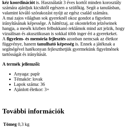
kéz koordinációt
is. Használatát 3 éves kortól minden korosztály
számára ajánljuk kicsiktől egészen a szülőkig. Segít a tanulásban,
valamint kiváló szórakozást nyújt az egész család számára.
A mai zajos világban sok gyereknél okoz gondot a figyelem
irányításának képessége. A háttérzaj, az okostelefon jelzéseinek
hangja, a mesék közben felbukkanó reklámok mind azt jelzik, hogy
vizuálisan és akusztikusan is sokkal több inger éri a gyerekeket.
A
figyelem- és memória fejlesztés
azonban nemcsak az életkor
függvénye, hanem
tanulható képesség
is. Ennek a játéknak a
segítségével hatékonyan fejleszthetjük gyermekünk figyelmének
tartósságát és irányítását.
A termék jellemzői:
Anyaga: papír
Témakör: lovak
Lapok száma: 36
Ajánlott életkor: 3+
További információk
Tömeg
0,3 kg