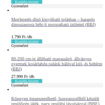
Kosárba teszem
Gyorsnézet
Meglepetés dínó kinyitható tojásban – harapós
dinoszaurusz bébi 6 mozgatható izülettel (BBJ)
1.790
Ft
Kosárba teszem
Gyorsnézet
80-200 cm-ig állítható magasságú, állványos
gyermek kosárlabda palánk hálóval kül- és beltérre
(BBJ)
27.990
Ft
Kosárba teszem
Gyorsnézet
Könnyen összeszerelhető, hungarocellből készült
repülőgép játék, nagy repülési távolsággal (BBE)