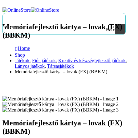
Memóriafejlesztő kártya – lovak (FX)
Keresés
(BBKM)
Home
Shop
Játékok
,
Fiús játékok
,
Kreatív és készségfejlesztő játékok
,
Lányos játékok
,
Társasjátékok
Memóriafejlesztő kártya – lovak (FX) (BBKM)
Memóriafejlesztő kártya – lovak (FX)
(BBKM)