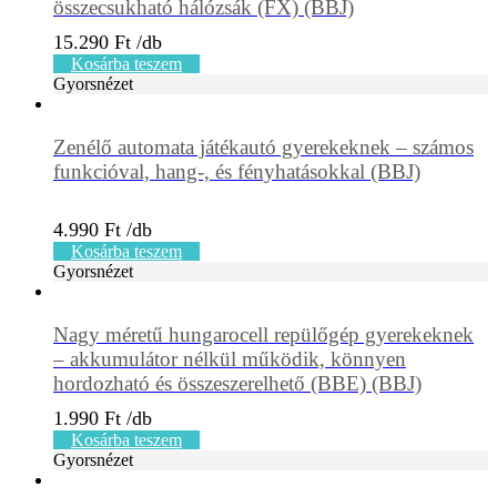
összecsukható hálózsák (FX) (BBJ)
15.290
Ft
Kosárba teszem
Gyorsnézet
Zenélő automata játékautó gyerekeknek – számos
funkcióval, hang-, és fényhatásokkal (BBJ)
4.990
Ft
Kosárba teszem
Gyorsnézet
Nagy méretű hungarocell repülőgép gyerekeknek
– akkumulátor nélkül működik, könnyen
hordozható és összeszerelhető (BBE) (BBJ)
1.990
Ft
Kosárba teszem
Gyorsnézet