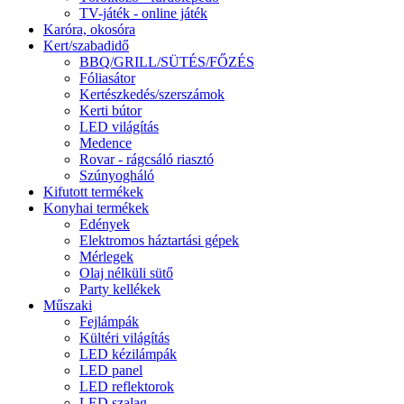
TV-játék - online játék
Karóra, okosóra
Kert/szabadidő
BBQ/GRILL/SÜTÉS/FŐZÉS
Fóliasátor
Kertészkedés/szerszámok
Kerti bútor
LED világítás
Medence
Rovar - rágcsáló riasztó
Szúnyogháló
Kifutott termékek
Konyhai termékek
Edények
Elektromos háztartási gépek
Mérlegek
Olaj nélküli sütő
Party kellékek
Műszaki
Fejlámpák
Kültéri világítás
LED kézilámpák
LED panel
LED reflektorok
LED szalag