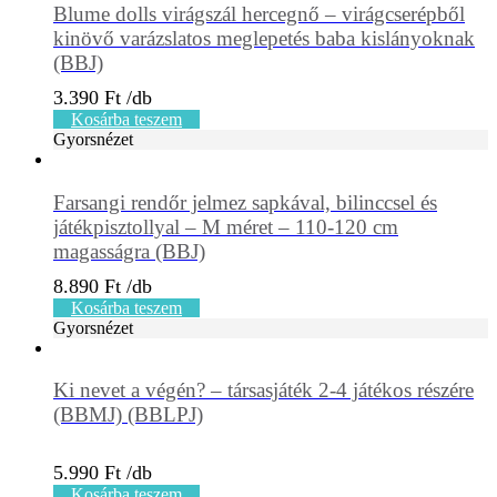
Blume dolls virágszál hercegnő – virágcserépből
kinövő varázslatos meglepetés baba kislányoknak
(BBJ)
3.390
Ft
Kosárba teszem
Gyorsnézet
Farsangi rendőr jelmez sapkával, bilinccsel és
játékpisztollyal – M méret – 110-120 cm
magasságra (BBJ)
8.890
Ft
Kosárba teszem
Gyorsnézet
Ki nevet a végén? – társasjáték 2-4 játékos részére
(BBMJ) (BBLPJ)
5.990
Ft
Kosárba teszem