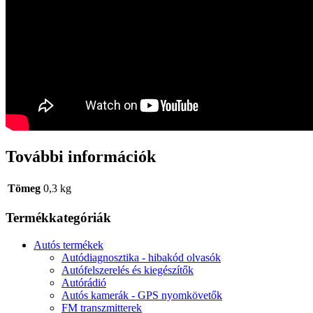
További információk
Tömeg
0,3 kg
Termékkategóriák
Autós termékek
Autódiagnosztika - hibakód olvasók
Autófelszerelés és kiegészítők
Autórádió
Autós kamerák - GPS nyomkövetők
FM transzmitterek