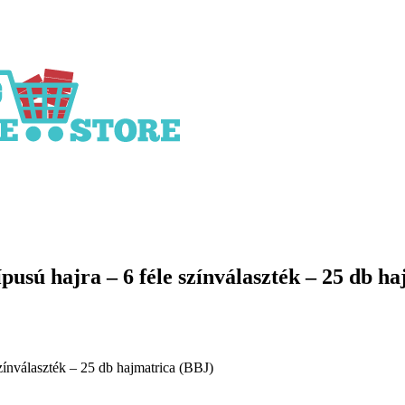
ípusú hajra – 6 féle színválaszték – 25 db h
színválaszték – 25 db hajmatrica (BBJ)