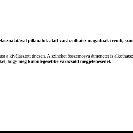
Használatával pillanatok alatt varázsolhatsz magadnak trendi, színe
t a kiválasztott tincsen. A színeket összemosva átmenetet is alkothats
eket, hogy
még különlegesebbé varázsold megjelenésedet.