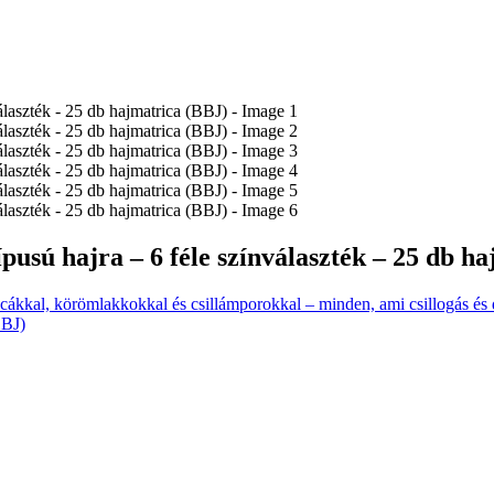
ípusú hajra – 6 féle színválaszték – 25 db h
ákkal, körömlakkokkal és csillámporokkal – minden, ami csillogás és 
BBJ)