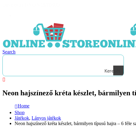
Üdvözli az ONLINESTORE!
|
Bejelentkezés
Search
Keresés
Neon hajszínező kréta készlet, bármilyen t
Home
Shop
Játékok
,
Lányos játékok
Neon hajszínező kréta készlet, bármilyen típusú hajra – 6 féle 