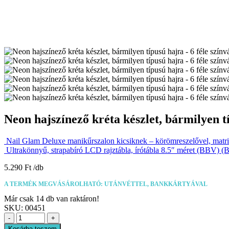
Neon hajszínező kréta készlet, bármilyen t
Nail Glam Deluxe manikűrszalon kicsiknek – körömreszelővel, matric
Ultrakönnyű, strapabíró LCD rajztábla, írótábla 8.5″ méret (BBV) (
5.290
Ft
A TERMÉK MEGVÁSÁROLHATÓ: UTÁNVÉTTEL, BANKKÁRTYÁVAL
Már csak 14 db van raktáron!
SKU:
00451
-
+
Kosárba teszem