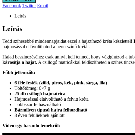
Facebook
Twitter
Email
Leírás
Leírás
Tedd színesebbé mindennapjaidat ezzel a hajszínező kréta készlettel!
hajmosással eltávolíthatod a neon színű krétát.
Hajad beszínezéséhez csak annyit kell tenned, hogy végighúzod a tubus
károsítja a hajat.
A csillogó matricákkal feldíszítheted a színes tincs
Főbb jellemzők:
6 féle festék (zöld, piros, kék, pink, sárga, lila)
Töltőtömeg: 6×7 g
25 db csillogó hajmatrica
Hajmosással eltávolítható a felvitt kréta
Többször felhasználható
Bármilyen típusú hajra felhordható
8 éven felülieknek ajánlott
Videó egy hasonló temékről: