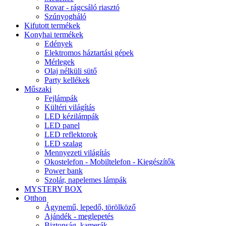
Rovar - rágcsáló riasztó
Szúnyogháló
Kifutott termékek
Konyhai termékek
Edények
Elektromos háztartási gépek
Mérlegek
Olaj nélküli sütő
Party kellékek
Műszaki
Fejlámpák
Kültéri világítás
LED kézilámpák
LED panel
LED reflektorok
LED szalag
Mennyezeti világítás
Okostelefon - Mobiltelefon - Kiegészítők
Power bank
Szolár, napelemes lámpák
MYSTERY BOX
Otthon
Ágynemű, lepedő, törölköző
Ajándék - meglepetés
Biztonság, kamerák