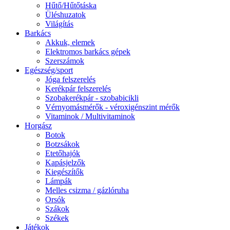
Hűtő/Hűtőtáska
Üléshuzatok
Világítás
Barkács
Akkuk, elemek
Elektromos barkács gépek
Szerszámok
Egészség/sport
Jóga felszerelés
Kerékpár felszerelés
Szobakerékpár - szobabicikli
Vérnyomásmérők - véroxigénszint mérők
Vitaminok / Multivitaminok
Horgász
Botok
Botzsákok
Etetőhajók
Kapásjelzők
Kiegészítők
Lámpák
Melles csizma / gázlóruha
Orsók
Szákok
Székek
Játékok