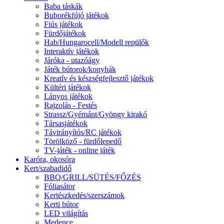
Baba táskák
Buborékfújó játékok
Fiús játékok
Fürdőjátékok
Hab/Hungarocell/Modell repülők
Interaktív játékok
Járóka - utazóágy
Játék bútorok/konyhák
Kreatív és készségfejlesztő játékok
Kültéri játékok
Lányos játékok
Rajzolás - Festés
Strassz/Gyémánt/Gyöngy kirakó
Társasjátékok
Távirányítós/RC játékok
Törölköző - fürdőlepedő
TV-játék - online játék
Karóra, okosóra
Kert/szabadidő
BBQ/GRILL/SÜTÉS/FŐZÉS
Fóliasátor
Kertészkedés/szerszámok
Kerti bútor
LED világítás
Medence