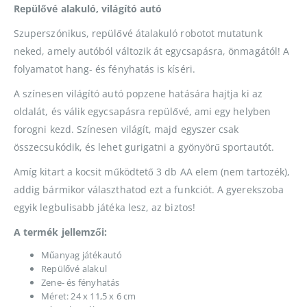
Repülővé alakuló, világító autó
Szuperszónikus, repülővé átalakuló robotot mutatunk
neked, amely autóból változik át egycsapásra, önmagától! A
folyamatot hang- és fényhatás is kíséri.
A színesen világító autó popzene hatására hajtja ki az
oldalát, és válik egycsapásra repülővé, ami egy helyben
forogni kezd. Színesen világít, majd egyszer csak
összecsukódik, és lehet gurigatni a gyönyörű sportautót.
Amíg kitart a kocsit működtető 3 db AA elem (nem tartozék),
addig bármikor választhatod ezt a funkciót. A gyerekszoba
egyik legbulisabb játéka lesz, az biztos!
A termék jellemzői:
Műanyag játékautó
Repülővé alakul
Zene- és fényhatás
Méret: 24 x 11,5 x 6 cm