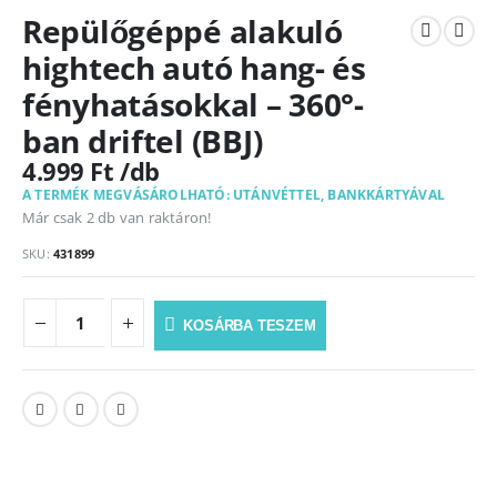
Repülőgéppé alakuló
hightech autó hang- és
fényhatásokkal – 360°-
ban driftel (BBJ)
4.999
Ft
A TERMÉK MEGVÁSÁROLHATÓ: UTÁNVÉTTEL, BANKKÁRTYÁVAL
Már csak 2 db van raktáron!
SKU:
431899
KOSÁRBA TESZEM