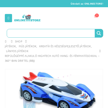
Üdvözli az ONLINESTORE!
SHOP
JÁTÉKOK
,
FIÚS JÁTÉKOK
,
KREATÍV ÉS KÉSZSÉGFEJLESZTŐ JÁTÉKOK
,
LÁNYOS JÁTÉKOK
REPÜLŐGÉPPÉ ALAKULÓ HIGHTECH AUTÓ HANG- ÉS FÉNYHATÁSOKKAL –
360°-BAN DRIFTEL (BBJ)