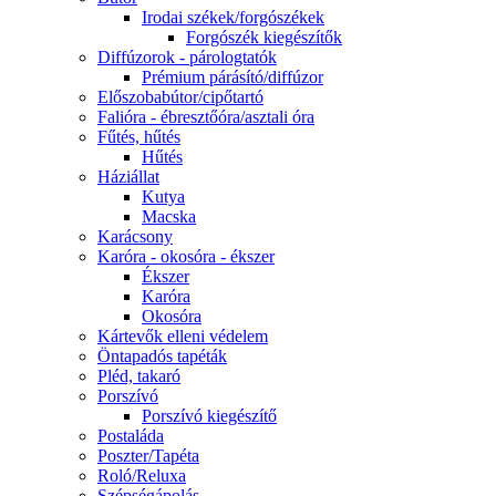
Irodai székek/forgószékek
Forgószék kiegészítők
Diffúzorok - párologtatók
Prémium párásító/diffúzor
Előszobabútor/cipőtartó
Falióra - ébresztőóra/asztali óra
Fűtés, hűtés
Hűtés
Háziállat
Kutya
Macska
Karácsony
Karóra - okosóra - ékszer
Ékszer
Karóra
Okosóra
Kártevők elleni védelem
Öntapadós tapéták
Pléd, takaró
Porszívó
Porszívó kiegészítő
Postaláda
Poszter/Tapéta
Roló/Reluxa
Szépségápolás