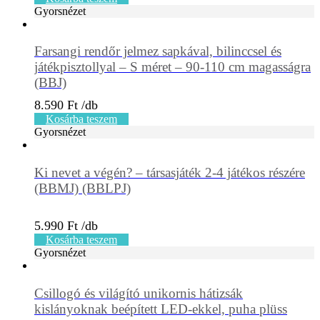
Gyorsnézet
Farsangi rendőr jelmez sapkával, bilinccsel és
játékpisztollyal – S méret – 90-110 cm magasságra
(BBJ)
8.590
Ft
Kosárba teszem
Gyorsnézet
Ki nevet a végén? – társasjáték 2-4 játékos részére
(BBMJ) (BBLPJ)
5.990
Ft
Kosárba teszem
Gyorsnézet
Csillogó és világító unikornis hátizsák
kislányoknak beépített LED-ekkel, puha plüss