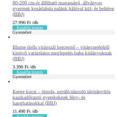
80-200 cm-ig állítható magasságú, állványos
gyermek kosárlabda palánk hálóval kül- és beltérre
(BBJ)
27.990
Ft
Kosárba teszem
Gyorsnézet
Blume dolls virágszál hercegnő – virágcserépből
kinövő varázslatos meglepetés baba kislányoknak
(BBJ)
3.390
Ft
Kosárba teszem
Gyorsnézet
Kerge kocsi – jópofa, ugráló-táncoló távirányítós
kaszkadőrautó gyerekeknek fény- és
hanghatásokkal (BBJ)
11.490
Ft
Kosárba teszem