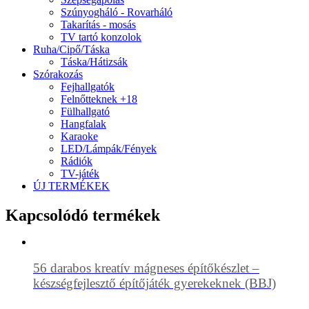
Szúnyogháló - Rovarháló
Takarítás - mosás
TV tartó konzolok
Ruha/Cipő/Táska
Táska/Hátizsák
Szórakozás
Fejhallgatók
Felnőtteknek +18
Fülhallgató
Hangfalak
Karaoke
LED/Lámpák/Fények
Rádiók
TV-játék
ÚJ TERMÉKEK
Kapcsolódó termékek
56 darabos kreatív mágneses építőkészlet –
készségfejlesztő építőjáték gyerekeknek (BBJ)