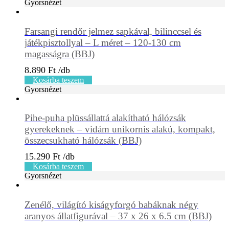
Gyorsnézet
Farsangi rendőr jelmez sapkával, bilinccsel és
játékpisztollyal – L méret – 120-130 cm
magasságra (BBJ)
8.890
Ft
Kosárba teszem
Gyorsnézet
Pihe-puha plüssállattá alakítható hálózsák
gyerekeknek – vidám unikornis alakú, kompakt,
összecsukható hálózsák (BBJ)
15.290
Ft
Kosárba teszem
Gyorsnézet
Zenélő, világító kiságyforgó babáknak négy
aranyos állatfigurával – 37 x 26 x 6.5 cm (BBJ)