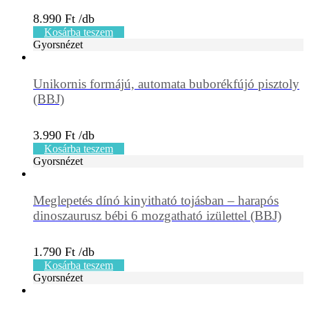
8.990
Ft
Kosárba teszem
Gyorsnézet
Unikornis formájú, automata buborékfújó pisztoly
(BBJ)
3.990
Ft
Kosárba teszem
Gyorsnézet
Meglepetés dínó kinyitható tojásban – harapós
dinoszaurusz bébi 6 mozgatható izülettel (BBJ)
1.790
Ft
Kosárba teszem
Gyorsnézet