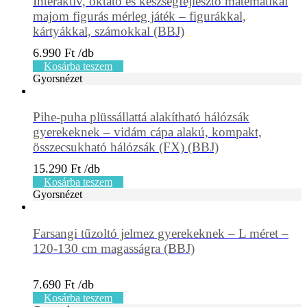
Interaktív, oktató és készségfejlesztő matematikai
majom figurás mérleg játék – figurákkal,
kártyákkal, számokkal (BBJ)
6.990
Ft
Kosárba teszem
Gyorsnézet
Pihe-puha plüssállattá alakítható hálózsák
gyerekeknek – vidám cápa alakú, kompakt,
összecsukható hálózsák (FX) (BBJ)
15.290
Ft
Kosárba teszem
Gyorsnézet
Farsangi tűzoltó jelmez gyerekeknek – L méret –
120-130 cm magasságra (BBJ)
7.690
Ft
Kosárba teszem