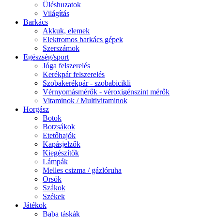
Üléshuzatok
Világítás
Barkács
Akkuk, elemek
Elektromos barkács gépek
Szerszámok
Egészség/sport
Jóga felszerelés
Kerékpár felszerelés
Szobakerékpár - szobabicikli
Vérnyomásmérők - véroxigénszint mérők
Vitaminok / Multivitaminok
Horgász
Botok
Botzsákok
Etetőhajók
Kapásjelzők
Kiegészítők
Lámpák
Melles csizma / gázlóruha
Orsók
Szákok
Székek
Játékok
Baba táskák