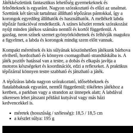
Játékkészletünk fantasztikus lehetőség gyermekeknek és
felnőtteknek is egyaránt. Nagyon szórakoztató és elűzi az unalmat.
Szettünk két tárcsát tartalmaz állítható tépőzáras pántokkal, így a
korongok egyedileg állíthatók és használhatók. A mellékelt labda
tépőzár funkcióval rendelkezik. A színes készlet remek szórakozást
nyújt minden játékos számára nemtől és kortól függetlenül. A
gazdag, neon színek szemet gyönyörködtetnek és felhívják magukra
a figyelmet, a labda és korongok mindig szem előtt vannak.
Kompakt méretének és kis súlyának köszönhetően játékunk bárhova
elvihető, hordozható és könnyen csomagolható strandtáskába is. A
játék pozitív hatással van a testre, a dobás és elkapás javítja a
motoros készségeket és koordinációt, edzi a reflexeket. A praktikus
tépőzárral könnyen testre szabható és játszható a játék.
A tépőzáras labda nagyon szórakoztató, idősebbeknek és
fiatalabbaknak egyaránt, nemtől függetlenül; tökéletes játékhoz a
kertben, a parkban vagy a strandon az ünnepek alatt; A labdával
sikeresen lehet játszani például kutyával vagy más házi
kedvencekkel is.
méretek (hosszúság / szélesség): 18,5 / 18,5 cm
a készlet súlya: 195 g