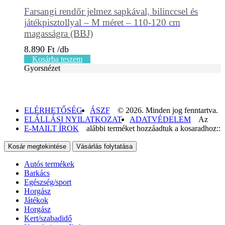
Farsangi rendőr jelmez sapkával, bilinccsel és
játékpisztollyal – M méret – 110-120 cm
magasságra (BBJ)
8.890
Ft
Kosárba teszem
Gyorsnézet
ELÉRHETŐSÉG
ÁSZF
© 2026. Minden jog fenntartva.
ELÁLLÁSI NYILATKOZAT
ADATVÉDELEM
Az
E-MAILT ÍROK
alábbi terméket hozzáadtuk a kosaradhoz::
Kosár megtekintése
Vásárlás folytatása
Autós termékek
Barkács
Egészség/sport
Horgász
Játékok
Horgász
Kert/szabadidő