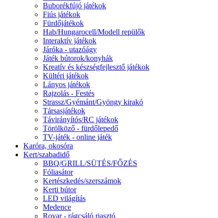
Buborékfújó játékok
Fiús játékok
Fürdőjátékok
Hab/Hungarocell/Modell repülők
Interaktív játékok
Járóka - utazóágy
Játék bútorok/konyhák
Kreatív és készségfejlesztő játékok
Kültéri játékok
Lányos játékok
Rajzolás - Festés
Strassz/Gyémánt/Gyöngy kirakó
Társasjátékok
Távirányítós/RC játékok
Törölköző - fürdőlepedő
TV-játék - online játék
Karóra, okosóra
Kert/szabadidő
BBQ/GRILL/SÜTÉS/FŐZÉS
Fóliasátor
Kertészkedés/szerszámok
Kerti bútor
LED világítás
Medence
Rovar - rágcsáló riasztó