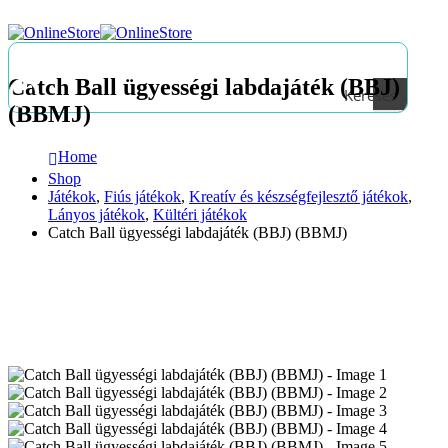
Catch Ball ügyességi labdajáték (BBJ)
Keresés
(BBMJ)
Home
Shop
Játékok
,
Fiús játékok
,
Kreatív és készségfejlesztő játékok
,
Lányos játékok
,
Kültéri játékok
Catch Ball ügyességi labdajáték (BBJ) (BBMJ)