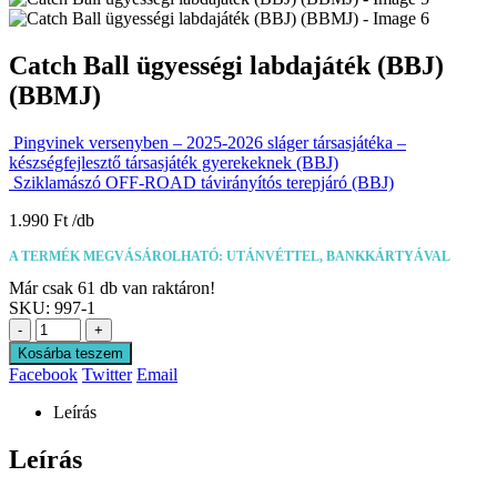
Catch Ball ügyességi labdajáték (BBJ)
(BBMJ)
Pingvinek versenyben – 2025-2026 sláger társasjátéka –
készségfejlesztő társasjáték gyerekeknek (BBJ)
Sziklamászó OFF-ROAD távirányítós terepjáró (BBJ)
1.990
Ft
A TERMÉK MEGVÁSÁROLHATÓ: UTÁNVÉTTEL, BANKKÁRTYÁVAL
Már csak 61 db van raktáron!
SKU:
997-1
-
+
Kosárba teszem
Facebook
Twitter
Email
Leírás
Leírás