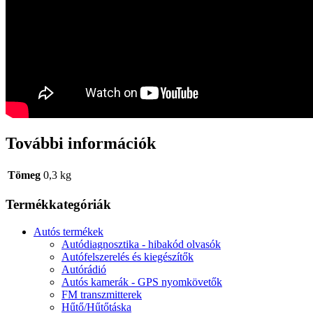
További információk
Tömeg
0,3 kg
Termékkategóriák
Autós termékek
Autódiagnosztika - hibakód olvasók
Autófelszerelés és kiegészítők
Autórádió
Autós kamerák - GPS nyomkövetők
FM transzmitterek
Hűtő/Hűtőtáska