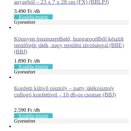
anyagból – 23 x 7 x 28 cm (FX) (BBLPJ)
3.490
Ft
Kosárba teszem
Gyorsnézet
Könnyen összeszerelhető, hungarocellből készült
repülőgép játék, nagy repülési távolsággal (BBE)
(BBJ)
1.890
Ft
Kosárba teszem
Gyorsnézet
Konfetti kilövő pisztoly – party játékpisztoly
csillogó konfettivel – 10 db-os csomag (BBJ)
2.590
Ft
Kosárba teszem
Gyorsnézet