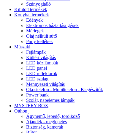
Szúnyogháló
Kifutott termékek
Konyhai termékek
Edények
Elektromos háztartási gépek
Mérlegek
Olaj nélküli sütő
Party kellékek
Műszaki
Fejlámpák
Kültéri világítás
LED kézilámpák
LED panel
LED reflektorok
LED szalag
Mennyezeti világítás
Okostelefon - Mobiltelefon - Kiegészítők
Power bank
Szolár, napelemes lámpák
MYSTERY BOX
Otthon
Ágynemű, lepedő, törölköző
Ajándék - meglepetés
Biztonság, kamerák
Bútor