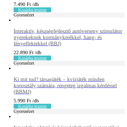
7.490
Ft
Kosárba teszem
Gyorsnézet
Interaktív, készségfejlesztő autóverseny szimulátor
gyerekeknek kormánykerékkel, hang- és
fényeffektekkel (BBJ)
22.890
Ft
Kosárba teszem
Gyorsnézet
Ki mit tud? társasjáték – kvízjáték minden
korosztály számára, rengeteg izgalmas kérdéssel
(BBMJ)
5.990
Ft
Kosárba teszem
Gyorsnézet