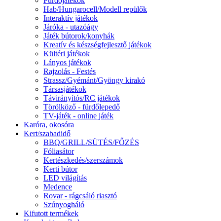
Fürdőjátékok
Hab/Hungarocell/Modell repülők
Interaktív játékok
Járóka - utazóágy
Játék bútorok/konyhák
Kreatív és készségfejlesztő játékok
Kültéri játékok
Lányos játékok
Rajzolás - Festés
Strassz/Gyémánt/Gyöngy kirakó
Társasjátékok
Távirányítós/RC játékok
Törölköző - fürdőlepedő
TV-játék - online játék
Karóra, okosóra
Kert/szabadidő
BBQ/GRILL/SÜTÉS/FŐZÉS
Fóliasátor
Kertészkedés/szerszámok
Kerti bútor
LED világítás
Medence
Rovar - rágcsáló riasztó
Szúnyogháló
Kifutott termékek