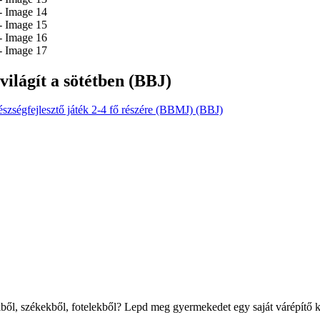
ilágít a sötétben (BBJ)
készségfejlesztő játék 2-4 fő részére (BBMJ) (BBJ)
ből, székekből, fotelekből? Lepd meg gyermekedet egy saját várépítő 