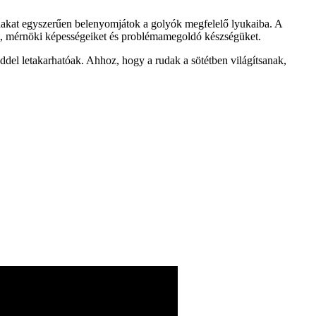
rudakat egyszerűen belenyomjátok a golyók megfelelő lyukaiba. A
kat, mérnöki képességeiket és problémamegoldó készségüket.
éddel letakarhatóak. Ahhoz, hogy a rudak a sötétben világítsanak,