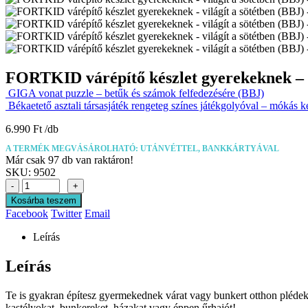
FORTKID várépítő készlet gyerekeknek – v
GIGA vonat puzzle – betűk és számok felfedezésére (BBJ)
Békaetető asztali társasjáték rengeteg színes játékgolyóval – mókás 
6.990
Ft
A TERMÉK MEGVÁSÁROLHATÓ: UTÁNVÉTTEL, BANKKÁRTYÁVAL
Már csak 97 db van raktáron!
SKU:
9502
-
+
Kosárba teszem
Facebook
Twitter
Email
Leírás
Leírás
Te is gyakran építesz gyermekednek várat vagy bunkert otthon plédek
kastélyokat, bunkereket, házakat vagy éppen űrhajót!