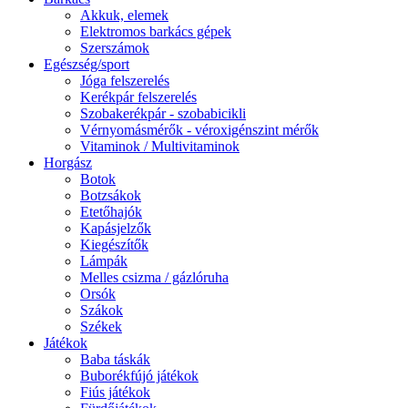
Akkuk, elemek
Elektromos barkács gépek
Szerszámok
Egészség/sport
Jóga felszerelés
Kerékpár felszerelés
Szobakerékpár - szobabicikli
Vérnyomásmérők - véroxigénszint mérők
Vitaminok / Multivitaminok
Horgász
Botok
Botzsákok
Etetőhajók
Kapásjelzők
Kiegészítők
Lámpák
Melles csizma / gázlóruha
Orsók
Szákok
Székek
Játékok
Baba táskák
Buborékfújó játékok
Fiús játékok