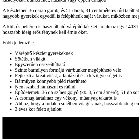
A készletben 36 darab gömb, és 51 darab, 31 centiméteres rúd találha
nagyobb gyerekek egyedül is felépíthetik saját várukat, miközben meg
A kül- és beltéren is használható várépítő készlet tartalmaz egy 140×
hosszabb ideig erős fénynek kell érnie őket.
Főbb jellemzők:
Várépítő készlet gyerekeknek
Sötétben világít
Egyszerűen összeállítható
Szinte bármilyen formájú vár/bunker megépíthető vele
Fejleszti a kreativitást, a fantáziát és a kézügyességet is
Bármilyen könnyebb pléd ráteríthető
Nem szabad rámászni és ráülni
Építőelemek: 36 db színes golyó (kb. 3,5 cm átmérő); 51 db söt
A csomag tartalmaz egy vékony, műanyag takarót is
Ahhoz, hogy a rudak a sötétben világítsanak, hosszabb ideig er
3 éves kor felett ajánlott