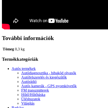
További információk
Tömeg
0,3 kg
Termékkategóriák
Autós termékek
Autódiagnosztika - hibakód olvasók
Autófelszerelés és kiegészítők
Autórádió
Autós kamerák - GPS nyomkövetők
FM transzmitterek
Hűtő/Hűtőtáska
Üléshuzatok
Világítás
Barkács