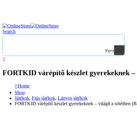
Üdvözli az ONLINESTORE!
|
Bejelentkezés
Search
Keresés
FORTKID várépítő készlet gyerekeknek – v
Home
Shop
Játékok
,
Fiús játékok
,
Lányos játékok
FORTKID várépítő készlet gyerekeknek – világít a sötétben (