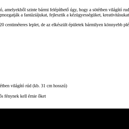
tó, amelyekből szinte bármi felépíthető úgy, hogy a sötétben világító 
mozgatják a fantáziájukat, fejlesztik a kézügyességüket, kreativitásu
120 centiméteres leplet, de az elkészült épületek bármilyen könnyebb pl
étben világító rúd (kb. 31 cm hosszú)
ős fénynek kell érnie őket