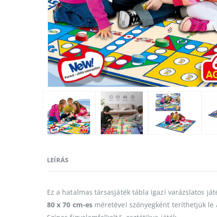
LEÍRÁS
Ez a hatalmas társasjáték tábla igazi varázslatos j
80 x 70 cm-es
méretével szőnyegként teríthetjük le 