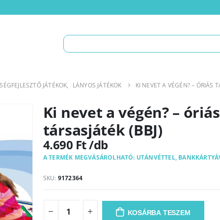
ZSÉGFEJLESZTŐ JÁTÉKOK
,
LÁNYOS JÁTÉKOK
KI NEVET A VÉGÉN? – ÓRIÁS T
Ki nevet a végén? – óriás
társasjáték (BBJ)
4.690
Ft
A TERMÉK MEGVÁSÁROLHATÓ: UTÁNVÉTTEL, BANKKÁRTYÁ
SKU:
9172364
KOSÁRBA TESZEM