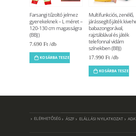
Farsangi tűzoltó jelmez
Multifunkciós, zenélő,
gyerekeknek – L méret –
járássegítő játék kiveh
120-130 cm magasságra
babazongorával,
(BBJ)
rajztáblával és játék
telefonnal vidám
7.690
Ft
színekben (BBJ)
17.990
Ft
KOSÁRBA TESZEM
KOSÁRBA TESZEM
ELÉRHETŐSÉG
ÁSZF
ELÁLLÁSI NYILATKOZAT
ADA