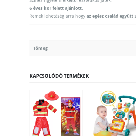
Színes figyelemfelkeltő, esztétikus játék.
6 éves kor felett ajánlott.
Remek lehetőség arra hogy
az egész család együtt
s
Tömeg
KAPCSOLÓDÓ TERMÉKEK