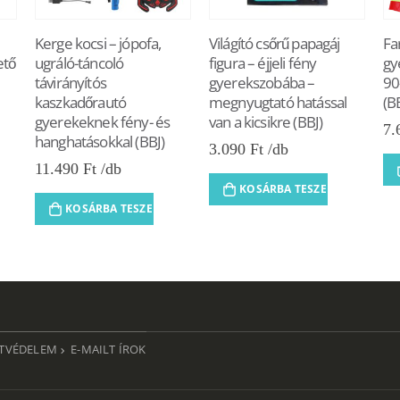
Kerge kocsi – jópofa,
Világító csőrű papagáj
Fa
ető
ugráló-táncoló
figura – éjjeli fény
gy
távirányítós
gyerekszobába –
90
kaszkadőrautó
megnyugtató hatással
(B
gyerekeknek fény- és
van a kicsikre (BBJ)
7.
hanghatásokkal (BBJ)
3.090
Ft
11.490
Ft
KOSÁRBA TESZEM
KOSÁRBA TESZEM
TVÉDELEM
E-MAILT ÍROK