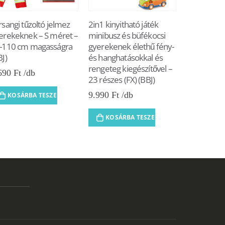
rsangi tűzoltó jelmez
2in1 kinyitható játék
City bus –
erekeknek – S méret –
minibusz és büfékocsi
távirányító
-110 cm magasságra
gyerekenek élethű fény-
trolibusz vi
BJ)
és hanghatásokkal és
fényszórók
rengeteg kiegészítővel –
tölthető a
690
Ft
23 részes (FX) (BBJ)
– 36 cm (BB
9.990
Ft
10.690
Ft
KOSÁRBA TESZEM
KOSÁRBA TESZEM
KOSÁR