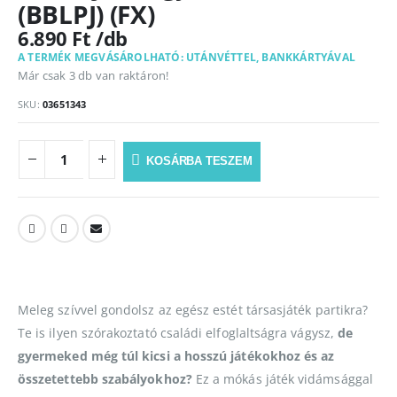
(BBLPJ) (FX)
6.890
Ft
A TERMÉK MEGVÁSÁROLHATÓ: UTÁNVÉTTEL, BANKKÁRTYÁVAL
Már csak 3 db van raktáron!
SKU:
03651343
KOSÁRBA TESZEM
Meleg szívvel gondolsz az egész estét társasjáték partikra?
Te is ilyen szórakoztató családi elfoglaltságra vágysz,
de
gyermeked még túl kicsi a hosszú játékokhoz és az
összetettebb szabályokhoz?
Ez a mókás játék vidámsággal