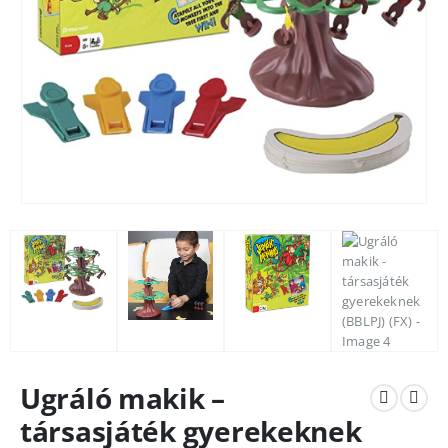
Ugráló makik –
társasjáték gyerekeknek