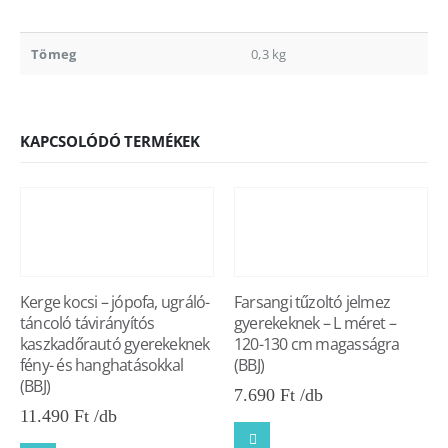
Tömeg
0,3 kg
KAPCSOLÓDÓ TERMÉKEK
Kerge kocsi – jópofa, ugráló-
Farsangi tűzoltó jelmez
táncoló távirányítós
gyerekeknek – L méret –
kaszkadőrautó gyerekeknek
120-130 cm magasságra
fény- és hanghatásokkal
(BBJ)
(BBJ)
7.690
Ft
11.490
Ft