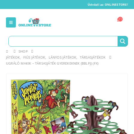
Üdvözli az ONLINESTORE!
SHOP
JÁTÉKOK
,
FIÚS JÁTÉKOK
,
LÁNYOS JÁTÉKOK
,
TÁRSASJÁTÉKOK
UGRÁLÓ MAKIK – TÁRSASJÁTÉK GYEREKEKNEK (BBLPJ) (FX)